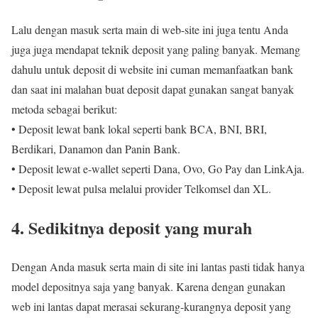
Lalu dengan masuk serta main di web-site ini juga tentu Anda
juga juga mendapat teknik deposit yang paling banyak. Memang
dahulu untuk deposit di website ini cuman memanfaatkan bank
dan saat ini malahan buat deposit dapat gunakan sangat banyak
metoda sebagai berikut:
• Deposit lewat bank lokal seperti bank BCA, BNI, BRI,
Berdikari, Danamon dan Panin Bank.
• Deposit lewat e-wallet seperti Dana, Ovo, Go Pay dan LinkAja.
• Deposit lewat pulsa melalui provider Telkomsel dan XL.
4. Sedikitnya deposit yang murah
Dengan Anda masuk serta main di site ini lantas pasti tidak hanya
model depositnya saja yang banyak. Karena dengan gunakan
web ini lantas dapat merasai sekurang-kurangnya deposit yang