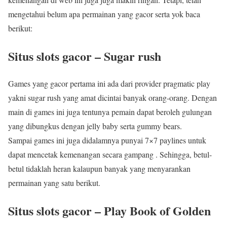
mengetahui belum apa permainan yang gacor serta yok baca
berikut:
Situs slots gacor – Sugar rush
Games yang gacor pertama ini ada dari provider pragmatic play
yakni sugar rush yang amat dicintai banyak orang-orang. Dengan
main di games ini juga tentunya pemain dapat beroleh gulungan
yang dibungkus dengan jelly baby serta gummy bears.
Sampai games ini juga didalamnya punyai 7×7 paylines untuk
dapat mencetak kemenangan secara gampang . Sehingga, betul-
betul tidaklah heran kalaupun banyak yang menyarankan
permainan yang satu berikut.
Situs slots gacor – Play Book of Golden