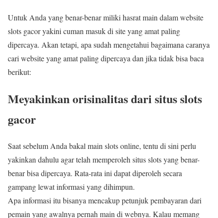
Untuk Anda yang benar-benar miliki hasrat main dalam website
slots gacor yakini cuman masuk di site yang amat paling
dipercaya. Akan tetapi, apa sudah mengetahui bagaimana caranya
cari website yang amat paling dipercaya dan jika tidak bisa baca
berikut:
Meyakinkan orisinalitas dari situs slots
gacor
Saat sebelum Anda bakal main slots online, tentu di sini perlu
yakinkan dahulu agar telah memperoleh situs slots yang benar-
benar bisa dipercaya. Rata-rata ini dapat diperoleh secara
gampang lewat informasi yang dihimpun.
Apa informasi itu bisanya mencakup petunjuk pembayaran dari
pemain yang awalnya pernah main di webnya. Kalau memang