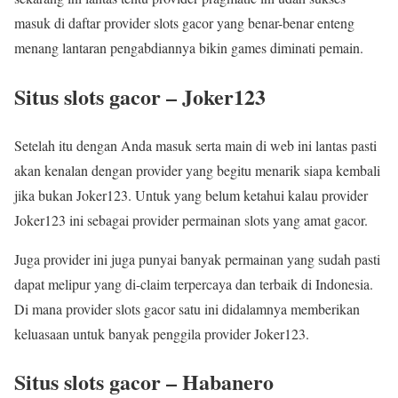
masuk di daftar provider slots gacor yang benar-benar enteng
menang lantaran pengabdiannya bikin games diminati pemain.
Situs slots gacor – Joker123
Setelah itu dengan Anda masuk serta main di web ini lantas pasti
akan kenalan dengan provider yang begitu menarik siapa kembali
jika bukan Joker123. Untuk yang belum ketahui kalau provider
Joker123 ini sebagai provider permainan slots yang amat gacor.
Juga provider ini juga punyai banyak permainan yang sudah pasti
dapat melipur yang di-claim terpercaya dan terbaik di Indonesia.
Di mana provider slots gacor satu ini didalamnya memberikan
keluasaan untuk banyak penggila provider Joker123.
Situs slots gacor – Habanero