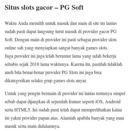
Situs slots gacor – PG Soft
Waktu Anda memilih untuk masuk dan main di site ini lantas
sudah pasti dapat langsung turut masuk di provider gacor PG
Soft. Dengan main di provider ini pasti sebagai provider slots
online sah yang menyiapkan sangat banyak games slots.
Juga provider ini juga telah berumur lama yang udah bekerja
sehabis sejak 2018 lama waktunya. Karena itu, pastilah tidaklah
aneh bila benar-benar provider PG Slots ini juga bisa
dikategorikan selaku grup games slots anyar.
Untuk yang pengin bermain di provider ini lantas tentunya simpel
sebab dapat dijangkau di sejumlah feature seperti iOS, Android
serta HTML5. Ini sudah pasti telah dapat memperlihatkan kalau
ini yakni provider papan atas. Alamiah apabila banyak yang mau
masuk serta main didalamnya.