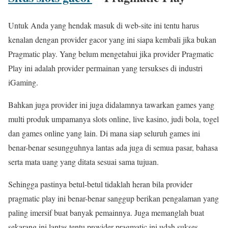
Untuk Anda yang hendak masuk di web-site ini tentu harus
kenalan dengan provider gacor yang ini siapa kembali jika bukan
Pragmatic play. Yang belum mengetahui jika provider Pragmatic
Play ini adalah provider permainan yang tersukses di industri
iGaming.
Bahkan juga provider ini juga didalamnya tawarkan games yang
multi produk umpamanya slots online, live kasino, judi bola, togel
dan games online yang lain. Di mana siap seluruh games ini
benar-benar sesungguhnya lantas ada juga di semua pasar, bahasa
serta mata uang yang ditata sesuai sama tujuan.
Sehingga pastinya betul-betul tidaklah heran bila provider
pragmatic play ini benar-benar sanggup berikan pengalaman yang
paling imersif buat banyak pemainnya. Juga memanglah buat
sekarang ini lantas tentu provider pragmatic ini udah sukses