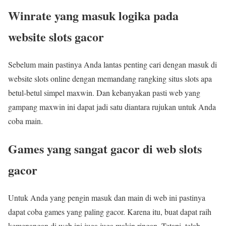
Winrate yang masuk logika pada
website slots gacor
Sebelum main pastinya Anda lantas penting cari dengan masuk di
website slots online dengan memandang rangking situs slots apa
betul-betul simpel maxwin. Dan kebanyakan pasti web yang
gampang maxwin ini dapat jadi satu diantara rujukan untuk Anda
coba main.
Games yang sangat gacor di web slots
gacor
Untuk Anda yang pengin masuk dan main di web ini pastinya
dapat coba games yang paling gacor. Karena itu, buat dapat raih
kemenangan di web ini juga juga makin ringan. Tetapi, telah