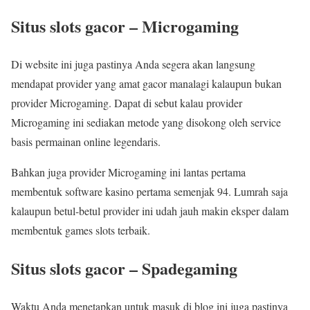
Situs slots gacor – Microgaming
Di website ini juga pastinya Anda segera akan langsung
mendapat provider yang amat gacor manalagi kalaupun bukan
provider Microgaming. Dapat di sebut kalau provider
Microgaming ini sediakan metode yang disokong oleh service
basis permainan online legendaris.
Bahkan juga provider Microgaming ini lantas pertama
membentuk software kasino pertama semenjak 94. Lumrah saja
kalaupun betul-betul provider ini udah jauh makin eksper dalam
membentuk games slots terbaik.
Situs slots gacor – Spadegaming
Waktu Anda menetapkan untuk masuk di blog ini juga pastinya