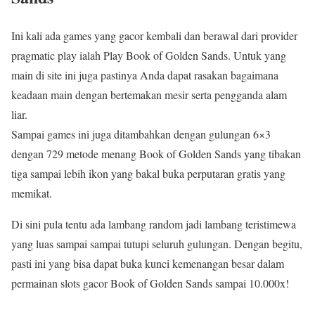
Ini kali ada games yang gacor kembali dan berawal dari provider
pragmatic play ialah Play Book of Golden Sands. Untuk yang
main di site ini juga pastinya Anda dapat rasakan bagaimana
keadaan main dengan bertemakan mesir serta pengganda alam
liar.
Sampai games ini juga ditambahkan dengan gulungan 6×3
dengan 729 metode menang Book of Golden Sands yang tibakan
tiga sampai lebih ikon yang bakal buka perputaran gratis yang
memikat.
Di sini pula tentu ada lambang random jadi lambang teristimewa
yang luas sampai sampai tutupi seluruh gulungan. Dengan begitu,
pasti ini yang bisa dapat buka kunci kemenangan besar dalam
permainan slots gacor Book of Golden Sands sampai 10.000x!