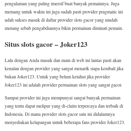
pengalaman yang paling imersif buat banyak pemainnya. Juga
memang untuk waktu ini juga sudah pasti provider pragmatic ini
udah sukses masuk di daftar provider slots gacor yang mudah
menang sebab pengabdiannya bikin permainan diminati pemain.
Situs slots gacor – Joker123
Lalu dengan Anda masuk dan main di web ini lantas pasti akan
kenalan dengan provider yang sangat menarik siapa kembali jika
bukan Joker123. Untuk yang belum ketahui jika provider
Joker123 ini adalah provider permainan slots yang sangat gacor.
Sampai provider ini juga mempunyai sangat banyak permainan
yang tentu dapat melipur yang di-claim terpercaya dan terbaik di
Indonesia. Di mana provider slots gacor satu ini didalamnya
menyediakan kelapangan untuk beberapa fans provider Joker123.