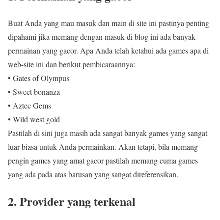
Buat Anda yang mau masuk dan main di site ini pastinya penting
dipahami jika memang dengan masuk di blog ini ada banyak
permainan yang gacor. Apa Anda telah ketahui ada games apa di
web-site ini dan berikut pembicaraannya:
• Gates of Olympus
• Sweet bonanza
• Aztec Gems
• Wild west gold
Pastilah di sini juga masih ada sangat banyak games yang sangat
luar biasa untuk Anda permainkan. Akan tetapi, bila memang
pengin games yang amat gacor pastilah memang cuma games
yang ada pada atas barusan yang sangat direferensikan.
2. Provider yang terkenal