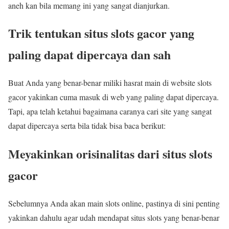
aneh kan bila memang ini yang sangat dianjurkan.
Trik tentukan situs slots gacor yang
paling dapat dipercaya dan sah
Buat Anda yang benar-benar miliki hasrat main di website slots
gacor yakinkan cuma masuk di web yang paling dapat dipercaya.
Tapi, apa telah ketahui bagaimana caranya cari site yang sangat
dapat dipercaya serta bila tidak bisa baca berikut:
Meyakinkan orisinalitas dari situs slots
gacor
Sebelumnya Anda akan main slots online, pastinya di sini penting
yakinkan dahulu agar udah mendapat situs slots yang benar-benar