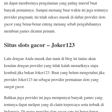
ini dapat memberinya pengalaman yang paling imersif buat
banyak pemainnya. Sampai memang buat waktu ini juga tentunya
provider pragmatic ini telah sukses masuk di daftar provider slots
gacor yang benar-benar enteng menang sebab pengabdiannya
membuat games dicintai pemain.
Situs slots gacor – Joker123
Lalu dengan Anda masuk dan main di blog ini lantas akan
kenalan dengan provider yang tidak kalah menariknya siapa
kembali jika bukan Joker123. Buat yang belum mengetahui jika
provider Joker123 ini sebagai provider permainan slots yang
sangat gacor.
Bahkan juga provider ini juga mempunyai banyak games yang
tentunya dapat melipur yang di-claim terpercaya serta terbaik di
Indonesia. Di mana provider slots gacor satu ini benar-benar