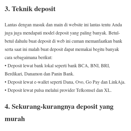
3. Teknik deposit
Lantas dengan masuk dan main di website ini lantas tentu Anda
juga juga mendapati model deposit yang paling banyak. Betul-
betul dahulu buat deposit di web ini cuman memanfaatkan bank
serta saat ini malah buat deposit dapat memakai begitu banyak
cara sebagaimana berikut:
• Deposit lewat bank lokal seperti bank BCA, BNI, BRI,
Berdikari, Danamon dan Panin Bank.
• Deposit lewat e-wallet seperti Dana, Ovo, Go Pay dan LinkAja.
• Deposit lewat pulsa melalui provider Telkomsel dan XL.
4. Sekurang-kurangnya deposit yang
murah