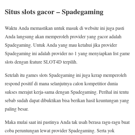
Situs slots gacor – Spadegaming
Waktu Anda memastikan untuk masuk di website ini juga pasti
Anda langsung akan memperoleh provider yang gacor adalah
Spadegaming. Untuk Anda yang mau ketahui jika provider
Spadegaming ini adalah provider no 1 yang menyiapkan list game
slots dengan feature SLOT4D terpilih.
Setelah itu games slots Spadegaming ini juga kerap memperoleh
respond positif di mana selanjutnya calon kompetitior dunia
sukses merajut kerja-sama dengan Spadegaming. Perihal ini tentu
sebab sudah dapat dibuktikan bisa berikan hasil keuntungan yang
paling besar.
Maka mulai saat ini pastinya Anda tak usah berasa ragu-ragu buat
coba peruntungan lewat provider Spadegaming. Serta yok