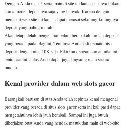
Dengan Anda masuk serta main di site ini lantas pastinya bukan
cuma model depositnya saja yang banyak. Karena dengan
memakai web-site ini lantas dapat merasai sekurang-kurangnya
deposit yang paling murah.
Akan tetapi, telah mengetahui belum berapakah jumlah deposit
yang berada pada blog ini. Tentunya Anda jadi pemain bisa
deposit dengan nilai 10K saja. Pikirkan dengan cuman nilai ini
tentu saat ini lantas Anda dapat juga langsung main secara
mudah.
Kenal provider dalam web slots gacor
Barangkali barusan di atas Anda telah sepintas kenal mengenai
provider yang berada di situs slots gacor serta ini kali pasti dapat
mengetahuinya lebih jauh kembali. Sampai ini juga butuh
dikerjakan buat Anda yang hendak masuk dan main di web-site