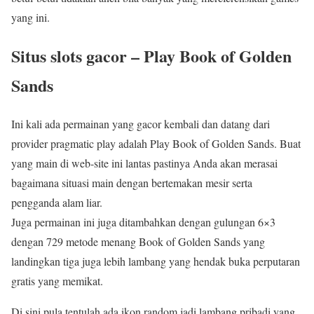
yang ini.
Situs slots gacor – Play Book of Golden
Sands
Ini kali ada permainan yang gacor kembali dan datang dari
provider pragmatic play adalah Play Book of Golden Sands. Buat
yang main di web-site ini lantas pastinya Anda akan merasai
bagaimana situasi main dengan bertemakan mesir serta
pengganda alam liar.
Juga permainan ini juga ditambahkan dengan gulungan 6×3
dengan 729 metode menang Book of Golden Sands yang
landingkan tiga juga lebih lambang yang hendak buka perputaran
gratis yang memikat.
Di sini pula tentulah ada ikon random jadi lambang pribadi yang