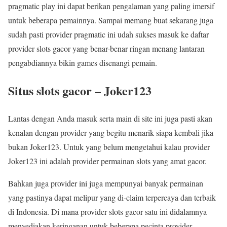
pragmatic play ini dapat berikan pengalaman yang paling imersif
untuk beberapa pemainnya. Sampai memang buat sekarang juga
sudah pasti provider pragmatic ini udah sukses masuk ke daftar
provider slots gacor yang benar-benar ringan menang lantaran
pengabdiannya bikin games disenangi pemain.
Situs slots gacor – Joker123
Lantas dengan Anda masuk serta main di site ini juga pasti akan
kenalan dengan provider yang begitu menarik siapa kembali jika
bukan Joker123. Untuk yang belum mengetahui kalau provider
Joker123 ini adalah provider permainan slots yang amat gacor.
Bahkan juga provider ini juga mempunyai banyak permainan
yang pastinya dapat melipur yang di-claim terpercaya dan terbaik
di Indonesia. Di mana provider slots gacor satu ini didalamnya
menyediakan keringanan untuk beberapa pecinta provider