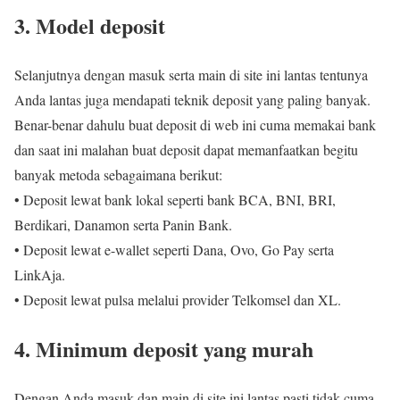
3. Model deposit
Selanjutnya dengan masuk serta main di site ini lantas tentunya
Anda lantas juga mendapati teknik deposit yang paling banyak.
Benar-benar dahulu buat deposit di web ini cuma memakai bank
dan saat ini malahan buat deposit dapat memanfaatkan begitu
banyak metoda sebagaimana berikut:
• Deposit lewat bank lokal seperti bank BCA, BNI, BRI,
Berdikari, Danamon serta Panin Bank.
• Deposit lewat e-wallet seperti Dana, Ovo, Go Pay serta
LinkAja.
• Deposit lewat pulsa melalui provider Telkomsel dan XL.
4. Minimum deposit yang murah
Dengan Anda masuk dan main di site ini lantas pasti tidak cuma