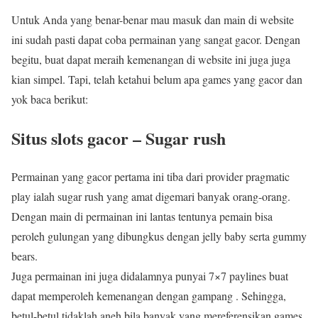
Untuk Anda yang benar-benar mau masuk dan main di website
ini sudah pasti dapat coba permainan yang sangat gacor. Dengan
begitu, buat dapat meraih kemenangan di website ini juga juga
kian simpel. Tapi, telah ketahui belum apa games yang gacor dan
yok baca berikut:
Situs slots gacor – Sugar rush
Permainan yang gacor pertama ini tiba dari provider pragmatic
play ialah sugar rush yang amat digemari banyak orang-orang.
Dengan main di permainan ini lantas tentunya pemain bisa
peroleh gulungan yang dibungkus dengan jelly baby serta gummy
bears.
Juga permainan ini juga didalamnya punyai 7×7 paylines buat
dapat memperoleh kemenangan dengan gampang . Sehingga,
betul-betul tidaklah aneh bila banyak yang mereferensikan games