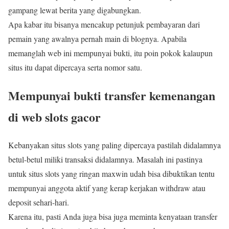
gampang lewat berita yang digabungkan.
Apa kabar itu bisanya mencakup petunjuk pembayaran dari
pemain yang awalnya pernah main di blognya. Apabila
memanglah web ini mempunyai bukti, itu poin pokok kalaupun
situs itu dapat dipercaya serta nomor satu.
Mempunyai bukti transfer kemenangan
di web slots gacor
Kebanyakan situs slots yang paling dipercaya pastilah didalamnya
betul-betul miliki transaksi didalamnya. Masalah ini pastinya
untuk situs slots yang ringan maxwin udah bisa dibuktikan tentu
mempunyai anggota aktif yang kerap kerjakan withdraw atau
deposit sehari-hari.
Karena itu, pasti Anda juga bisa juga meminta kenyataan transfer