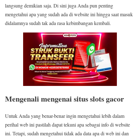
langsung demikian saja. Di sini juga Anda pun penting
mengetahui apa yang sudah ada di website ini hingga saat masuk
didalamnya sudah tak ada rasa kebimbangan kembali.
Mengenali mengenai situs slots gacor
Untuk Anda yang benar-benar ingin mengetahui lebih dalam
perihal web ini pastilah dapat tekuni apa sebagai info di website
ini. Tetapi, sudah mengetahui tidak ada data apa di web ini dan