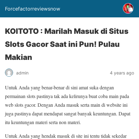
Forcefactorreviewsnow
KOITOTO : Marilah Masuk di Situs
Slots Gacor Saat ini Pun! Pulau
Makian
admin
4 years ago
Untuk Anda yang benar-benar di sini amat suka dengan
permainan slots pastinya tak ada kelirunya buat coba main pada
web slots gacor. Dengan Anda masuk serta main di website ini
juga pastinya dapat mendapat sangat banyak keuntungan. Dapat
itu keuntungan materi serta non materi.
Untuk Anda yang hendak masuk di site ini tentu tidak sekedar