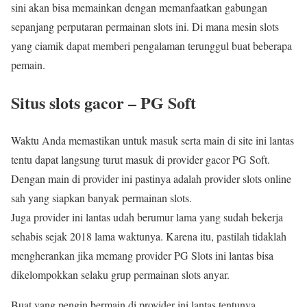
sini akan bisa memainkan dengan memanfaatkan gabungan
sepanjang perputaran permainan slots ini. Di mana mesin slots
yang ciamik dapat memberi pengalaman terunggul buat beberapa
pemain.
Situs slots gacor – PG Soft
Waktu Anda memastikan untuk masuk serta main di site ini lantas
tentu dapat langsung turut masuk di provider gacor PG Soft.
Dengan main di provider ini pastinya adalah provider slots online
sah yang siapkan banyak permainan slots.
Juga provider ini lantas udah berumur lama yang sudah bekerja
sehabis sejak 2018 lama waktunya. Karena itu, pastilah tidaklah
mengherankan jika memang provider PG Slots ini lantas bisa
dikelompokkan selaku grup permainan slots anyar.
Buat yang pengin bermain di provider ini lantas tentunya