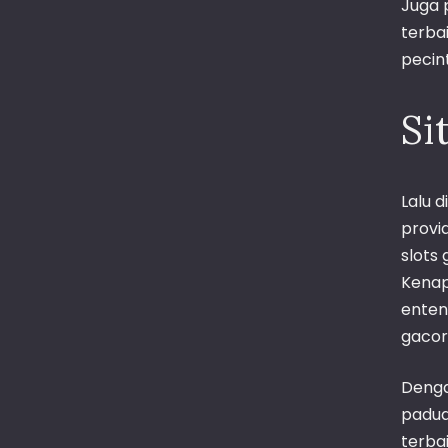
Juga 
terba
pecin
Si
Lalu 
provi
slots 
Kenap
enten
gacor
Denga
padua
terba