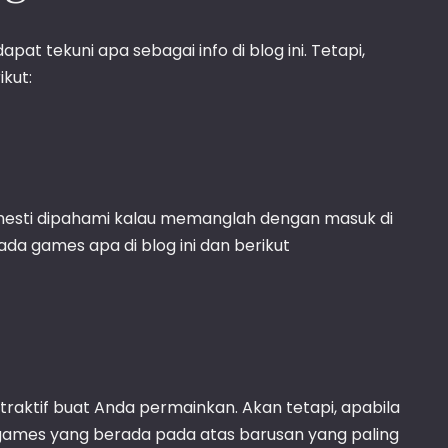
pat tekuni apa sebagai info di blog ini. Tetapi,
ikut:
 mesti dipahami kalau memanglah dengan masuk di
ada games apa di blog ini dan berikut
atraktif buat Anda permainkan. Akan tetapi, apabila
ames yang berada pada atas barusan yang paling