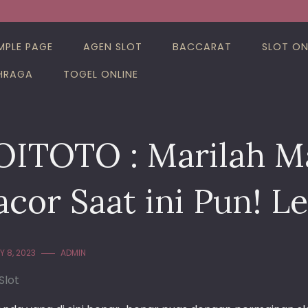
MPLE PAGE
AGEN SLOT
BACCARAT
SLOT ON
HRAGA
TOGEL ONLINE
OITOTO : Marilah Mas
acor Saat ini Pun!
 8, 2023
ADMIN
Slot