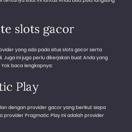
ini tentunya saat ini lantas Anda bisa pula langsung
te slots gacor
ovider yang ada pada situs slots gacor serta
 Juga ini juga perlu dikerjakan buat Anda yang
? Yok baca lengkapnya:
ic Play
lan dengan provider gacor yang berikut siapa
a provider Pragmatic Play ini adalah provider