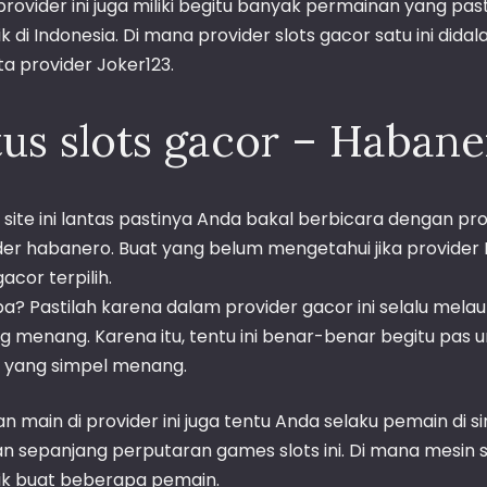
provider ini juga miliki begitu banyak permainan yang pa
ik di Indonesia. Di mana provider slots gacor satu ini 
ta provider Joker123.
tus slots gacor – Haban
di site ini lantas pastinya Anda bakal berbicara dengan p
der habanero. Buat yang belum mengetahui jika provider 
gacor terpilih.
a? Pastilah karena dalam provider gacor ini selalu mela
g menang. Karena itu, tentu ini benar-benar begitu pas u
 yang simpel menang.
n main di provider ini juga tentu Anda selaku pemain d
n sepanjang perputaran games slots ini. Di mana mesin 
ik buat beberapa pemain.