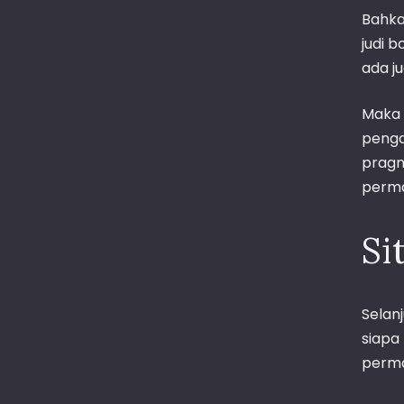
Bahka
judi 
ada j
Maka 
penga
pragm
perma
Si
Selan
siapa
perma