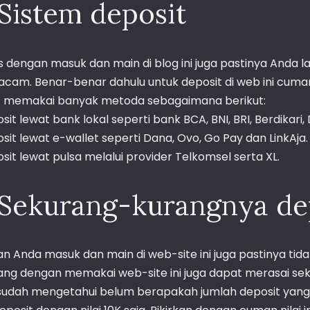
 Sistem deposit
s dengan masuk dan main di blog ini juga pastinya Anda 
cam. Benar-benar dahulu untuk deposit di web ini cuman
 memakai banyak metoda sebagaimana berikut:
sit lewat bank lokal seperti bank BCA, BNI, BRI, Berdikar
sit lewat e-wallet seperti Dana, Ovo, Go Pay dan LinkAja.
sit lewat pulsa melalui provider Telkomsel serta XL.
 Sekurang-kurangnya de
n Anda masuk dan main di web-site ini juga pastinya ti
g dengan memakai web-site ini juga dapat merasai sek
 sudah mengetahui belum berapakah jumlah deposit yang b