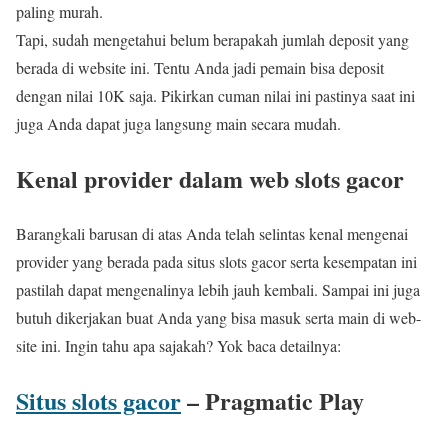
paling murah.
Tapi, sudah mengetahui belum berapakah jumlah deposit yang
berada di website ini. Tentu Anda jadi pemain bisa deposit
dengan nilai 10K saja. Pikirkan cuman nilai ini pastinya saat ini
juga Anda dapat juga langsung main secara mudah.
Kenal provider dalam web slots gacor
Barangkali barusan di atas Anda telah selintas kenal mengenai
provider yang berada pada situs slots gacor serta kesempatan ini
pastilah dapat mengenalinya lebih jauh kembali. Sampai ini juga
butuh dikerjakan buat Anda yang bisa masuk serta main di web-
site ini. Ingin tahu apa sajakah? Yok baca detailnya:
Situs slots gacor
– Pragmatic Play