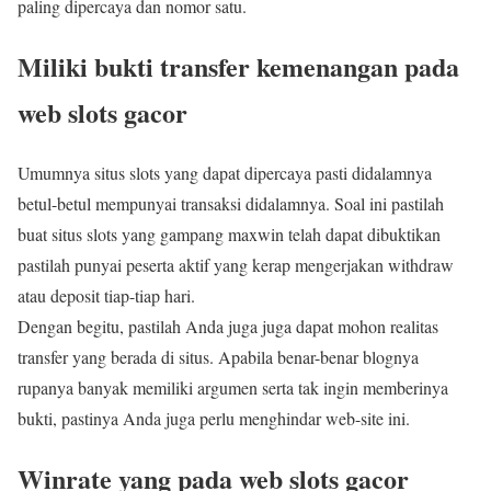
paling dipercaya dan nomor satu.
Miliki bukti transfer kemenangan pada
web slots gacor
Umumnya situs slots yang dapat dipercaya pasti didalamnya
betul-betul mempunyai transaksi didalamnya. Soal ini pastilah
buat situs slots yang gampang maxwin telah dapat dibuktikan
pastilah punyai peserta aktif yang kerap mengerjakan withdraw
atau deposit tiap-tiap hari.
Dengan begitu, pastilah Anda juga juga dapat mohon realitas
transfer yang berada di situs. Apabila benar-benar blognya
rupanya banyak memiliki argumen serta tak ingin memberinya
bukti, pastinya Anda juga perlu menghindar web-site ini.
Winrate yang pada web slots gacor