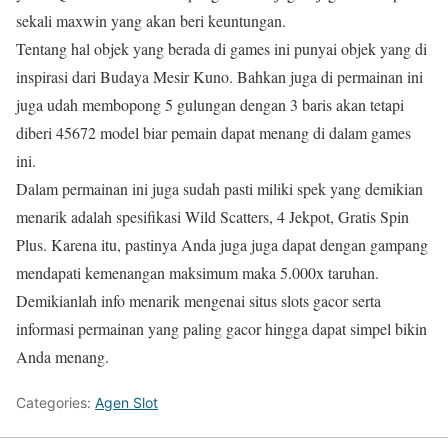
sekali maxwin yang akan beri keuntungan.
Tentang hal objek yang berada di games ini punyai objek yang di
inspirasi dari Budaya Mesir Kuno. Bahkan juga di permainan ini
juga udah membopong 5 gulungan dengan 3 baris akan tetapi
diberi 45672 model biar pemain dapat menang di dalam games
ini.
Dalam permainan ini juga sudah pasti miliki spek yang demikian
menarik adalah spesifikasi Wild Scatters, 4 Jekpot, Gratis Spin
Plus. Karena itu, pastinya Anda juga juga dapat dengan gampang
mendapati kemenangan maksimum maka 5.000x taruhan.
Demikianlah info menarik mengenai situs slots gacor serta
informasi permainan yang paling gacor hingga dapat simpel bikin
Anda menang.
Categories:
Agen Slot