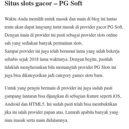
Situs slots gacor – PG Soft
Waktu Anda memilih untuk masuk dan main di blog ini lantas
tentu akan dapat langsung turut masuk di provider gacor PG Soft.
Dengan main di provider ini pasti sebagai provider slots online
sah yang sediakan banyak permainan slots.
Sampai provider ini juga telah berumur lama yang udah bekerja
sehabis sejak 2018 lama waktunya. Dengan begitu, pastilah
tidaklah mengherankan bila memanglah provider PG Slots ini
juga bisa dikategorikan jadi category games slots baru.
Untuk yang pengin bermain di provider ini juga sudah pasti
gampang lantaran bisa dijangkau di sebagian feature seperti iOS,
Android dan HTML5. Ini sudah pasti telah bisa membuktikan
jika ini ialah provider papan atas. Lumrah apabila banyak yang
mau masuk serta main didalamnya.