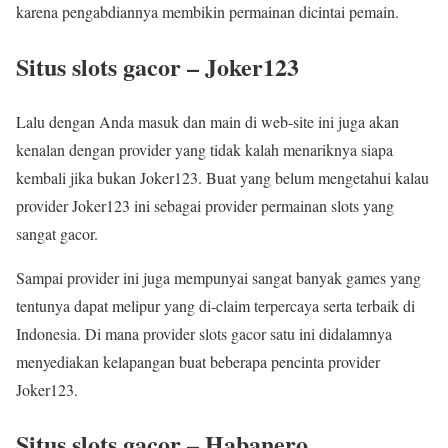
karena pengabdiannya membikin permainan dicintai pemain.
Situs slots gacor – Joker123
Lalu dengan Anda masuk dan main di web-site ini juga akan
kenalan dengan provider yang tidak kalah menariknya siapa
kembali jika bukan Joker123. Buat yang belum mengetahui kalau
provider Joker123 ini sebagai provider permainan slots yang
sangat gacor.
Sampai provider ini juga mempunyai sangat banyak games yang
tentunya dapat melipur yang di-claim terpercaya serta terbaik di
Indonesia. Di mana provider slots gacor satu ini didalamnya
menyediakan kelapangan buat beberapa pencinta provider
Joker123.
Situs slots gacor – Habanero