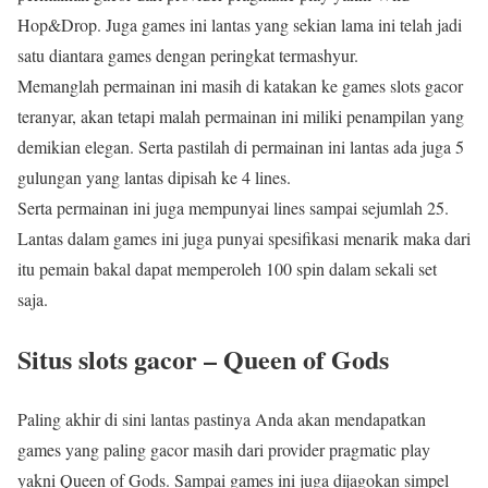
Hop&Drop. Juga games ini lantas yang sekian lama ini telah jadi
satu diantara games dengan peringkat termashyur.
Memanglah permainan ini masih di katakan ke games slots gacor
teranyar, akan tetapi malah permainan ini miliki penampilan yang
demikian elegan. Serta pastilah di permainan ini lantas ada juga 5
gulungan yang lantas dipisah ke 4 lines.
Serta permainan ini juga mempunyai lines sampai sejumlah 25.
Lantas dalam games ini juga punyai spesifikasi menarik maka dari
itu pemain bakal dapat memperoleh 100 spin dalam sekali set
saja.
Situs slots gacor – Queen of Gods
Paling akhir di sini lantas pastinya Anda akan mendapatkan
games yang paling gacor masih dari provider pragmatic play
yakni Queen of Gods. Sampai games ini juga dijagokan simpel