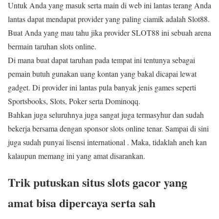
Untuk Anda yang masuk serta main di web ini lantas terang Anda
lantas dapat mendapat provider yang paling ciamik adalah Slot88.
Buat Anda yang mau tahu jika provider SLOT88 ini sebuah arena
bermain taruhan slots online.
Di mana buat dapat taruhan pada tempat ini tentunya sebagai
pemain butuh gunakan uang kontan yang bakal dicapai lewat
gadget. Di provider ini lantas pula banyak jenis games seperti
Sportsbooks, Slots, Poker serta Dominoqq.
Bahkan juga seluruhnya juga sangat juga termasyhur dan sudah
bekerja bersama dengan sponsor slots online tenar. Sampai di sini
juga sudah punyai lisensi international . Maka, tidaklah aneh kan
kalaupun memang ini yang amat disarankan.
Trik putuskan situs slots gacor yang
amat bisa dipercaya serta sah