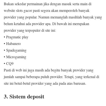
Bukan sekedar permainan jika dengan masuk serta main di
website slots gacor pasti segera akan memperoleh banyak
provider yang popular. Namun memanglah masihlah banyak yang
belum ketahui ada provider apa. Di bawah ini merupakan
provider yang terpopuler di site ini:
• Pragmatic play
• Habanero
• Spadegaming
• Microgaming
• CQ9
Pasti di web ini juga masih ada begitu banyak provider yang
jumlah sampai beberapa puluh provider. Tetapi, yang terkenal di
site ini betul-betul provider yang ada pada atas barusan.
3. Sistem deposit