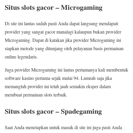
Situs slots gacor – Microgaming
Di site ini lantas sudah pasti Anda dapat langsung mendapati
provider yang sangat gacor manalagi kalaupun bukan provider
Microgaming. Dapat di katakan jika provider Microgaming ini
siapkan metode yang ditunjang oleh pelayanan basis permainan
online legendaris.
Juga provider Microgaming ini lantas pertamanya kali membentuk
software kasino pertama sejak mulai 94. Lumrah saja jika
memanglah provider ini telah jauh semakin eksper dalam
membuat permainan slots terbaik.
Situs slots gacor – Spadegaming
Saat Anda menetapkan untuk masuk di site ini juga pasti Anda