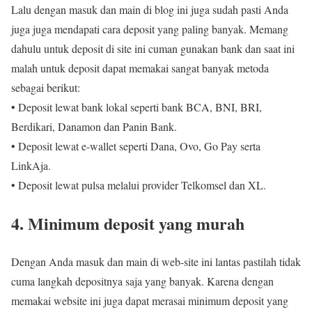
Lalu dengan masuk dan main di blog ini juga sudah pasti Anda
juga juga mendapati cara deposit yang paling banyak. Memang
dahulu untuk deposit di site ini cuman gunakan bank dan saat ini
malah untuk deposit dapat memakai sangat banyak metoda
sebagai berikut:
• Deposit lewat bank lokal seperti bank BCA, BNI, BRI,
Berdikari, Danamon dan Panin Bank.
• Deposit lewat e-wallet seperti Dana, Ovo, Go Pay serta
LinkAja.
• Deposit lewat pulsa melalui provider Telkomsel dan XL.
4. Minimum deposit yang murah
Dengan Anda masuk dan main di web-site ini lantas pastilah tidak
cuma langkah depositnya saja yang banyak. Karena dengan
memakai website ini juga dapat merasai minimum deposit yang