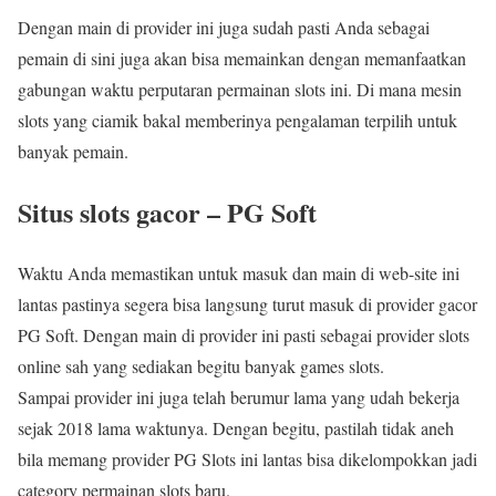
Dengan main di provider ini juga sudah pasti Anda sebagai
pemain di sini juga akan bisa memainkan dengan memanfaatkan
gabungan waktu perputaran permainan slots ini. Di mana mesin
slots yang ciamik bakal memberinya pengalaman terpilih untuk
banyak pemain.
Situs slots gacor – PG Soft
Waktu Anda memastikan untuk masuk dan main di web-site ini
lantas pastinya segera bisa langsung turut masuk di provider gacor
PG Soft. Dengan main di provider ini pasti sebagai provider slots
online sah yang sediakan begitu banyak games slots.
Sampai provider ini juga telah berumur lama yang udah bekerja
sejak 2018 lama waktunya. Dengan begitu, pastilah tidak aneh
bila memang provider PG Slots ini lantas bisa dikelompokkan jadi
category permainan slots baru.