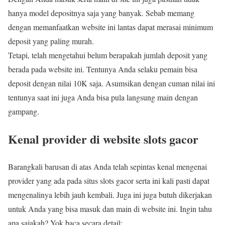
hanya model depositnya saja yang banyak. Sebab memang
dengan memanfaatkan website ini lantas dapat merasai minimum
deposit yang paling murah.
Tetapi, telah mengetahui belum berapakah jumlah deposit yang
berada pada website ini. Tentunya Anda selaku pemain bisa
deposit dengan nilai 10K saja. Asumsikan dengan cuman nilai ini
tentunya saat ini juga Anda bisa pula langsung main dengan
gampang.
Kenal provider di website slots gacor
Barangkali barusan di atas Anda telah sepintas kenal mengenai
provider yang ada pada situs slots gacor serta ini kali pasti dapat
mengenalinya lebih jauh kembali. Juga ini juga butuh dikerjakan
untuk Anda yang bisa masuk dan main di website ini. Ingin tahu
apa sajakah? Yok baca secara detail: