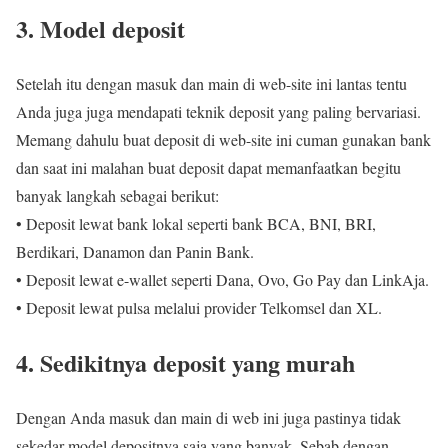
3. Model deposit
Setelah itu dengan masuk dan main di web-site ini lantas tentu
Anda juga juga mendapati teknik deposit yang paling bervariasi.
Memang dahulu buat deposit di web-site ini cuman gunakan bank
dan saat ini malahan buat deposit dapat memanfaatkan begitu
banyak langkah sebagai berikut:
• Deposit lewat bank lokal seperti bank BCA, BNI, BRI,
Berdikari, Danamon dan Panin Bank.
• Deposit lewat e-wallet seperti Dana, Ovo, Go Pay dan LinkAja.
• Deposit lewat pulsa melalui provider Telkomsel dan XL.
4. Sedikitnya deposit yang murah
Dengan Anda masuk dan main di web ini juga pastinya tidak
sekedar model depositnya saja yang banyak. Sebab dengan