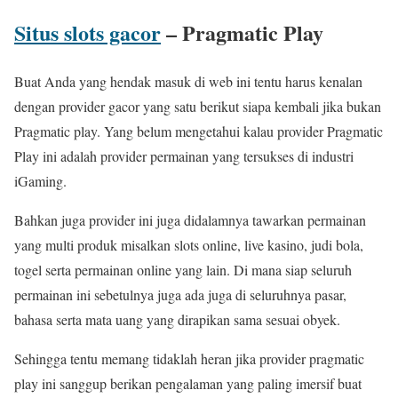
Situs slots gacor
– Pragmatic Play
Buat Anda yang hendak masuk di web ini tentu harus kenalan
dengan provider gacor yang satu berikut siapa kembali jika bukan
Pragmatic play. Yang belum mengetahui kalau provider Pragmatic
Play ini adalah provider permainan yang tersukses di industri
iGaming.
Bahkan juga provider ini juga didalamnya tawarkan permainan
yang multi produk misalkan slots online, live kasino, judi bola,
togel serta permainan online yang lain. Di mana siap seluruh
permainan ini sebetulnya juga ada juga di seluruhnya pasar,
bahasa serta mata uang yang dirapikan sama sesuai obyek.
Sehingga tentu memang tidaklah heran jika provider pragmatic
play ini sanggup berikan pengalaman yang paling imersif buat