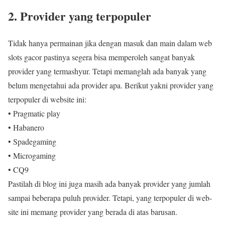
2. Provider yang terpopuler
Tidak hanya permainan jika dengan masuk dan main dalam web
slots gacor pastinya segera bisa memperoleh sangat banyak
provider yang termashyur. Tetapi memanglah ada banyak yang
belum mengetahui ada provider apa. Berikut yakni provider yang
terpopuler di website ini:
• Pragmatic play
• Habanero
• Spadegaming
• Microgaming
• CQ9
Pastilah di blog ini juga masih ada banyak provider yang jumlah
sampai beberapa puluh provider. Tetapi, yang terpopuler di web-
site ini memang provider yang berada di atas barusan.