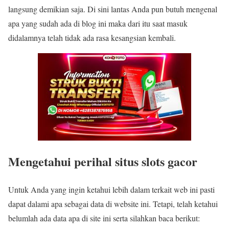
langsung demikian saja. Di sini lantas Anda pun butuh mengenal
apa yang sudah ada di blog ini maka dari itu saat masuk
didalamnya telah tidak ada rasa kesangsian kembali.
Mengetahui perihal situs slots gacor
Untuk Anda yang ingin ketahui lebih dalam terkait web ini pasti
dapat dalami apa sebagai data di website ini. Tetapi, telah ketahui
belumlah ada data apa di site ini serta silahkan baca berikut: