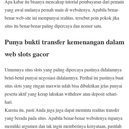
Apa kabar itu bisanya mencakup tutorial pembayaran dari pemain
yang awal mulanya pernah main di websitenya. Apabila benar-
benar web-site ini mempunyai realitas, tersebut poin pokok jika
situs itu benar-benar paling dipercaya dan nomor satu.
Punya bukti transfer kemenangan dalam
web slots gacor
Umumnya situs slots yang paling dipercaya pastinya didalamnya
betul-betul punyai negosiasi didalamnya. Perihal ini pastinya buat
situs slots yang ringan maxwin udah bisa dibuktikan jelas punyai
peserta aktif yang kerap lakukan withdraw atau deposit sehari-
hari.
Karena itu, pasti Anda juga juga dapat meminta realitas transfer
yang berada pada situs. Apabila benar-benar websitenya rupanya
memiliki argumen dan tak ingin memberinya kenyataan, pastilah