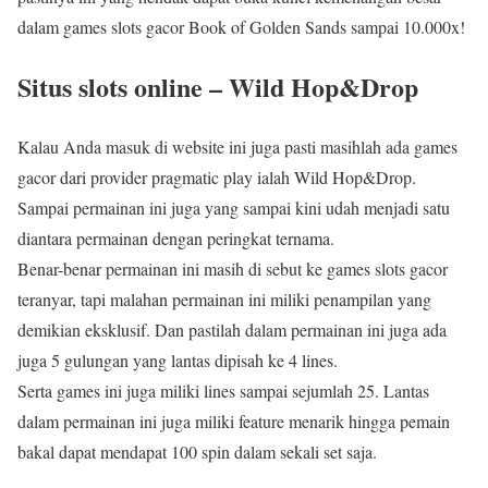
dalam games slots gacor Book of Golden Sands sampai 10.000x!
Situs slots online – Wild Hop&Drop
Kalau Anda masuk di website ini juga pasti masihlah ada games
gacor dari provider pragmatic play ialah Wild Hop&Drop.
Sampai permainan ini juga yang sampai kini udah menjadi satu
diantara permainan dengan peringkat ternama.
Benar-benar permainan ini masih di sebut ke games slots gacor
teranyar, tapi malahan permainan ini miliki penampilan yang
demikian eksklusif. Dan pastilah dalam permainan ini juga ada
juga 5 gulungan yang lantas dipisah ke 4 lines.
Serta games ini juga miliki lines sampai sejumlah 25. Lantas
dalam permainan ini juga miliki feature menarik hingga pemain
bakal dapat mendapat 100 spin dalam sekali set saja.