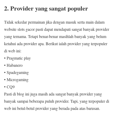
2. Provider yang sangat populer
Tidak sekedar permainan jika dengan masuk serta main dalam
website slots gacor pasti dapat mendapati sangat banyak provider
yang ternama. Tetapi benar-benar masihlah banyak yang belum
ketahui ada provider apa. Berikut ialah provider yang terpopuler
di web ini:
• Pragmatic play
• Habanero
• Spadegaming
• Microgaming
• CQ9
Pasti di blog ini juga masih ada sangat banyak provider yang
banyak sampai beberapa puluh provider. Tapi, yang terpopuler di
web ini betul-betul provider yang berada pada atas barusan.