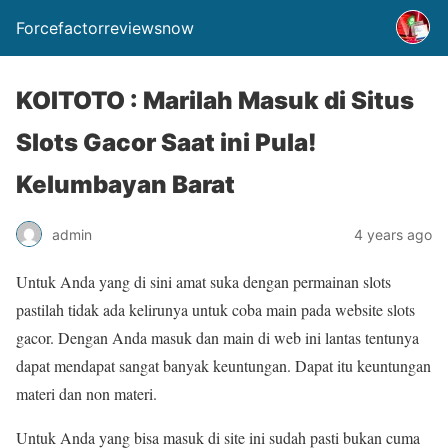
Forcefactorreviewsnow
KOITOTO : Marilah Masuk di Situs
Slots Gacor Saat ini Pula!
Kelumbayan Barat
admin
4 years ago
Untuk Anda yang di sini amat suka dengan permainan slots
pastilah tidak ada kelirunya untuk coba main pada website slots
gacor. Dengan Anda masuk dan main di web ini lantas tentunya
dapat mendapat sangat banyak keuntungan. Dapat itu keuntungan
materi dan non materi.
Untuk Anda yang bisa masuk di site ini sudah pasti bukan cuma