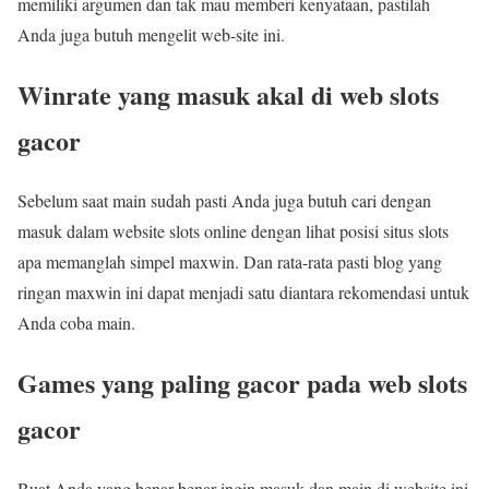
memiliki argumen dan tak mau memberi kenyataan, pastilah
Anda juga butuh mengelit web-site ini.
Winrate yang masuk akal di web slots
gacor
Sebelum saat main sudah pasti Anda juga butuh cari dengan
masuk dalam website slots online dengan lihat posisi situs slots
apa memanglah simpel maxwin. Dan rata-rata pasti blog yang
ringan maxwin ini dapat menjadi satu diantara rekomendasi untuk
Anda coba main.
Games yang paling gacor pada web slots
gacor
Buat Anda yang benar-benar ingin masuk dan main di website ini