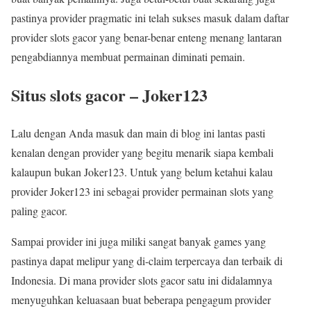
pastinya provider pragmatic ini telah sukses masuk dalam daftar
provider slots gacor yang benar-benar enteng menang lantaran
pengabdiannya membuat permainan diminati pemain.
Situs slots gacor – Joker123
Lalu dengan Anda masuk dan main di blog ini lantas pasti
kenalan dengan provider yang begitu menarik siapa kembali
kalaupun bukan Joker123. Untuk yang belum ketahui kalau
provider Joker123 ini sebagai provider permainan slots yang
paling gacor.
Sampai provider ini juga miliki sangat banyak games yang
pastinya dapat melipur yang di-claim terpercaya dan terbaik di
Indonesia. Di mana provider slots gacor satu ini didalamnya
menyuguhkan keluasaan buat beberapa pengagum provider