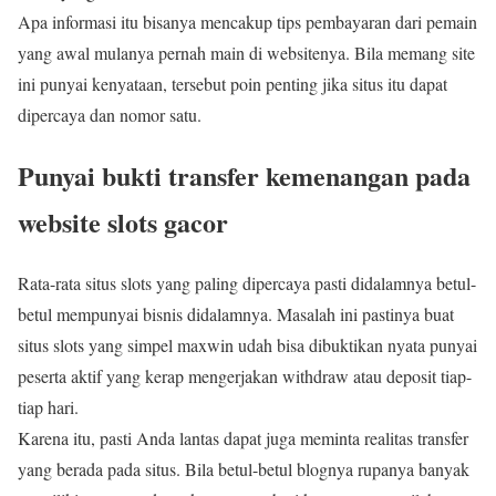
Apa informasi itu bisanya mencakup tips pembayaran dari pemain
yang awal mulanya pernah main di websitenya. Bila memang site
ini punyai kenyataan, tersebut poin penting jika situs itu dapat
dipercaya dan nomor satu.
Punyai bukti transfer kemenangan pada
website slots gacor
Rata-rata situs slots yang paling dipercaya pasti didalamnya betul-
betul mempunyai bisnis didalamnya. Masalah ini pastinya buat
situs slots yang simpel maxwin udah bisa dibuktikan nyata punyai
peserta aktif yang kerap mengerjakan withdraw atau deposit tiap-
tiap hari.
Karena itu, pasti Anda lantas dapat juga meminta realitas transfer
yang berada pada situs. Bila betul-betul blognya rupanya banyak