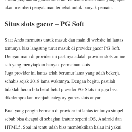
akan memberi pengalaman terhebat untuk banyak pemain.
Situs slots gacor – PG Soft
Saat Anda memutus untuk masuk dan main di website ini lantas
tentunya bisa langsung turut masuk di provider gacor PG Soft.
Dengan main di provider ini pastinya adalah provider slots online
sah yang menyiapkan banyak permainan slots.
Juga provider ini lantas telah berumur lama yang udah bekerja
sehabis sejak 2018 lama waktunya. Dengan begitu, pastilah
tidaklah heran bila betul-betul provider PG Slots ini juga bisa
dikelompokkan menjadi category games slots anyar.
Buat yang pengin bermain di provider ini lantas tentunya simpel
sebab bisa dicapai di sebagian feature seperti iOS, Android dan
HTML5. Soal ini tentu udah bisa membuktikan kalau ini yakni