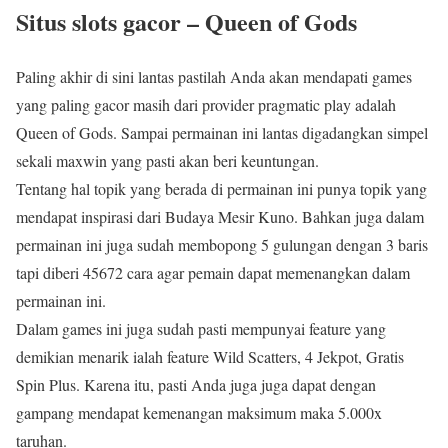
Situs slots gacor – Queen of Gods
Paling akhir di sini lantas pastilah Anda akan mendapati games
yang paling gacor masih dari provider pragmatic play adalah
Queen of Gods. Sampai permainan ini lantas digadangkan simpel
sekali maxwin yang pasti akan beri keuntungan.
Tentang hal topik yang berada di permainan ini punya topik yang
mendapat inspirasi dari Budaya Mesir Kuno. Bahkan juga dalam
permainan ini juga sudah membopong 5 gulungan dengan 3 baris
tapi diberi 45672 cara agar pemain dapat memenangkan dalam
permainan ini.
Dalam games ini juga sudah pasti mempunyai feature yang
demikian menarik ialah feature Wild Scatters, 4 Jekpot, Gratis
Spin Plus. Karena itu, pasti Anda juga juga dapat dengan
gampang mendapat kemenangan maksimum maka 5.000x
taruhan.