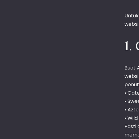
Untuk
websit
1.
Buat 
websi
penut
• Gat
• Swe
• Azt
• Wild
Pasti
meman