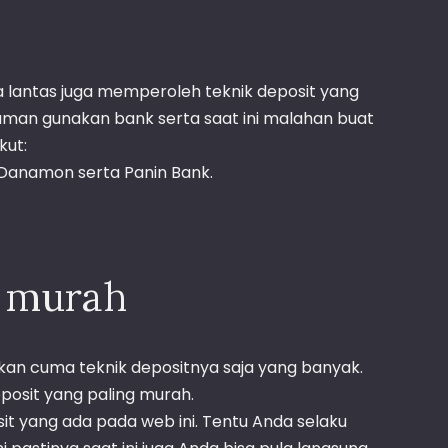
a lantas juga memperoleh teknik deposit yang
 cuman gunakan bank serta saat ini malahan buat
kut:
i, Danamon serta Panin Bank.
g murah
ukan cuma teknik depositnya saja yang banyak.
posit yang paling murah.
t yang ada pada web ini. Tentu Anda selaku