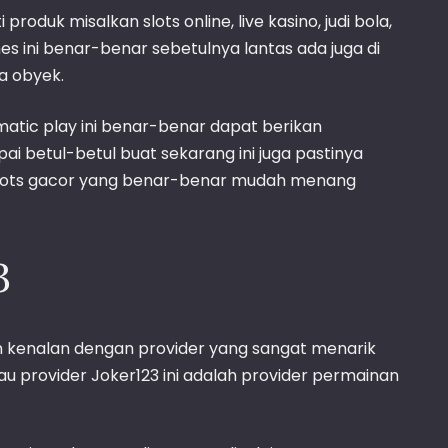
oduk misalkan slots online, live kasino, judi bola,
s ini benar-benar sebetulnya lantas ada juga di
a obyek.
matic play ini benar-benar dapat berikan
i betul-betul buat sekarang ini juga pastinya
r slots gacor yang benar-benar mudah menang
3
an kenalan dengan provider yang sangat menarik
au provider Joker123 ini adalah provider permainan