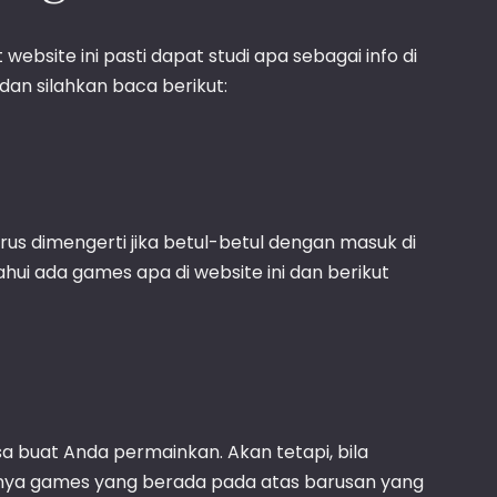
ebsite ini pasti dapat studi apa sebagai info di
i dan silahkan baca berikut:
rus dimengerti jika betul-betul dengan masuk di
hui ada games apa di website ini dan berikut
sa buat Anda permainkan. Akan tetapi, bila
nya games yang berada pada atas barusan yang