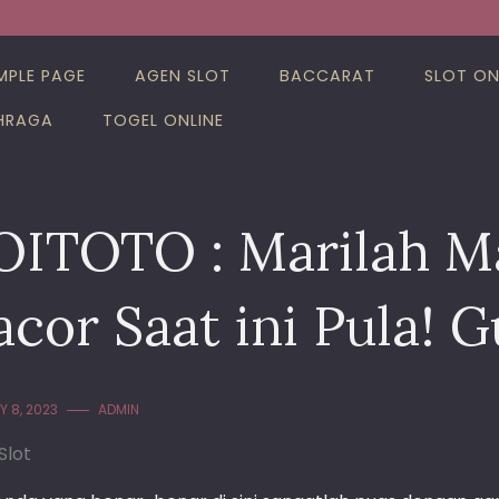
MPLE PAGE
AGEN SLOT
BACCARAT
SLOT ON
HRAGA
TOGEL ONLINE
OITOTO : Marilah Mas
cor Saat ini Pula! 
 8, 2023
ADMIN
Slot