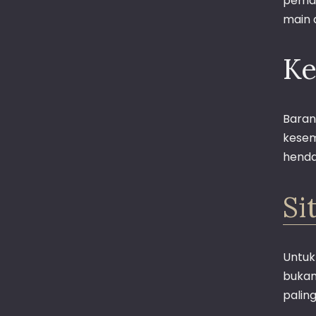
pemain
main 
Ke
Baran
kesem
hendak
Si
Untuk
bukan
paling