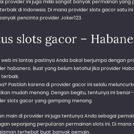
i provider ini juga miliki sangat banyak permainan yang
 terbaik di Indonesia. Di mana provider slots gacor sat
banyak pencinta provider Joker123.
tus slots gacor – Haban
di web ini lantas pastinya Anda bakal berjumpa dengan pr
der habanero. Buat yang belum ketahui jika provider Haba
 terbaik.
a? Pastilah karena di provider gacor ini selalu meluncu
tikan mudah menang. Dengan begitu, tentunya ini benar-
der slots gacor yang gampang menang.
n main di provider ini juga tentunya Anda sebagai pema
gan sepanjang perputaran permainan slots ini. Di mana
laman terhebat buat banyak pemain.