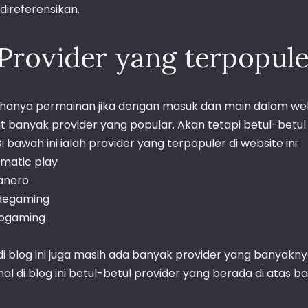
direferensikan.
 Provider yang terpopule
 hanya permainan jika dengan masuk dan main dalam web
t banyak provider yang popular. Akan tetapi betul-bet
i bawah ini ialah provider yang terpopuler di website ini:
gmatic play
anero
degaming
rogaming
 di blog ini juga masih ada banyak provider yang banyakn
al di blog ini betul-betul provider yang berada di atas b