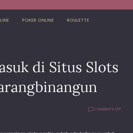
LINE
POKER ONLINE
ROULETTE
uk di Situs Slots
Karangbinangun
ON
COMMENTS OFF
KOITO
:
MARIL
MASUK