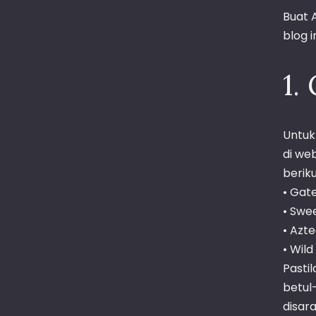
Buat 
blog i
1.
Untuk
di we
berik
• Gat
• Swe
• Azt
• Wild
Pasti
betul
disar