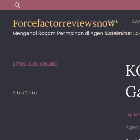
Skip
Search
to
for:
content
Forcefactorreviewsnow
HOME
SA
Mengenal Ragam Permainan di Agen Slot Online
TARUHAN OLA
SITUS JUDI ONLINE
K
Ga
Situs Toto
JANUARY
Agen 