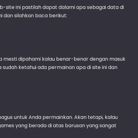
site ini pastilah dapat dalami apa sebagai data di
ni dan silahkan baca berikut:
nya mesti dipahami kalau benar-benar dengan masuk
sudah ketahui ada permainan apa di site ini dan
 bagus untuk Anda permainkan. Akan tetapi, kalau
 games yang berada di atas barusan yang sangat