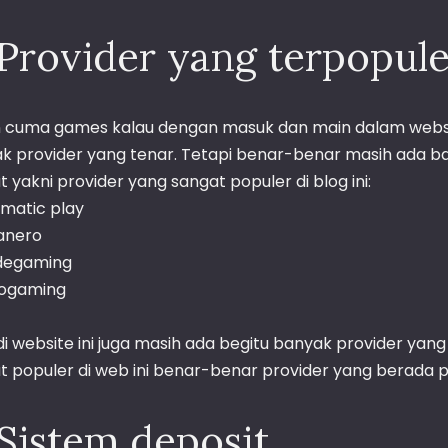
 Provider yang terpopule
 cuma games kalau dengan masuk dan main dalam websi
k provider yang tenar. Tetapi benar-benar masih ada b
t yakni provider yang sangat populer di blog ini:
gmatic play
anero
degaming
rogaming
 di website ini juga masih ada begitu banyak provider yan
t populer di web ini benar-benar provider yang berada 
 Sistem deposit