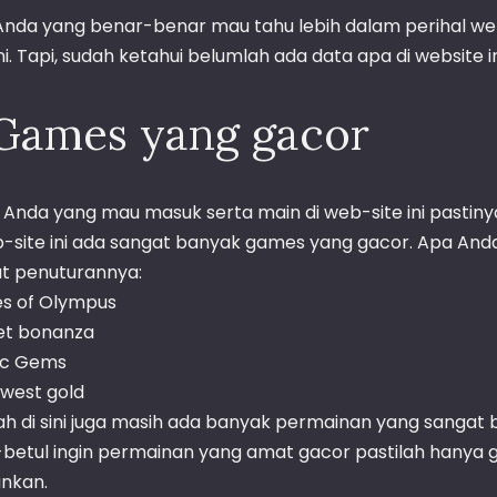
Anda yang benar-benar mau tahu lebih dalam perihal web-
ni. Tapi, sudah ketahui belumlah ada data apa di website i
 Games yang gacor
 Anda yang mau masuk serta main di web-site ini pasti
b-site ini ada sangat banyak games yang gacor. Apa Anda 
ut penuturannya:
es of Olympus
et bonanza
ec Gems
 west gold
lah di sini juga masih ada banyak permainan yang sangat
-betul ingin permainan yang amat gacor pastilah hanya
ankan.