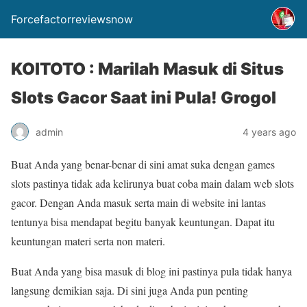
Forcefactorreviewsnow
KOITOTO : Marilah Masuk di Situs
Slots Gacor Saat ini Pula! Grogol
admin
4 years ago
Buat Anda yang benar-benar di sini amat suka dengan games
slots pastinya tidak ada kelirunya buat coba main dalam web slots
gacor. Dengan Anda masuk serta main di website ini lantas
tentunya bisa mendapat begitu banyak keuntungan. Dapat itu
keuntungan materi serta non materi.
Buat Anda yang bisa masuk di blog ini pastinya pula tidak hanya
langsung demikian saja. Di sini juga Anda pun penting