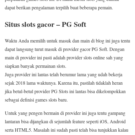
dapat berikan pengalaman terpilih buat beberapa pemain.
Situs slots gacor – PG Soft
Waktu Anda memilih untuk masuk dan main di blog ini juga tentu
dapat langsung turut masuk di provider gacor PG Soft. Dengan
main di provider ini pasti adalah provider slots online sah yang
siapkan banyak permainan slots.
Juga provider ini lantas telah berumur lama yang udah bekerja
sejak 2018 lama waktunya. Karena itu, pastilah tidaklah heran
jika betul-betul provider PG Slots ini lantas bisa dikelompokkan
sebagai definisi games slots baru.
Untuk yang pengen bermain di provider ini juga tentu gampang
lantaran bisa dijangkau di sejumlah feature seperti iOS, Android
serta HTML5. Masalah ini sudah pasti telah bisa tunjukkan kalau