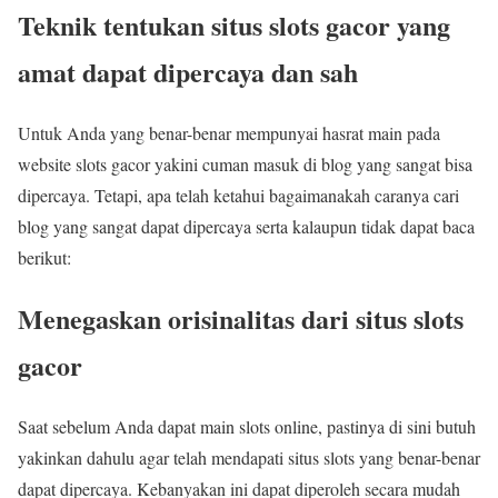
Teknik tentukan situs slots gacor yang
amat dapat dipercaya dan sah
Untuk Anda yang benar-benar mempunyai hasrat main pada
website slots gacor yakini cuman masuk di blog yang sangat bisa
dipercaya. Tetapi, apa telah ketahui bagaimanakah caranya cari
blog yang sangat dapat dipercaya serta kalaupun tidak dapat baca
berikut:
Menegaskan orisinalitas dari situs slots
gacor
Saat sebelum Anda dapat main slots online, pastinya di sini butuh
yakinkan dahulu agar telah mendapati situs slots yang benar-benar
dapat dipercaya. Kebanyakan ini dapat diperoleh secara mudah