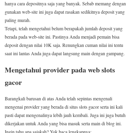
hanya cara depositnya saja yang banyak. Sebab memang dengan
gunakan web-site ini juga dapat rasakan sedikitnya deposit yang
paling murah.
Tetapi, telah mengetahui belum berapakah jumlah deposit yang
berada pada web-site ini. Pastinya Anda menjadi pemain bisa
deposit dengan nilai 10K saja. Renungkan cuman nilai ini tentu
saat ini lantas Anda juga dapat langsung main dengan gampang.
Mengetahui provider pada web slots
gacor
Barangkali barusan di atas Anda telah sepintas mengenali
mengenai provider yang berada di situs slots gacor serta ini kali
pasti dapat mengenalinya lebih jauh kembali. Juga ini juga butuh
dikerjakan untuk Anda yang bisa masuk serta main di blog ini.
Ingin tahu apa sajakah? Yok baca lengkapnya: