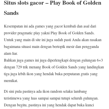
Situs slots gacor – Play Book of Golden
Sands
Kesempatan ini ada games yang gacor kembali dan asal dari
provider pragmatic play yakni Play Book of Golden Sands.
Untuk yang main di site ini juga sudah pasti Anda akan rasakan
bagaimana situasi main dengan bertopik mesir dan pengganda
alam liar.
Bahkan juga games ini juga diperlengkapi dengan gulungan 6×3
dengan 729 trik menang Book of Golden Sands yang landingkan
tiga juga lebih ikon yang hendak buka perputaran gratis yang
memikat.
Di sini pula pastinya ada ikon random selaku lambang
teristimewa yang luas sampai sampai tutupi seluruh gulungan.
Dengan begitu, pastinya ini yang hendak dapat buka kunci