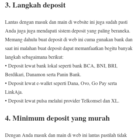
3. Langkah deposit
Lantas dengan masuk dan main di website ini juga sudah pasti
Anda juga juga mendapati sistem deposit yang paling beraneka.
Memang dahulu buat deposit di web ini cuma gunakan bank dan
saat ini malahan buat deposit dapat memanfaatkan begitu banyak
langkah sebagaimana berikut:
• Deposit lewat bank lokal seperti bank BCA, BNI, BRI,
Berdikari, Danamon serta Panin Bank.
• Deposit lewat e-wallet seperti Dana, Ovo, Go Pay serta
LinkAja.
• Deposit lewat pulsa melalui provider Telkomsel dan XL.
4. Minimum deposit yang murah
Dengan Anda masuk dan main di web ini lantas pastilah tidak