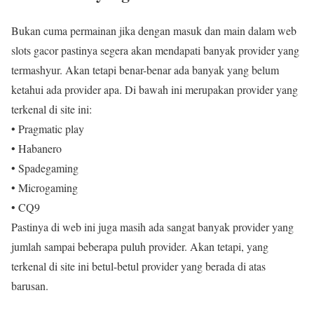
Bukan cuma permainan jika dengan masuk dan main dalam web
slots gacor pastinya segera akan mendapati banyak provider yang
termashyur. Akan tetapi benar-benar ada banyak yang belum
ketahui ada provider apa. Di bawah ini merupakan provider yang
terkenal di site ini:
• Pragmatic play
• Habanero
• Spadegaming
• Microgaming
• CQ9
Pastinya di web ini juga masih ada sangat banyak provider yang
jumlah sampai beberapa puluh provider. Akan tetapi, yang
terkenal di site ini betul-betul provider yang berada di atas
barusan.