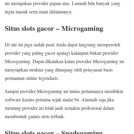
ini merupakan provider papan atas. Lumrah bila banyak yang
ingin masuk serta main didalamnya.
Situs slots gacor – Microgaming
Di site ini juga sudah pasti Anda dapat langsung memperoleh
provider yang paling gacor apalagi kalaupun bukan provider
Microgaming. Dapat dikatakan kalau provider Microgaming ini
menyiapkan struktur yang ditunjang oleh pelayanan basis
permainan online legendaris.
Sampai provider Microgaming ini lantas pertamanya membikin
software kasino pertama sejak mulai 94. Alamiah saja jika
memang provider ini telah jauh semakin profesional dalam
membentuk games slots terbaik.
Situs slots gacor – Spadegaming