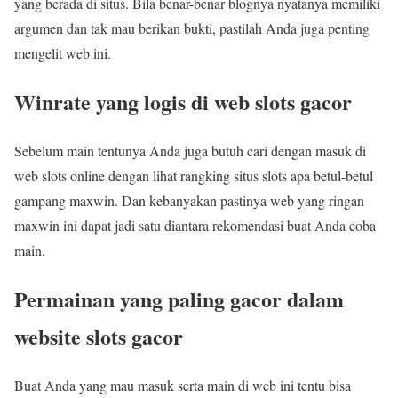
yang berada di situs. Bila benar-benar blognya nyatanya memiliki
argumen dan tak mau berikan bukti, pastilah Anda juga penting
mengelit web ini.
Winrate yang logis di web slots gacor
Sebelum main tentunya Anda juga butuh cari dengan masuk di
web slots online dengan lihat rangking situs slots apa betul-betul
gampang maxwin. Dan kebanyakan pastinya web yang ringan
maxwin ini dapat jadi satu diantara rekomendasi buat Anda coba
main.
Permainan yang paling gacor dalam
website slots gacor
Buat Anda yang mau masuk serta main di web ini tentu bisa