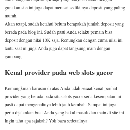
gunakan site ini juga dapat merasai sedikitnya deposit yang paling
murah.
Akan tetapi, sudah ketahui belum berapakah jumlah deposit yang
berada pada blog ini. Sudah pasti Anda selaku pemain bisa
deposit dengan nilai 10K saja. Renungkan dengan cuma nilai ini
tentu saat ini juga Anda juga dapat langsung main dengan
gampang.
Kenal provider pada web slots gacor
Kemungkinan barusan di atas Anda udah sesaat kenal perihal
provider yang berada pada situs slots gacor serta kesempatan ini
pasti dapat mengenalinya lebih jauh kembali. Sampai ini juga
perlu dijalankan buat Anda yang bakal masuk dan main di site ini.
Ingin tahu apa sajakah? Yok baca sedetailnya: