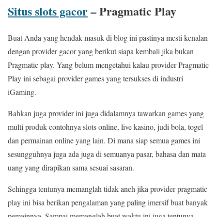
Situs slots gacor
– Pragmatic Play
Buat Anda yang hendak masuk di blog ini pastinya mesti kenalan
dengan provider gacor yang berikut siapa kembali jika bukan
Pragmatic play. Yang belum mengetahui kalau provider Pragmatic
Play ini sebagai provider games yang tersukses di industri
iGaming.
Bahkan juga provider ini juga didalamnya tawarkan games yang
multi produk contohnya slots online, live kasino, judi bola, togel
dan permainan online yang lain. Di mana siap semua games ini
sesungguhnya juga ada juga di semuanya pasar, bahasa dan mata
uang yang dirapikan sama sesuai sasaran.
Sehingga tentunya memanglah tidak aneh jika provider pragmatic
play ini bisa berikan pengalaman yang paling imersif buat banyak
pemainnya. Sampai memanglah buat waktu ini juga tentunya