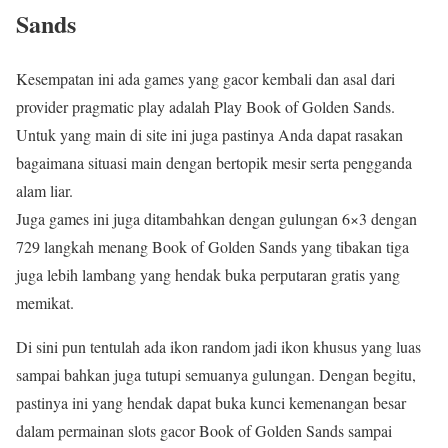
Sands
Kesempatan ini ada games yang gacor kembali dan asal dari
provider pragmatic play adalah Play Book of Golden Sands.
Untuk yang main di site ini juga pastinya Anda dapat rasakan
bagaimana situasi main dengan bertopik mesir serta pengganda
alam liar.
Juga games ini juga ditambahkan dengan gulungan 6×3 dengan
729 langkah menang Book of Golden Sands yang tibakan tiga
juga lebih lambang yang hendak buka perputaran gratis yang
memikat.
Di sini pun tentulah ada ikon random jadi ikon khusus yang luas
sampai bahkan juga tutupi semuanya gulungan. Dengan begitu,
pastinya ini yang hendak dapat buka kunci kemenangan besar
dalam permainan slots gacor Book of Golden Sands sampai