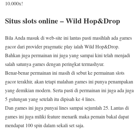
10.000x!
Situs slots online – Wild Hop&Drop
Bila Anda masuk di web-site ini lantas pasti masihlah ada games
gacor dari provider pragmatic play ialah Wild Hop&Drop.
Bahkan juga permainan ini juga yang sampai kini telah menjadi
salah satunya games dengan peringkat termashyur.
Benar-benar permainan ini masih di sebut ke permainan slots
gacor terakhir, akan tetapi malahan games ini punya penampakan
yang demikian modern. Serta pasti di permainan ini juga ada juga
5 gulungan yang setelah itu dipisah ke 4 lines.
Dan games ini juga punyai lines sampai sejumlah 25. Lantas di
games ini juga miliki feature menarik maka pemain bakal dapat
mendapat 100 spin dalam sekali set saja.