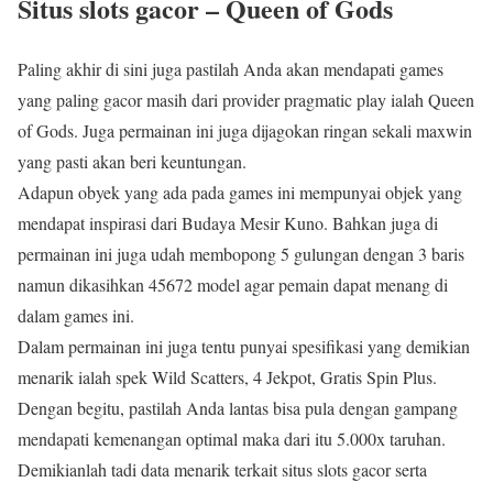
Situs slots gacor – Queen of Gods
Paling akhir di sini juga pastilah Anda akan mendapati games
yang paling gacor masih dari provider pragmatic play ialah Queen
of Gods. Juga permainan ini juga dijagokan ringan sekali maxwin
yang pasti akan beri keuntungan.
Adapun obyek yang ada pada games ini mempunyai objek yang
mendapat inspirasi dari Budaya Mesir Kuno. Bahkan juga di
permainan ini juga udah membopong 5 gulungan dengan 3 baris
namun dikasihkan 45672 model agar pemain dapat menang di
dalam games ini.
Dalam permainan ini juga tentu punyai spesifikasi yang demikian
menarik ialah spek Wild Scatters, 4 Jekpot, Gratis Spin Plus.
Dengan begitu, pastilah Anda lantas bisa pula dengan gampang
mendapati kemenangan optimal maka dari itu 5.000x taruhan.
Demikianlah tadi data menarik terkait situs slots gacor serta