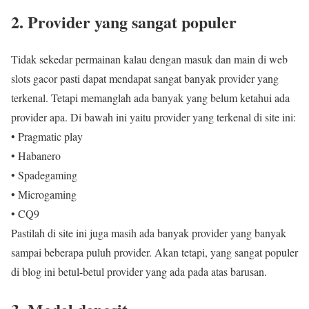
2. Provider yang sangat populer
Tidak sekedar permainan kalau dengan masuk dan main di web
slots gacor pasti dapat mendapat sangat banyak provider yang
terkenal. Tetapi memanglah ada banyak yang belum ketahui ada
provider apa. Di bawah ini yaitu provider yang terkenal di site ini:
• Pragmatic play
• Habanero
• Spadegaming
• Microgaming
• CQ9
Pastilah di site ini juga masih ada banyak provider yang banyak
sampai beberapa puluh provider. Akan tetapi, yang sangat populer
di blog ini betul-betul provider yang ada pada atas barusan.