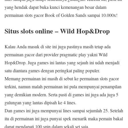
yang hendak dapat buka kunci kemenangan besar dalam
permainan slots gacor Book of Golden Sands sampai 10.000x!
Situs slots online – Wild Hop&Drop
Kalau Anda masuk di site ini juga pastinya masih tetap ada
permainan gacor dari provider pragmatic play yakni Wild
Hop&Drop. Juga games ini lantas yang sejauh ini udah menjadi
satu diantara games dengan peringkat paling populer.
Memang permainan ini masih di sebut ke permainan slots gacor
terkini, namun malah permainan ini pula mempunyai penampilan
yang demikian modern. Serta pasti di games ini juga ada juga 5
gulungan yang lantas dipisah ke 4 lines.
Dan games ini juga mempunyai lines sampai sejumlah 25. Setelah
itu di permainan ini juga punyai spek menarik maka pemain bakal
dapat mendapati 100 spin dalam sekali set saja.