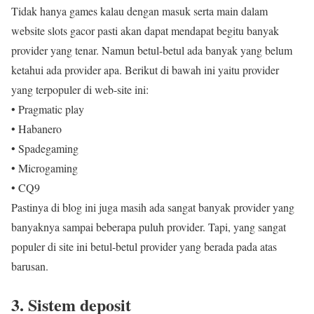
Tidak hanya games kalau dengan masuk serta main dalam
website slots gacor pasti akan dapat mendapat begitu banyak
provider yang tenar. Namun betul-betul ada banyak yang belum
ketahui ada provider apa. Berikut di bawah ini yaitu provider
yang terpopuler di web-site ini:
• Pragmatic play
• Habanero
• Spadegaming
• Microgaming
• CQ9
Pastinya di blog ini juga masih ada sangat banyak provider yang
banyaknya sampai beberapa puluh provider. Tapi, yang sangat
populer di site ini betul-betul provider yang berada pada atas
barusan.
3. Sistem deposit