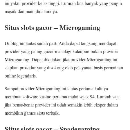
ini yakni provider kelas tinggi. Lumrah bila banyak yang pengin
masuk dan main didalamnya.
Situs slots gacor – Microgaming
Di blog ini lantas sudah pasti Anda dapat langsung mendapati
provider yang paling gacor manalagi kalaupun bukan provider
Microgaming. Dapat dikatakan jika provider Microgaming ini
siapkan prosedur yang disokong oleh pelayanan basis permainan
online legendaris.
Sampai provider Microgaming ini lantas pertama kalinya
membuat software kasino pertama mulai sejak 94. Lumrah saja
jika benar-benar provider ini udah semakin lebih eksper dalam
membikin games slots terbaik.
Situs slots gacor – Spadegaming