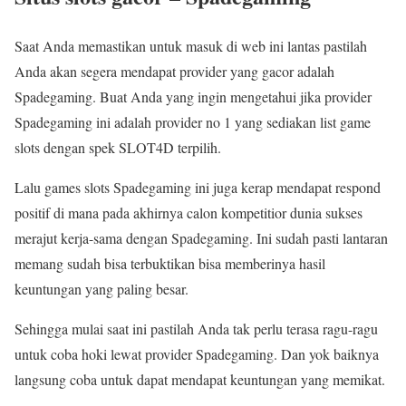
Saat Anda memastikan untuk masuk di web ini lantas pastilah
Anda akan segera mendapat provider yang gacor adalah
Spadegaming. Buat Anda yang ingin mengetahui jika provider
Spadegaming ini adalah provider no 1 yang sediakan list game
slots dengan spek SLOT4D terpilih.
Lalu games slots Spadegaming ini juga kerap mendapat respond
positif di mana pada akhirnya calon kompetitior dunia sukses
merajut kerja-sama dengan Spadegaming. Ini sudah pasti lantaran
memang sudah bisa terbuktikan bisa memberinya hasil
keuntungan yang paling besar.
Sehingga mulai saat ini pastilah Anda tak perlu terasa ragu-ragu
untuk coba hoki lewat provider Spadegaming. Dan yok baiknya
langsung coba untuk dapat mendapat keuntungan yang memikat.