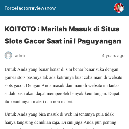
Forcefactorreviewsnow
KOITOTO : Marilah Masuk di Situs
Slots Gacor Saat ini ! Paguyangan
admin
4 years ago
Untuk Anda yang benar-benar di sini benar-benar suka dengan
games slots pastinya tak ada kelirunya buat coba main di website
slots gacor. Dengan Anda masuk dan main di website ini lantas
sudah pasti akan dapat memperoleh banyak keuntungan. Dapat
itu keuntungan materi dan non materi.
Untuk Anda yang bisa masuk di web ini tentunya pula tidak
hanya langsung demikian saja. Di sini juga Anda pun penting