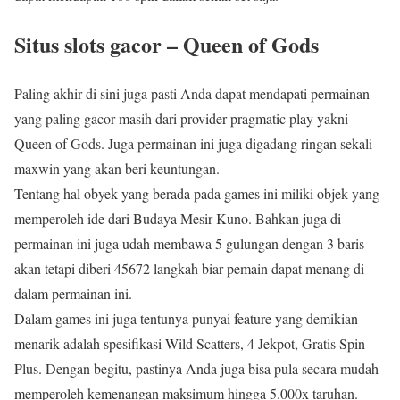
Situs slots gacor – Queen of Gods
Paling akhir di sini juga pasti Anda dapat mendapati permainan
yang paling gacor masih dari provider pragmatic play yakni
Queen of Gods. Juga permainan ini juga digadang ringan sekali
maxwin yang akan beri keuntungan.
Tentang hal obyek yang berada pada games ini miliki objek yang
memperoleh ide dari Budaya Mesir Kuno. Bahkan juga di
permainan ini juga udah membawa 5 gulungan dengan 3 baris
akan tetapi diberi 45672 langkah biar pemain dapat menang di
dalam permainan ini.
Dalam games ini juga tentunya punyai feature yang demikian
menarik adalah spesifikasi Wild Scatters, 4 Jekpot, Gratis Spin
Plus. Dengan begitu, pastinya Anda juga bisa pula secara mudah
memperoleh kemenangan maksimum hingga 5.000x taruhan.