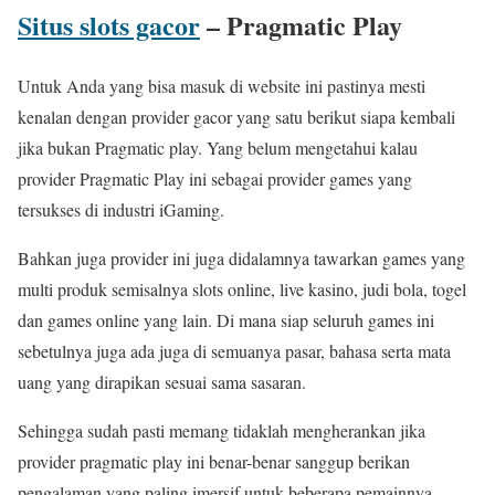
Situs slots gacor
– Pragmatic Play
Untuk Anda yang bisa masuk di website ini pastinya mesti
kenalan dengan provider gacor yang satu berikut siapa kembali
jika bukan Pragmatic play. Yang belum mengetahui kalau
provider Pragmatic Play ini sebagai provider games yang
tersukses di industri iGaming.
Bahkan juga provider ini juga didalamnya tawarkan games yang
multi produk semisalnya slots online, live kasino, judi bola, togel
dan games online yang lain. Di mana siap seluruh games ini
sebetulnya juga ada juga di semuanya pasar, bahasa serta mata
uang yang dirapikan sesuai sama sasaran.
Sehingga sudah pasti memang tidaklah mengherankan jika
provider pragmatic play ini benar-benar sanggup berikan
pengalaman yang paling imersif untuk beberapa pemainnya.