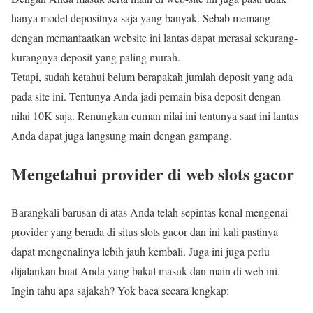
hanya model depositnya saja yang banyak. Sebab memang
dengan memanfaatkan website ini lantas dapat merasai sekurang-
kurangnya deposit yang paling murah.
Tetapi, sudah ketahui belum berapakah jumlah deposit yang ada
pada site ini. Tentunya Anda jadi pemain bisa deposit dengan
nilai 10K saja. Renungkan cuman nilai ini tentunya saat ini lantas
Anda dapat juga langsung main dengan gampang.
Mengetahui provider di web slots gacor
Barangkali barusan di atas Anda telah sepintas kenal mengenai
provider yang berada di situs slots gacor dan ini kali pastinya
dapat mengenalinya lebih jauh kembali. Juga ini juga perlu
dijalankan buat Anda yang bakal masuk dan main di web ini.
Ingin tahu apa sajakah? Yok baca secara lengkap: