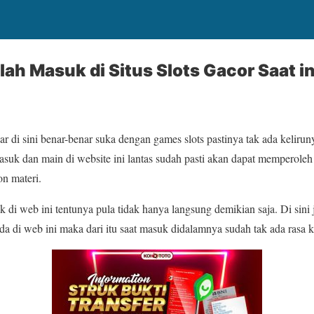
lah Masuk di Situs Slots Gacor Saat i
 di sini benar-benar suka dengan games slots pastinya tak ada kelirun
suk dan main di website ini lantas sudah pasti akan dapat memperole
on materi.
di web ini tentunya pula tidak hanya langsung demikian saja. Di sini
da di web ini maka dari itu saat masuk didalamnya sudah tak ada rasa 