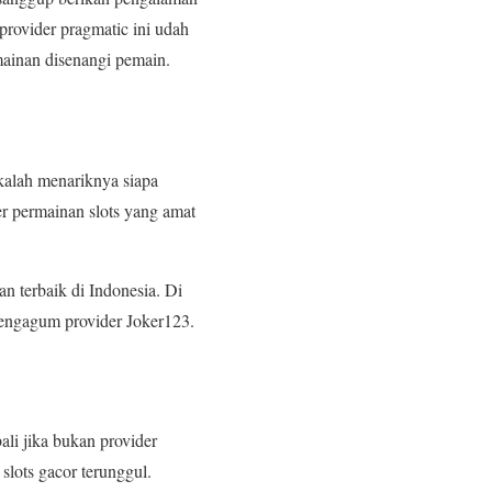
provider pragmatic ini udah
mainan disenangi pemain.
kalah menariknya siapa
er permainan slots yang amat
an terbaik di Indonesia. Di
pengagum provider Joker123.
ali jika bukan provider
slots gacor terunggul.