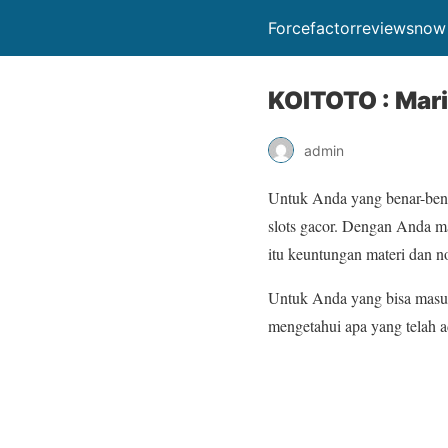
Forcefactorreviewsnow
KOITOTO : Mari
admin
Untuk Anda yang benar-benar
slots gacor. Dengan Anda ma
itu keuntungan materi dan n
Untuk Anda yang bisa masuk 
mengetahui apa yang telah a