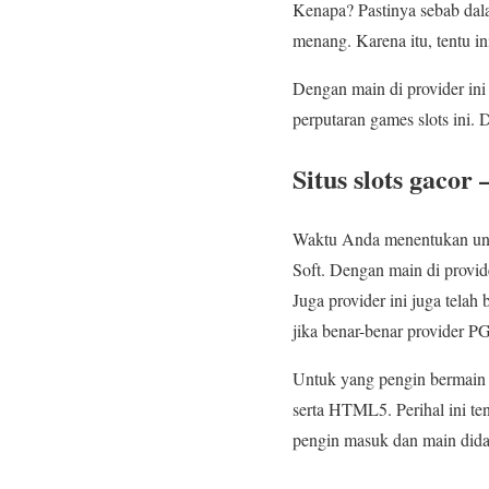
Kenapa? Pastinya sebab dala
menang. Karena itu, tentu i
Dengan main di provider in
perputaran games slots ini
Situs slots gacor 
Waktu Anda menentukan untuk
Soft. Dengan main di provide
Juga provider ini juga tela
jika benar-benar provider PG
Untuk yang pengin bermain di
serta HTML5. Perihal ini ten
pengin masuk dan main did