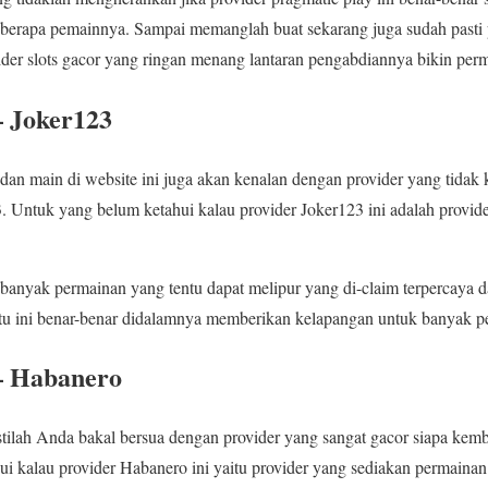
eberapa pemainnya. Sampai memanglah buat sekarang juga sudah pasti 
ider slots gacor yang ringan menang lantaran pengabdiannya bikin per
 – Joker123
n main di website ini juga akan kenalan dengan provider yang tidak 
. Untuk yang belum ketahui kalau provider Joker123 ini adalah provid
i banyak permainan yang tentu dapat melipur yang di-claim terpercaya d
satu ini benar-benar didalamnya memberikan kelapangan untuk banyak 
 – Habanero
astilah Anda bakal bersua dengan provider yang sangat gacor siapa kemb
i kalau provider Habanero ini yaitu provider yang sediakan permainan 