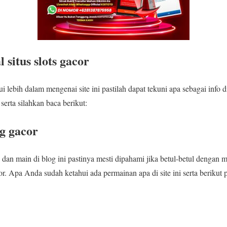
 situs slots gacor
lebih dalam mengenai site ini pastilah dapat tekuni apa sebagai info di s
 serta silahkan baca berikut:
g gacor
n main di blog ini pastinya mesti dipahami jika betul-betul dengan m
. Apa Anda sudah ketahui ada permainan apa di site ini serta berikut