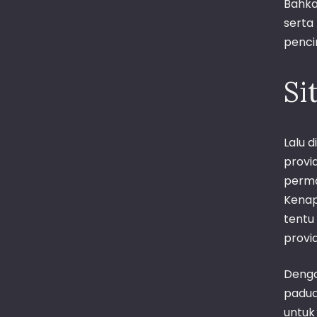
Bahka
serta
penci
Si
Lalu 
provi
permai
Kenap
tentu
provi
Denga
padua
untuk