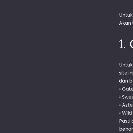
Untuk
Akan 
1.
Untuk
site 
dan b
• Gat
• Swe
• Azt
• Wild
Pasti
benar