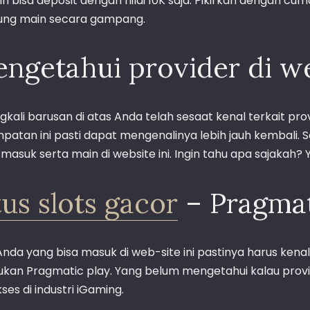
 bisa deposit dengan nilai 10K saja. Pikirkan dengan cuma n
ung main secara gampang.
ngetahui provider di we
gkali barusan di atas Anda telah sesaat kenal terkait pro
patan ini pasti dapat mengenalinya lebih jauh kembali. S
masuk serta main di website ini. Ingin tahu apa sajakah? 
tus slots gacor
– Pragmat
Anda yang bisa masuk di web-site ini pastinya harus kena
bukan Pragmatic play. Yang belum mengetahui kalau provi
ses di industri iGaming.