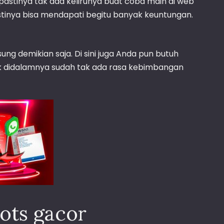
pastinya tak ada kelirunya buat coba main di web
DI
astinya bisa mendapati begitu banyak keuntungan.
SITUS
SLOTS
GACO
SAAT
ng demikian saja. Di sini juga Anda pun butuh
INI
uk didalamnya sudah tak ada rasa kebimbangan
!
JATI
UWUN
lots gacor