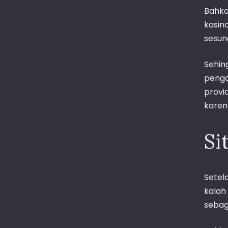
Bahka
kasin
sesun
Sehin
penga
provi
karen
Si
Setel
kalah
sebag