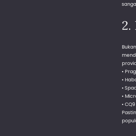
sanga
2.
Bukan
menda
provid
• Pra
• Hab
• Spa
• Mic
• CQ9
Pasti
popule