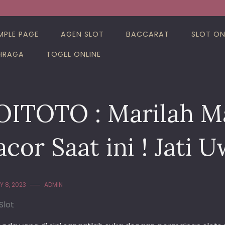
MPLE PAGE
AGEN SLOT
BACCARAT
SLOT ON
HRAGA
TOGEL ONLINE
OITOTO : Marilah Mas
cor Saat ini ! Jati 
 8, 2023
ADMIN
Slot