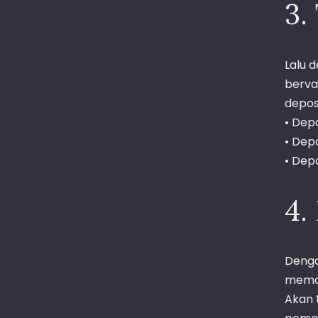
3.
Lalu 
berva
depos
• Depo
• Depo
• Depo
4.
Denga
meman
Akan 