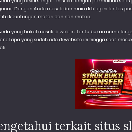
Anda yang di sini sangatlah suka dengan permainan slots 
 gacor. Dengan Anda masuk dan main di blog ini lantas p
 itu keuntungan materi dan non materi.
Anda yang bakal masuk di web ini tentu bukan cuma langsu
nal apa yang sudah ada di website ini hingga saat mas
li.
ngetahui terkait situs s