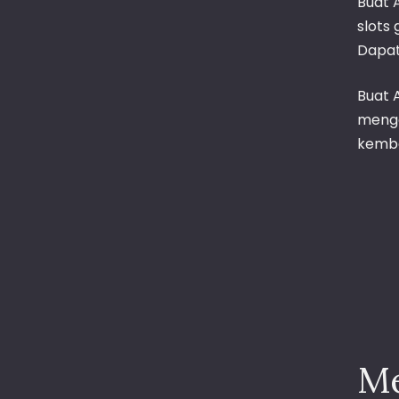
Buat 
slots
Dapat
Buat 
menge
kemba
Me