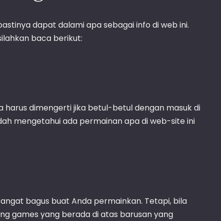
astinya dapat dalami apa sebagai info di web ini.
silahkan baca berikut:
a harus dimengerti jika betul-betul dengan masuk di
dah mengetahui ada permainan apa di web-site ini
sangat bagus buat Anda permainkan. Tetapi, bila
ng games yang berada di atas barusan yang