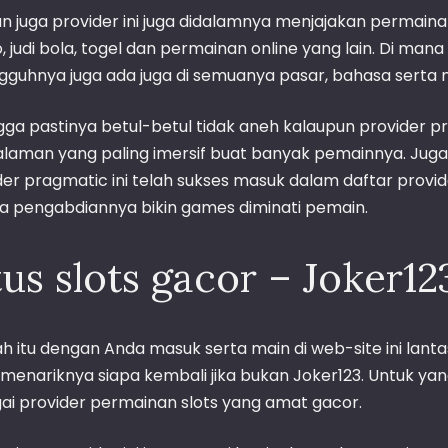
n juga provider ini juga didalamnya menjajakan permainan 
o, judi bola, togel dan permainan online yang lain. Di m
gguhnya juga ada juga di semuanya pasar, bahasa serta 
gga pastinya betul-betul tidak aneh kalaupun provider p
laman yang paling imersif buat banyak pemainnya. Juga
der pragmatic ini telah sukses masuk dalam daftar prov
a pengabdiannya bikin games diminati pemain.
tus slots gacor – Joker12
ah itu dengan Anda masuk serta main di web-site ini lant
 menariknya siapa kembali jika bukan Joker123. Untuk yan
ai provider permainan slots yang amat gacor.