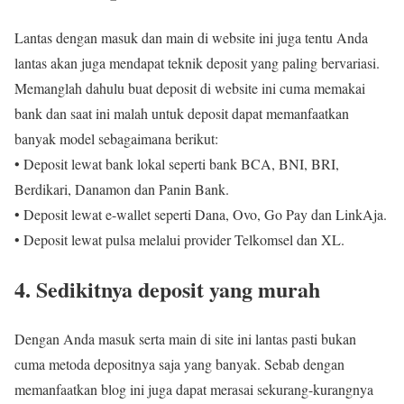
Lantas dengan masuk dan main di website ini juga tentu Anda
lantas akan juga mendapat teknik deposit yang paling bervariasi.
Memanglah dahulu buat deposit di website ini cuma memakai
bank dan saat ini malah untuk deposit dapat memanfaatkan
banyak model sebagaimana berikut:
• Deposit lewat bank lokal seperti bank BCA, BNI, BRI,
Berdikari, Danamon dan Panin Bank.
• Deposit lewat e-wallet seperti Dana, Ovo, Go Pay dan LinkAja.
• Deposit lewat pulsa melalui provider Telkomsel dan XL.
4. Sedikitnya deposit yang murah
Dengan Anda masuk serta main di site ini lantas pasti bukan
cuma metoda depositnya saja yang banyak. Sebab dengan
memanfaatkan blog ini juga dapat merasai sekurang-kurangnya