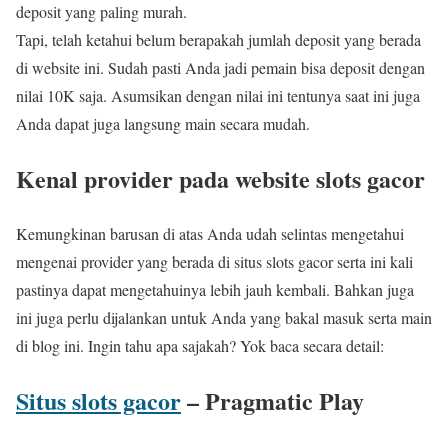
deposit yang paling murah.
Tapi, telah ketahui belum berapakah jumlah deposit yang berada
di website ini. Sudah pasti Anda jadi pemain bisa deposit dengan
nilai 10K saja. Asumsikan dengan nilai ini tentunya saat ini juga
Anda dapat juga langsung main secara mudah.
Kenal provider pada website slots gacor
Kemungkinan barusan di atas Anda udah selintas mengetahui
mengenai provider yang berada di situs slots gacor serta ini kali
pastinya dapat mengetahuinya lebih jauh kembali. Bahkan juga
ini juga perlu dijalankan untuk Anda yang bakal masuk serta main
di blog ini. Ingin tahu apa sajakah? Yok baca secara detail:
Situs slots gacor
– Pragmatic Play