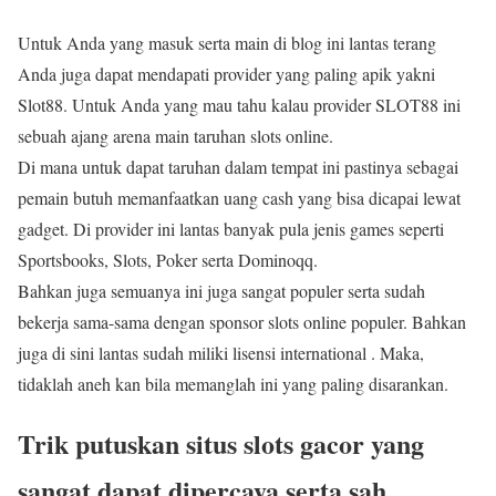
Untuk Anda yang masuk serta main di blog ini lantas terang
Anda juga dapat mendapati provider yang paling apik yakni
Slot88. Untuk Anda yang mau tahu kalau provider SLOT88 ini
sebuah ajang arena main taruhan slots online.
Di mana untuk dapat taruhan dalam tempat ini pastinya sebagai
pemain butuh memanfaatkan uang cash yang bisa dicapai lewat
gadget. Di provider ini lantas banyak pula jenis games seperti
Sportsbooks, Slots, Poker serta Dominoqq.
Bahkan juga semuanya ini juga sangat populer serta sudah
bekerja sama-sama dengan sponsor slots online populer. Bahkan
juga di sini lantas sudah miliki lisensi international . Maka,
tidaklah aneh kan bila memanglah ini yang paling disarankan.
Trik putuskan situs slots gacor yang
sangat dapat dipercaya serta sah