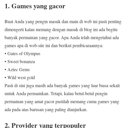
1. Games yang gacor
Buat Anda yang pengin masuk dan main di web ini pasti penting
dimengerti kalau memang dengan masuk di blog ini ada begitu
banyak permainan yang gacor. Apa Anda telah mengetahui ada
games apa di web-site ini dan berikut pembicaraannya:
• Gates of Olympus
• Sweet bonanza
• Aztec Gems
• Wild west gold
Pasti di sini juga masih ada banyak games yang luar biasa sekali
untuk Anda permainkan. Tetapi, kalau betul-betul pengin
permainan yang amat gacor pastilah memang cuma games yang
ada pada atas barusan yang paling dianjurkan.
2. Provider yang terpopuler