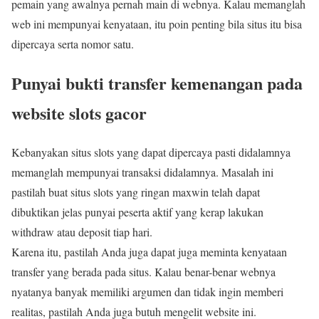
pemain yang awalnya pernah main di webnya. Kalau memanglah
web ini mempunyai kenyataan, itu poin penting bila situs itu bisa
dipercaya serta nomor satu.
Punyai bukti transfer kemenangan pada
website slots gacor
Kebanyakan situs slots yang dapat dipercaya pasti didalamnya
memanglah mempunyai transaksi didalamnya. Masalah ini
pastilah buat situs slots yang ringan maxwin telah dapat
dibuktikan jelas punyai peserta aktif yang kerap lakukan
withdraw atau deposit tiap hari.
Karena itu, pastilah Anda juga dapat juga meminta kenyataan
transfer yang berada pada situs. Kalau benar-benar webnya
nyatanya banyak memiliki argumen dan tidak ingin memberi
realitas, pastilah Anda juga butuh mengelit website ini.