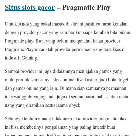
Situs slots gacor
– Pragmatic Play
Untuk Anda yang bakal masuk di site ini pastinya mesti kenalan
dengan provider gacor yang satu berikut siapa kembali bila bukan
Pragmatic play. Buat yang belum mengetahui kalau provider
Pragmatic Play ini adalah provider permainan yang tersukses di
industri iGaming.
Sampai provider ini juga didalamnya menjajakan games yang
multi produk semisalnya slots online, live kasino, judi bola, togel
dan games online yang lain. Di mana siap semuanya permainan
ini sesungguhnya juga ada juga di semua pasar, bahasa dan mata
uang yang dirapikan sesuai sama obyek.
Sehingga tentu memang tidak aneh jika provider pragmatic play
ini bisa memberinya pengalaman yang paling imersif buat
beberapa pemainnya. Bahkan juga memang untuk waktu ini juga