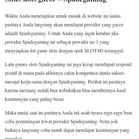
Waktu Anda menetapkan untuk masuk di website ini lantas
pastinya Anda langsung akan mendapat provider yang gacor
adalah Spadegaming. Untuk Anda yang ingin ketahui jika
provider Spadegaming ini sebagai provider no 1 yang
menyiapkan list game slots dengan spek SLOT4D terunggul.
Lalu games slots Spadegaming ini juga kerap mendapati respond
positif di mana pada akhirnya calon kompetitior dunia sukses
merajut kerja-sama dengan Spadegaming. Perihal ini pastinya
karena memang sudah bisa terbuktikan bisa memberinya hasil
keuntungan yang paling besar.
Maka mulai saat ini pastinya Anda tak usah terasa ragu-ragu buat
coba peruntungan lewat provider Spadegaming. Serta yok
baiknya langsung coba untuk dapat mendapat keuntungan yang
memikat.