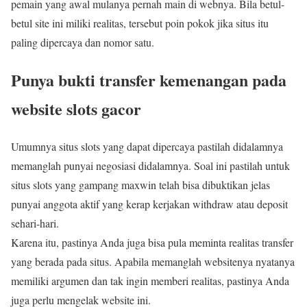
pemain yang awal mulanya pernah main di webnya. Bila betul-
betul site ini miliki realitas, tersebut poin pokok jika situs itu
paling dipercaya dan nomor satu.
Punya bukti transfer kemenangan pada
website slots gacor
Umumnya situs slots yang dapat dipercaya pastilah didalamnya
memanglah punyai negosiasi didalamnya. Soal ini pastilah untuk
situs slots yang gampang maxwin telah bisa dibuktikan jelas
punyai anggota aktif yang kerap kerjakan withdraw atau deposit
sehari-hari.
Karena itu, pastinya Anda juga bisa pula meminta realitas transfer
yang berada pada situs. Apabila memanglah websitenya nyatanya
memiliki argumen dan tak ingin memberi realitas, pastinya Anda
juga perlu mengelak website ini.