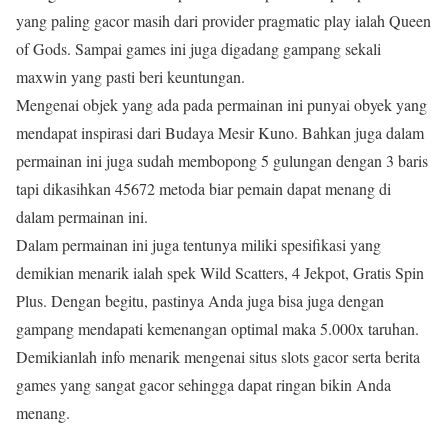
yang paling gacor masih dari provider pragmatic play ialah Queen
of Gods. Sampai games ini juga digadang gampang sekali
maxwin yang pasti beri keuntungan.
Mengenai objek yang ada pada permainan ini punyai obyek yang
mendapat inspirasi dari Budaya Mesir Kuno. Bahkan juga dalam
permainan ini juga sudah membopong 5 gulungan dengan 3 baris
tapi dikasihkan 45672 metoda biar pemain dapat menang di
dalam permainan ini.
Dalam permainan ini juga tentunya miliki spesifikasi yang
demikian menarik ialah spek Wild Scatters, 4 Jekpot, Gratis Spin
Plus. Dengan begitu, pastinya Anda juga bisa juga dengan
gampang mendapati kemenangan optimal maka 5.000x taruhan.
Demikianlah info menarik mengenai situs slots gacor serta berita
games yang sangat gacor sehingga dapat ringan bikin Anda
menang.