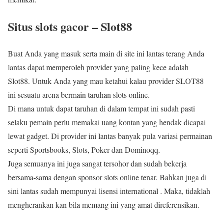
Situs slots gacor – Slot88
Buat Anda yang masuk serta main di site ini lantas terang Anda
lantas dapat memperoleh provider yang paling kece adalah
Slot88. Untuk Anda yang mau ketahui kalau provider SLOT88
ini sesuatu arena bermain taruhan slots online.
Di mana untuk dapat taruhan di dalam tempat ini sudah pasti
selaku pemain perlu memakai uang kontan yang hendak dicapai
lewat gadget. Di provider ini lantas banyak pula variasi permainan
seperti Sportsbooks, Slots, Poker dan Dominoqq.
Juga semuanya ini juga sangat tersohor dan sudah bekerja
bersama-sama dengan sponsor slots online tenar. Bahkan juga di
sini lantas sudah mempunyai lisensi international . Maka, tidaklah
mengherankan kan bila memang ini yang amat direferensikan.