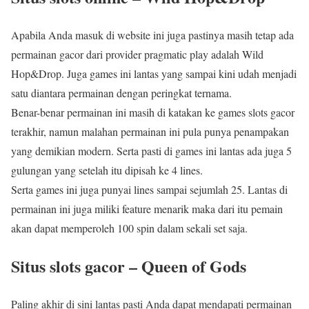
Apabila Anda masuk di website ini juga pastinya masih tetap ada
permainan gacor dari provider pragmatic play adalah Wild
Hop&Drop. Juga games ini lantas yang sampai kini udah menjadi
satu diantara permainan dengan peringkat ternama.
Benar-benar permainan ini masih di katakan ke games slots gacor
terakhir, namun malahan permainan ini pula punya penampakan
yang demikian modern. Serta pasti di games ini lantas ada juga 5
gulungan yang setelah itu dipisah ke 4 lines.
Serta games ini juga punyai lines sampai sejumlah 25. Lantas di
permainan ini juga miliki feature menarik maka dari itu pemain
akan dapat memperoleh 100 spin dalam sekali set saja.
Situs slots gacor – Queen of Gods
Paling akhir di sini lantas pasti Anda dapat mendapati permainan