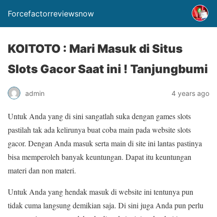
Forcefactorreviewsnow
KOITOTO : Mari Masuk di Situs
Slots Gacor Saat ini ! Tanjungbumi
admin
4 years ago
Untuk Anda yang di sini sangatlah suka dengan games slots
pastilah tak ada kelirunya buat coba main pada website slots
gacor. Dengan Anda masuk serta main di site ini lantas pastinya
bisa memperoleh banyak keuntungan. Dapat itu keuntungan
materi dan non materi.
Untuk Anda yang hendak masuk di website ini tentunya pun
tidak cuma langsung demikian saja. Di sini juga Anda pun perlu