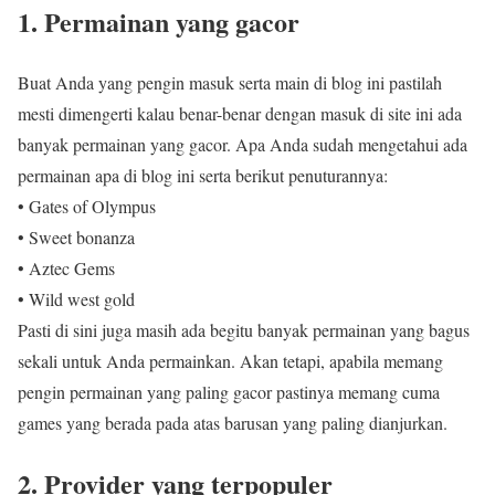
1. Permainan yang gacor
Buat Anda yang pengin masuk serta main di blog ini pastilah
mesti dimengerti kalau benar-benar dengan masuk di site ini ada
banyak permainan yang gacor. Apa Anda sudah mengetahui ada
permainan apa di blog ini serta berikut penuturannya:
• Gates of Olympus
• Sweet bonanza
• Aztec Gems
• Wild west gold
Pasti di sini juga masih ada begitu banyak permainan yang bagus
sekali untuk Anda permainkan. Akan tetapi, apabila memang
pengin permainan yang paling gacor pastinya memang cuma
games yang berada pada atas barusan yang paling dianjurkan.
2. Provider yang terpopuler