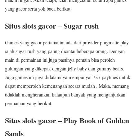
yang gacor serta yok baca berikut:
Situs slots gacor – Sugar rush
Games yang gacor pertama ini ada dari provider pragmatic play
ialah sugar rush yang paling dicintai beberapa orang. Dengan
main di permainan ini juga pastinya pemain bisa peroleh
gulungan yang dikepak dengan jelly baby dan gummy bears.
Juga games ini juga didalamnya mempunyai 7×7 paylines untuk
dapat memperoleh kemenangan secara mudah . Maka, memang
tidaklah mengherankan kalaupun banyak yang menganjurkan
permainan yang berikut.
Situs slots gacor – Play Book of Golden
Sands