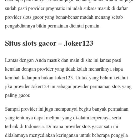
sudah pasti provider pragmatic ini udah sukses masuk di daftar
provider slots gacor yang benar-benar mudah menang sebab
pengabdiannya bikin permainan dicintai pemain.
Situs slots gacor – Joker123
Lantas dengan Anda masuk dan main di site ini lantas pasti
kenalan dengan provider yang tidak kalah menariknya siapa
kembali kalaupun bukan Joker123. Untuk yang belum ketahui
jika provider Joker123 ini sebagai provider permainan slots yang
paling gacor.
Sampai provider ini juga mempunyai begitu banyak permainan
yang tentunya dapat melipur yang di-claim terpercaya serta
terbaik di Indonesia. Di mana provider slots gacor satu ini
didalamnya menyediakan keringanan untuk beberapa penggila