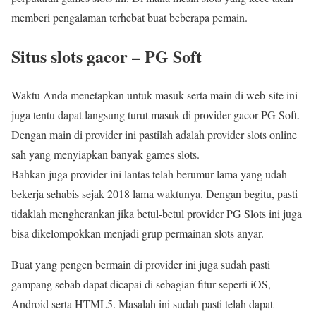
memberi pengalaman terhebat buat beberapa pemain.
Situs slots gacor – PG Soft
Waktu Anda menetapkan untuk masuk serta main di web-site ini
juga tentu dapat langsung turut masuk di provider gacor PG Soft.
Dengan main di provider ini pastilah adalah provider slots online
sah yang menyiapkan banyak games slots.
Bahkan juga provider ini lantas telah berumur lama yang udah
bekerja sehabis sejak 2018 lama waktunya. Dengan begitu, pasti
tidaklah mengherankan jika betul-betul provider PG Slots ini juga
bisa dikelompokkan menjadi grup permainan slots anyar.
Buat yang pengen bermain di provider ini juga sudah pasti
gampang sebab dapat dicapai di sebagian fitur seperti iOS,
Android serta HTML5. Masalah ini sudah pasti telah dapat