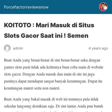
Forcefactorreviewsnow
KOITOTO : Mari Masuk di Situs
Slots Gacor Saat ini ! Semen
admin
4 years ago
Buat Anda yang benar-benar di sini benar-benar suka dengan
games slots pasti tidak ada kelirunya buat coba main di website
slots gacor. Dengan Anda masuk dan main di site ini juga
pastinya dapat mendapat sangat banyak keuntungan. Dapat itu
keuntungan materi serta non materi.
Buat Anda yang bakal masuk di web ini tentunya pula tidak
sekedar langsung demikian saja. Di sini lantas Anda pun butuh