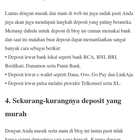
Lantas dengan masuk dan main di web ini juga sudah pasti Anda
juga akan juga mendapati langkah deposit yang paling beraneka.
Memang dahulu untuk deposit di blog ini cuman memakai bank
dan saat ini malahan buat deposit dapat memanfaatkan sangat
banyak cara sebagai berikut:
• Deposit lewat bank lokal seperti bank BCA, BNI, BRI,
Berdikari, Danamon serta Panin Bank.
• Deposit lewat e-wallet seperti Dana, Ovo, Go Pay dan LinkAja.
• Deposit lewat pulsa melalui provider Telkomsel serta XL.
4. Sekurang-kurangnya deposit yang
murah
Dengan Anda masuk serta main di blog ini lantas pasti tidak
hanya sistem depositnya saja yang banyak. Karena dengan