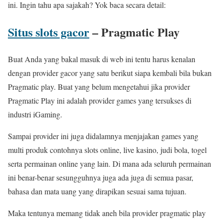
ini. Ingin tahu apa sajakah? Yok baca secara detail:
Situs slots gacor
– Pragmatic Play
Buat Anda yang bakal masuk di web ini tentu harus kenalan
dengan provider gacor yang satu berikut siapa kembali bila bukan
Pragmatic play. Buat yang belum mengetahui jika provider
Pragmatic Play ini adalah provider games yang tersukses di
industri iGaming.
Sampai provider ini juga didalamnya menjajakan games yang
multi produk contohnya slots online, live kasino, judi bola, togel
serta permainan online yang lain. Di mana ada seluruh permainan
ini benar-benar sesungguhnya juga ada juga di semua pasar,
bahasa dan mata uang yang dirapikan sesuai sama tujuan.
Maka tentunya memang tidak aneh bila provider pragmatic play