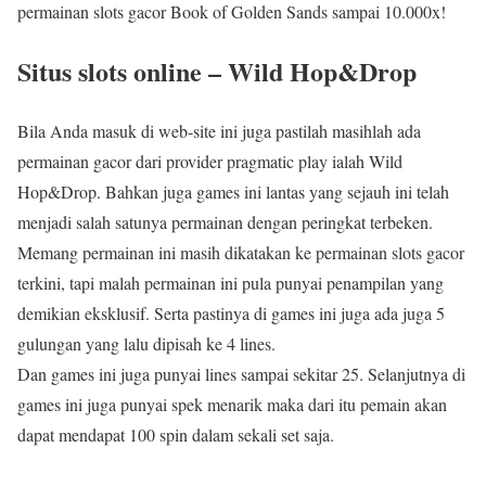
permainan slots gacor Book of Golden Sands sampai 10.000x!
Situs slots online – Wild Hop&Drop
Bila Anda masuk di web-site ini juga pastilah masihlah ada
permainan gacor dari provider pragmatic play ialah Wild
Hop&Drop. Bahkan juga games ini lantas yang sejauh ini telah
menjadi salah satunya permainan dengan peringkat terbeken.
Memang permainan ini masih dikatakan ke permainan slots gacor
terkini, tapi malah permainan ini pula punyai penampilan yang
demikian eksklusif. Serta pastinya di games ini juga ada juga 5
gulungan yang lalu dipisah ke 4 lines.
Dan games ini juga punyai lines sampai sekitar 25. Selanjutnya di
games ini juga punyai spek menarik maka dari itu pemain akan
dapat mendapat 100 spin dalam sekali set saja.