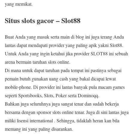
yang memikat.
Situs slots gacor – Slot88
Buat Anda yang masuk serta main di blog ini juga terang Anda
lantas dapat mendapati provider yang paling apik yakni Slot88.
Untuk Anda yang ingin ketahui jika provider SLOT88 ini sebuah
arena bermain taruhan slots online.
Di mana untuk dapat taruhan pada tempat ini pastinya sebagai
pemain butuh gunakan uang cash yang bakal dicapai lewat
mobile-phone. Di provider ini lantas banyak pula macam games
seperti Sportsbooks, Slots, Poker serta Dominoqq.
Bahkan juga seluruhnya juga sangat tenar dan sudah bekerja
bersama dengan sponsor slots online tenar. Juga di sini lantas juga
miliki lisensi international . Sehingga, tidaklah heran kan bila
memang ini yang paling disarankan.