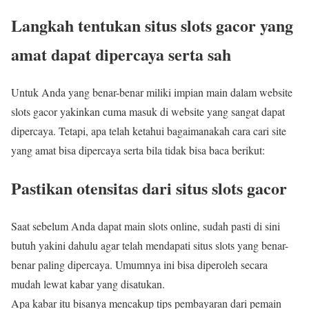
Langkah tentukan situs slots gacor yang
amat dapat dipercaya serta sah
Untuk Anda yang benar-benar miliki impian main dalam website
slots gacor yakinkan cuma masuk di website yang sangat dapat
dipercaya. Tetapi, apa telah ketahui bagaimanakah cara cari site
yang amat bisa dipercaya serta bila tidak bisa baca berikut:
Pastikan otensitas dari situs slots gacor
Saat sebelum Anda dapat main slots online, sudah pasti di sini
butuh yakini dahulu agar telah mendapati situs slots yang benar-
benar paling dipercaya. Umumnya ini bisa diperoleh secara
mudah lewat kabar yang disatukan.
Apa kabar itu bisanya mencakup tips pembayaran dari pemain