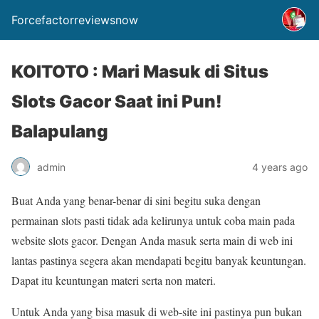
Forcefactorreviewsnow
KOITOTO : Mari Masuk di Situs
Slots Gacor Saat ini Pun!
Balapulang
admin
4 years ago
Buat Anda yang benar-benar di sini begitu suka dengan
permainan slots pasti tidak ada kelirunya untuk coba main pada
website slots gacor. Dengan Anda masuk serta main di web ini
lantas pastinya segera akan mendapati begitu banyak keuntungan.
Dapat itu keuntungan materi serta non materi.
Untuk Anda yang bisa masuk di web-site ini pastinya pun bukan