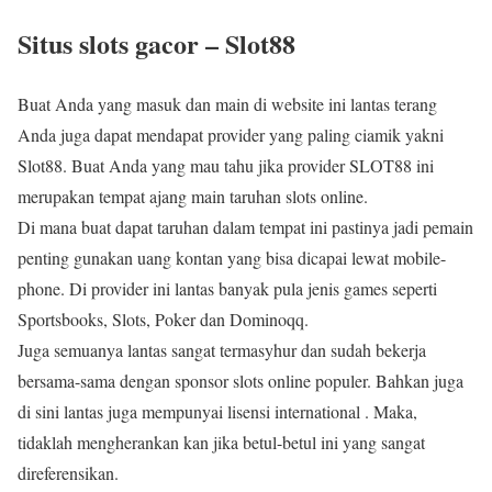
Situs slots gacor – Slot88
Buat Anda yang masuk dan main di website ini lantas terang
Anda juga dapat mendapat provider yang paling ciamik yakni
Slot88. Buat Anda yang mau tahu jika provider SLOT88 ini
merupakan tempat ajang main taruhan slots online.
Di mana buat dapat taruhan dalam tempat ini pastinya jadi pemain
penting gunakan uang kontan yang bisa dicapai lewat mobile-
phone. Di provider ini lantas banyak pula jenis games seperti
Sportsbooks, Slots, Poker dan Dominoqq.
Juga semuanya lantas sangat termasyhur dan sudah bekerja
bersama-sama dengan sponsor slots online populer. Bahkan juga
di sini lantas juga mempunyai lisensi international . Maka,
tidaklah mengherankan kan jika betul-betul ini yang sangat
direferensikan.