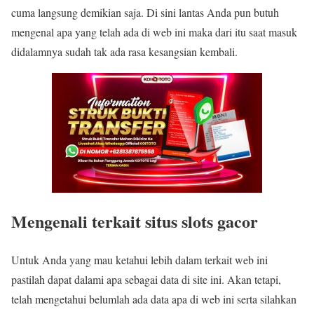
cuma langsung demikian saja. Di sini lantas Anda pun butuh
mengenal apa yang telah ada di web ini maka dari itu saat masuk
didalamnya sudah tak ada rasa kesangsian kembali.
Mengenali terkait situs slots gacor
Untuk Anda yang mau ketahui lebih dalam terkait web ini
pastilah dapat dalami apa sebagai data di site ini. Akan tetapi,
telah mengetahui belumlah ada data apa di web ini serta silahkan