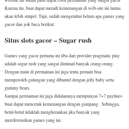
Karena itu, buat dapat meraih kemenangan di web-site ini lantas
akan lebih simpel. Tapi, sudah mengetahui belum apa games yang
gacor dan yok baca berikut:
Situs slots gacor – Sugar rush
Games yang gacor pertama ini tiba dari provider pragmatic play
adalah sugar rush yang sangat diminati banyak orang-orang.
Dengan main di permainan ini juga tentu pemain bisa
memperoleh gulungan yang dibuntel dengan jelly baby serta
gummy bears.
Sampai permainan ini juga didalamnya mempunyai 7×7 paylines
buat dapat mencetak kemenangan dengan gampang . Sehingga,
betul-betul tidaklah mengherankan jika banyak yang
mereferensikan games yang ini.