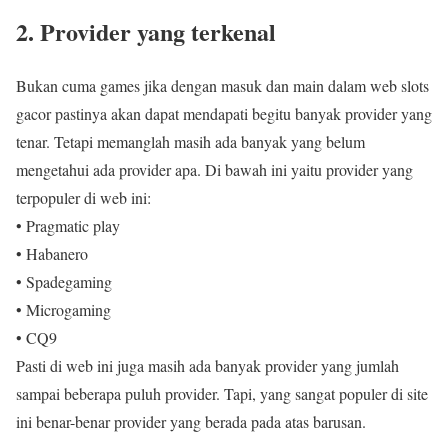
2. Provider yang terkenal
Bukan cuma games jika dengan masuk dan main dalam web slots
gacor pastinya akan dapat mendapati begitu banyak provider yang
tenar. Tetapi memanglah masih ada banyak yang belum
mengetahui ada provider apa. Di bawah ini yaitu provider yang
terpopuler di web ini:
• Pragmatic play
• Habanero
• Spadegaming
• Microgaming
• CQ9
Pasti di web ini juga masih ada banyak provider yang jumlah
sampai beberapa puluh provider. Tapi, yang sangat populer di site
ini benar-benar provider yang berada pada atas barusan.