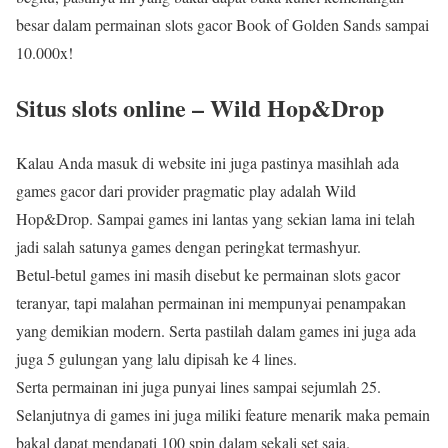
besar dalam permainan slots gacor Book of Golden Sands sampai
10.000x!
Situs slots online – Wild Hop&Drop
Kalau Anda masuk di website ini juga pastinya masihlah ada
games gacor dari provider pragmatic play adalah Wild
Hop&Drop. Sampai games ini lantas yang sekian lama ini telah
jadi salah satunya games dengan peringkat termashyur.
Betul-betul games ini masih disebut ke permainan slots gacor
teranyar, tapi malahan permainan ini mempunyai penampakan
yang demikian modern. Serta pastilah dalam games ini juga ada
juga 5 gulungan yang lalu dipisah ke 4 lines.
Serta permainan ini juga punyai lines sampai sejumlah 25.
Selanjutnya di games ini juga miliki feature menarik maka pemain
bakal dapat mendapati 100 spin dalam sekali set saja.