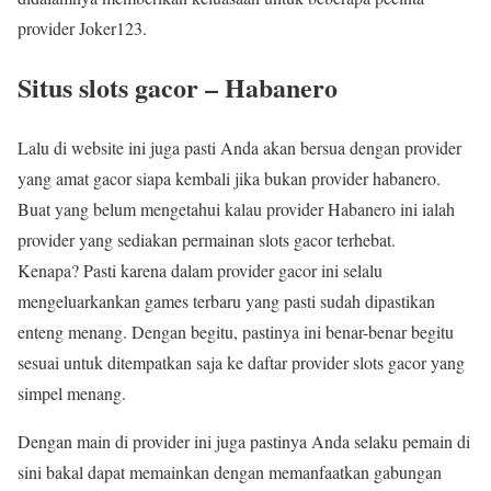
provider Joker123.
Situs slots gacor – Habanero
Lalu di website ini juga pasti Anda akan bersua dengan provider
yang amat gacor siapa kembali jika bukan provider habanero.
Buat yang belum mengetahui kalau provider Habanero ini ialah
provider yang sediakan permainan slots gacor terhebat.
Kenapa? Pasti karena dalam provider gacor ini selalu
mengeluarkankan games terbaru yang pasti sudah dipastikan
enteng menang. Dengan begitu, pastinya ini benar-benar begitu
sesuai untuk ditempatkan saja ke daftar provider slots gacor yang
simpel menang.
Dengan main di provider ini juga pastinya Anda selaku pemain di
sini bakal dapat memainkan dengan memanfaatkan gabungan