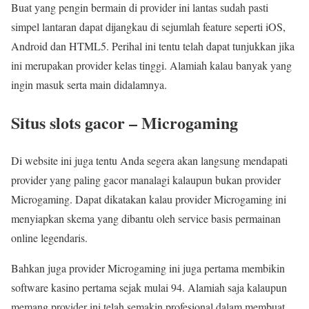
Buat yang pengin bermain di provider ini lantas sudah pasti
simpel lantaran dapat dijangkau di sejumlah feature seperti iOS,
Android dan HTML5. Perihal ini tentu telah dapat tunjukkan jika
ini merupakan provider kelas tinggi. Alamiah kalau banyak yang
ingin masuk serta main didalamnya.
Situs slots gacor – Microgaming
Di website ini juga tentu Anda segera akan langsung mendapati
provider yang paling gacor manalagi kalaupun bukan provider
Microgaming. Dapat dikatakan kalau provider Microgaming ini
menyiapkan skema yang dibantu oleh service basis permainan
online legendaris.
Bahkan juga provider Microgaming ini juga pertama membikin
software kasino pertama sejak mulai 94. Alamiah saja kalaupun
memang provider ini telah semakin profesional dalam membuat