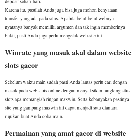
deposit sehari-hari.
Karena itu, pastilah Anda juga bisa juga mohon kenyataan
transfer yang ada pada situs. Apabila betul-betul webnya
nyatanya banyak memiliki argumen dan tak ingin memberinya
bukti, pasti Anda juga perlu mengelak web-site ini.
Winrate yang masuk akal dalam website
slots gacor
Sebelum waktu main sudah pasti Anda lantas perlu cari dengan
masuk pada web slots online dengan menyaksikan rangking situs
slots apa memanglah ringan maxwin. Serta kebanyakan pastinya
site yang gampang maxwin ini dapat menjadi satu diantara
rujukan buat Anda coba main.
Permainan yang amat gacor di website