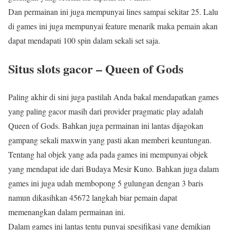
Dan permainan ini juga mempunyai lines sampai sekitar 25. Lalu
di games ini juga mempunyai feature menarik maka pemain akan
dapat mendapati 100 spin dalam sekali set saja.
Situs slots gacor – Queen of Gods
Paling akhir di sini juga pastilah Anda bakal mendapatkan games
yang paling gacor masih dari provider pragmatic play adalah
Queen of Gods. Bahkan juga permainan ini lantas dijagokan
gampang sekali maxwin yang pasti akan memberi keuntungan.
Tentang hal objek yang ada pada games ini mempunyai objek
yang mendapat ide dari Budaya Mesir Kuno. Bahkan juga dalam
games ini juga udah membopong 5 gulungan dengan 3 baris
namun dikasihkan 45672 langkah biar pemain dapat
memenangkan dalam permainan ini.
Dalam games ini lantas tentu punyai spesifikasi yang demikian