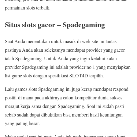
permainan slots terbaik.
Situs slots gacor – Spadegaming
Saat Anda menentukan untuk masuk di web-site ini lantas
pastinya Anda akan selekasnya mendapat provider yang gacor
ialah Spadegaming. Untuk Anda yang ingin ketahui kalau
provider Spadegaming ini adalah provider no 1 yang menyiapkan
list game slots dengan spesifikasi SLOT4D terpilih.
Lalu games slots Spadegaming ini juga kerap mendapat respond
positif di mana pada akhirnya calon kompetitior dunia sukses
merajut kerja-sama dengan Spadegaming. Soal ini sudah pasti
sebab sudah dapat dibuktikan bisa memberi hasil keuntungan
yang paling besar.
Maka mulai saat ini pasti Anda tak perlu berasa ragu-ragu buat