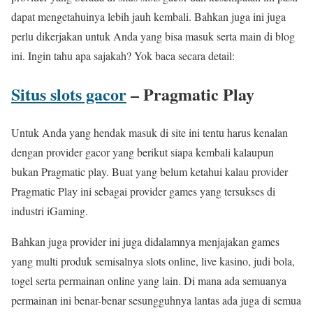
dapat mengetahuinya lebih jauh kembali. Bahkan juga ini juga
perlu dikerjakan untuk Anda yang bisa masuk serta main di blog
ini. Ingin tahu apa sajakah? Yok baca secara detail:
Situs slots gacor
– Pragmatic Play
Untuk Anda yang hendak masuk di site ini tentu harus kenalan
dengan provider gacor yang berikut siapa kembali kalaupun
bukan Pragmatic play. Buat yang belum ketahui kalau provider
Pragmatic Play ini sebagai provider games yang tersukses di
industri iGaming.
Bahkan juga provider ini juga didalamnya menjajakan games
yang multi produk semisalnya slots online, live kasino, judi bola,
togel serta permainan online yang lain. Di mana ada semuanya
permainan ini benar-benar sesungguhnya lantas ada juga di semua