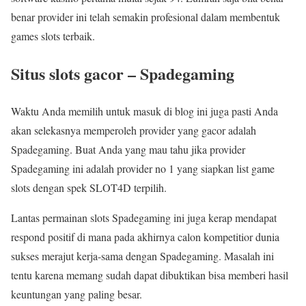
benar provider ini telah semakin profesional dalam membentuk
games slots terbaik.
Situs slots gacor – Spadegaming
Waktu Anda memilih untuk masuk di blog ini juga pasti Anda
akan selekasnya memperoleh provider yang gacor adalah
Spadegaming. Buat Anda yang mau tahu jika provider
Spadegaming ini adalah provider no 1 yang siapkan list game
slots dengan spek SLOT4D terpilih.
Lantas permainan slots Spadegaming ini juga kerap mendapat
respond positif di mana pada akhirnya calon kompetitior dunia
sukses merajut kerja-sama dengan Spadegaming. Masalah ini
tentu karena memang sudah dapat dibuktikan bisa memberi hasil
keuntungan yang paling besar.