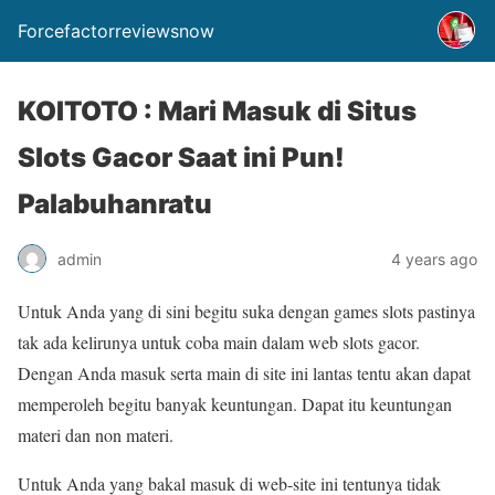
Forcefactorreviewsnow
KOITOTO : Mari Masuk di Situs
Slots Gacor Saat ini Pun!
Palabuhanratu
admin
4 years ago
Untuk Anda yang di sini begitu suka dengan games slots pastinya
tak ada kelirunya untuk coba main dalam web slots gacor.
Dengan Anda masuk serta main di site ini lantas tentu akan dapat
memperoleh begitu banyak keuntungan. Dapat itu keuntungan
materi dan non materi.
Untuk Anda yang bakal masuk di web-site ini tentunya tidak