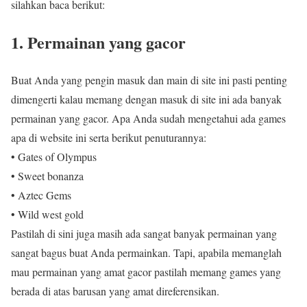
silahkan baca berikut:
1. Permainan yang gacor
Buat Anda yang pengin masuk dan main di site ini pasti penting
dimengerti kalau memang dengan masuk di site ini ada banyak
permainan yang gacor. Apa Anda sudah mengetahui ada games
apa di website ini serta berikut penuturannya:
• Gates of Olympus
• Sweet bonanza
• Aztec Gems
• Wild west gold
Pastilah di sini juga masih ada sangat banyak permainan yang
sangat bagus buat Anda permainkan. Tapi, apabila memanglah
mau permainan yang amat gacor pastilah memang games yang
berada di atas barusan yang amat direferensikan.