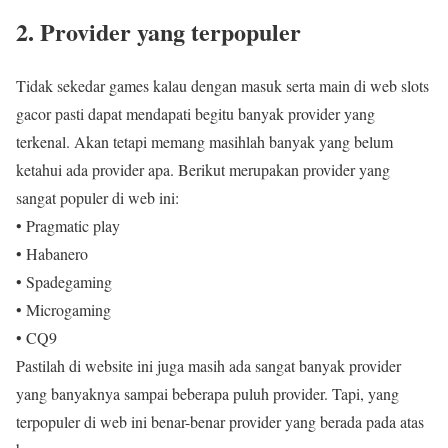
2. Provider yang terpopuler
Tidak sekedar games kalau dengan masuk serta main di web slots
gacor pasti dapat mendapati begitu banyak provider yang
terkenal. Akan tetapi memang masihlah banyak yang belum
ketahui ada provider apa. Berikut merupakan provider yang
sangat populer di web ini:
• Pragmatic play
• Habanero
• Spadegaming
• Microgaming
• CQ9
Pastilah di website ini juga masih ada sangat banyak provider
yang banyaknya sampai beberapa puluh provider. Tapi, yang
terpopuler di web ini benar-benar provider yang berada pada atas