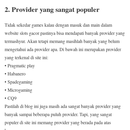
2. Provider yang sangat populer
Tidak sekedar games kalau dengan masuk dan main dalam
website slots gacor pastinya bisa mendapati banyak provider yang
termashyur. Akan tetapi memang masihlah banyak yang belum
mengetahui ada provider apa. Di bawah ini merupakan provider
yang terkenal di site ini:
• Pragmatic play
• Habanero
• Spadegaming
• Microgaming
• CQ9
Pastilah di blog ini juga masih ada sangat banyak provider yang
banyak sampai beberapa puluh provider. Tapi, yang sangat
populer di site ini memang provider yang berada pada atas