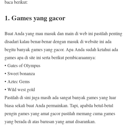
baca berikut:
1. Games yang gacor
Buat Anda yang mau masuk dan main di web ini pastilah penting
disadari kalau benar-benar dengan masuk di website ini ada
begitu banyak games yang gacor. Apa Anda sudah ketahui ada
games apa di site ini serta berikut pembicaraannya:
• Gates of Olympus
• Sweet bonanza
• Aztec Gems
• Wild west gold
Pastilah di sini juga masih ada sangat banyak games yang luar
biasa sekali buat Anda permainkan. Tapi, apabila betul-betul
pengin games yang amat gacor pastilah memang cuma games
yang berada di atas barusan yang amat disarankan.