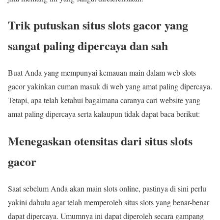
Trik putuskan situs slots gacor yang
sangat paling dipercaya dan sah
Buat Anda yang mempunyai kemauan main dalam web slots
gacor yakinkan cuman masuk di web yang amat paling dipercaya.
Tetapi, apa telah ketahui bagaimana caranya cari website yang
amat paling dipercaya serta kalaupun tidak dapat baca berikut:
Menegaskan otensitas dari situs slots
gacor
Saat sebelum Anda akan main slots online, pastinya di sini perlu
yakini dahulu agar telah memperoleh situs slots yang benar-benar
dapat dipercaya. Umumnya ini dapat diperoleh secara gampang