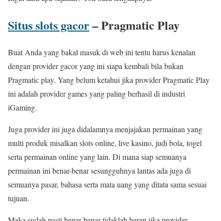
Situs slots gacor
– Pragmatic Play
Buat Anda yang bakal masuk di web ini tentu harus kenalan
dengan provider gacor yang ini siapa kembali bila bukan
Pragmatic play. Yang belum ketahui jika provider Pragmatic Play
ini adalah provider games yang paling berhasil di industri
iGaming.
Juga provider ini juga didalamnya menjajakan permainan yang
multi produk misalkan slots online, live kasino, judi bola, togel
serta permainan online yang lain. Di mana siap semuanya
permainan ini benar-benar sesungguhnya lantas ada juga di
semuanya pasar, bahasa serta mata uang yang ditata sama sesuai
tujuan.
Maka sudah pasti benar-benar tidaklah heran jika provider