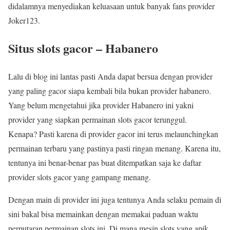
didalamnya menyediakan keluasaan untuk banyak fans provider
Joker123.
Situs slots gacor – Habanero
Lalu di blog ini lantas pasti Anda dapat bersua dengan provider
yang paling gacor siapa kembali bila bukan provider habanero.
Yang belum mengetahui jika provider Habanero ini yakni
provider yang siapkan permainan slots gacor terunggul.
Kenapa? Pasti karena di provider gacor ini terus melaunchingkan
permainan terbaru yang pastinya pasti ringan menang. Karena itu,
tentunya ini benar-benar pas buat ditempatkan saja ke daftar
provider slots gacor yang gampang menang.
Dengan main di provider ini juga tentunya Anda selaku pemain di
sini bakal bisa memainkan dengan memakai paduan waktu
perputaran permainan slots ini. Di mana mesin slots yang apik