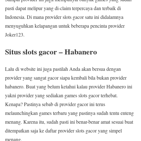
pasti dapat melipur yang di-claim terpercaya dan terbaik di
Indonesia. Di mana provider slots gacor satu ini didalamnya
menyuguhkan kelapangan untuk beberapa pencinta provider
Joker123.
Situs slots gacor – Habanero
Lalu di website ini juga pastilah Anda akan bersua dengan
provider yang sangat gacor siapa kembali bila bukan provider
habanero. Buat yang belum ketahui kalau provider Habanero ini
yakni provider yang sediakan games slots gacor terhebat.
Kenapa? Pastinya sebab di provider gacor ini terus
melaunchingkan games terbaru yang pastinya sudah tentu enteng
menang. Karena itu, sudah pasti ini benar-benar amat sesuai buat
ditempatkan saja ke daftar provider slots gacor yang simpel
menang.