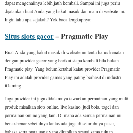
dapat mengenalinya lebih jauh kembali. Sampai ini juga perlu
dijalankan buat Anda yang bakal masuk dan main di website ini.
Ingin tahu apa sajakah? Yok baca lengkapnya:
Situs slots gacor
– Pragmatic Play
Buat Anda yang bakal masuk di website ini tentu harus kenalan
dengan provider gacor yang berikut siapa kembali bila bukan
Pragmatic play. Yang belum ketahui kalau provider Pragmatic
Play ini adalah provider games yang paling berhasil di industri
iGaming.
Juga provider ini juga didalamnya tawarkan permainan yang multi
produk misalkan slots online, live kasino, judi bola, togel dan
permainan online yang lain. Di mana ada semua permainan ini
benar-benar sebetulnya lantas ada juga di seluruhnya pasar,
bahasa serta mata uang yang dirapikan sesuai sama tujuan.