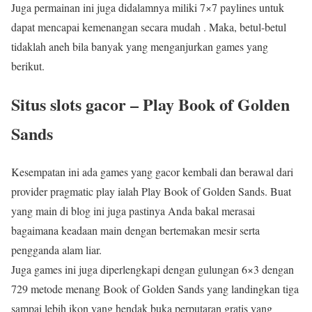
Juga permainan ini juga didalamnya miliki 7×7 paylines untuk
dapat mencapai kemenangan secara mudah . Maka, betul-betul
tidaklah aneh bila banyak yang menganjurkan games yang
berikut.
Situs slots gacor – Play Book of Golden
Sands
Kesempatan ini ada games yang gacor kembali dan berawal dari
provider pragmatic play ialah Play Book of Golden Sands. Buat
yang main di blog ini juga pastinya Anda bakal merasai
bagaimana keadaan main dengan bertemakan mesir serta
pengganda alam liar.
Juga games ini juga diperlengkapi dengan gulungan 6×3 dengan
729 metode menang Book of Golden Sands yang landingkan tiga
sampai lebih ikon yang hendak buka perputaran gratis yang