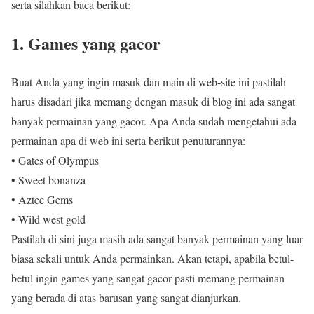
serta silahkan baca berikut:
1. Games yang gacor
Buat Anda yang ingin masuk dan main di web-site ini pastilah
harus disadari jika memang dengan masuk di blog ini ada sangat
banyak permainan yang gacor. Apa Anda sudah mengetahui ada
permainan apa di web ini serta berikut penuturannya:
• Gates of Olympus
• Sweet bonanza
• Aztec Gems
• Wild west gold
Pastilah di sini juga masih ada sangat banyak permainan yang luar
biasa sekali untuk Anda permainkan. Akan tetapi, apabila betul-
betul ingin games yang sangat gacor pasti memang permainan
yang berada di atas barusan yang sangat dianjurkan.