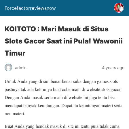
Forcefactorreviewsnow
KOITOTO : Mari Masuk di Situs
Slots Gacor Saat ini Pula! Wawonii
Timur
admin
4 years ago
Untuk Anda yang di sini benar-benar suka dengan games slots
pastinya tak ada kelirunya buat coba main di website slots gacor.
Dengan Anda masuk serta main di website ini juga tentu bisa
mendapat banyak keuntungan. Dapat itu keuntungan materi serta
non materi.
Buat Anda yang hendak masuk di site ini tentu pula tidak cuma