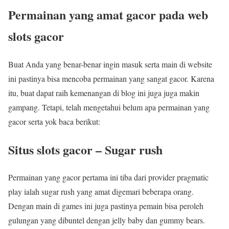
Permainan yang amat gacor pada web
slots gacor
Buat Anda yang benar-benar ingin masuk serta main di website
ini pastinya bisa mencoba permainan yang sangat gacor. Karena
itu, buat dapat raih kemenangan di blog ini juga juga makin
gampang. Tetapi, telah mengetahui belum apa permainan yang
gacor serta yok baca berikut:
Situs slots gacor – Sugar rush
Permainan yang gacor pertama ini tiba dari provider pragmatic
play ialah sugar rush yang amat digemari beberapa orang.
Dengan main di games ini juga pastinya pemain bisa peroleh
gulungan yang dibuntel dengan jelly baby dan gummy bears.