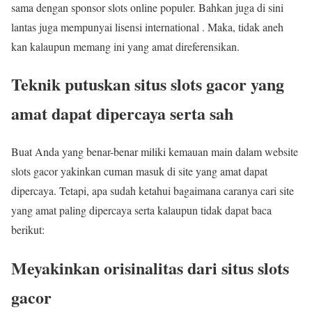
sama dengan sponsor slots online populer. Bahkan juga di sini
lantas juga mempunyai lisensi international . Maka, tidak aneh
kan kalaupun memang ini yang amat direferensikan.
Teknik putuskan situs slots gacor yang
amat dapat dipercaya serta sah
Buat Anda yang benar-benar miliki kemauan main dalam website
slots gacor yakinkan cuman masuk di site yang amat dapat
dipercaya. Tetapi, apa sudah ketahui bagaimana caranya cari site
yang amat paling dipercaya serta kalaupun tidak dapat baca
berikut:
Meyakinkan orisinalitas dari situs slots
gacor