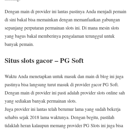
Dengan main di provider ini lantas pastinya Anda menjadi pemain
di sini bakal bisa memainkan dengan memanfaatkan gabungan
sepanjang perputaran permainan slots ini. Di mana mesin slots
yang bagus bakal memberinya pengalaman terunggul untuk
banyak pemain.
Situs slots gacor – PG Soft
Waktu Anda menetapkan untuk masuk dan main di blog ini juga
pastinya bisa langsung turut masuk di provider gacor PG Soft.
Dengan main di provider ini pasti adalah provider slots online sah
yang sediakan banyak permainan slots.
Juga provider ini lantas telah berumur lama yang sudah bekerja
sehabis sejak 2018 lama waktunya. Dengan begitu, pastilah
tidaklah heran kalaupun memang provider PG Slots ini juga bisa