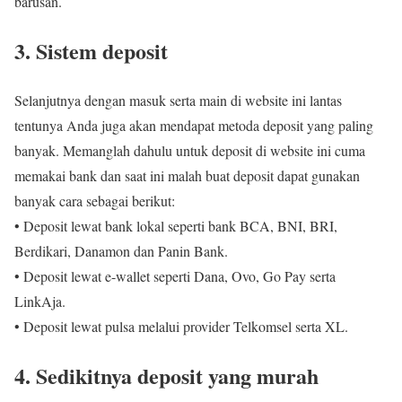
barusan.
3. Sistem deposit
Selanjutnya dengan masuk serta main di website ini lantas
tentunya Anda juga akan mendapat metoda deposit yang paling
banyak. Memanglah dahulu untuk deposit di website ini cuma
memakai bank dan saat ini malah buat deposit dapat gunakan
banyak cara sebagai berikut:
• Deposit lewat bank lokal seperti bank BCA, BNI, BRI,
Berdikari, Danamon dan Panin Bank.
• Deposit lewat e-wallet seperti Dana, Ovo, Go Pay serta
LinkAja.
• Deposit lewat pulsa melalui provider Telkomsel serta XL.
4. Sedikitnya deposit yang murah