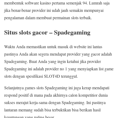
membentuk software kasino pertama semenjak 94. Lumrah saja
jika benar-benar provider ini udah jauh semakin mempunyai
pengalaman dalam membuat permainan slots terbaik.
Situs slots gacor – Spadegaming
Waktu Anda memastikan untuk masuk di website ini lantas
pastinya Anda akan segera mendapat provider yang gacor adalah
Spadegaming. Buat Anda yang ingin ketahui jika provider
Spadegaming ini adalah provider no 1 yang menyiapkan list game
slots dengan spesifikasi SLOT4D terunggul.
Selanjutnya games slots Spadegaming ini juga kerap mendapati
respond positif di mana pada akhirnya calon kompetitior dunia
sukses merajut kerja-sama dengan Spadegaming. Ini pastinya
lantaran memang sudah bisa terbuktikan bisa berikan hasil
keuntungan yang paling besar.