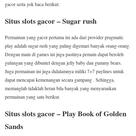
gacor serta yok baca berikut:
Situs slots gacor – Sugar rush
Permainan yang gacor pertama ini ada dari provider pragmatic
play adalah sugar rush yang paling digemari banyak orang-orang.
Dengan main di games ini juga pastinya pemain dapat beroleh
gulungan yang dibuntel dengan jelly baby dan gummy bears.
Juga permainan ini juga didalamnya miliki 7×7 paylines untuk
dapat mencapai kemenangan secara gampang . Sehingga,
memanglah tidaklah heran bila banyak yang menyarankan
permainan yang satu berikut.
Situs slots gacor – Play Book of Golden
Sands