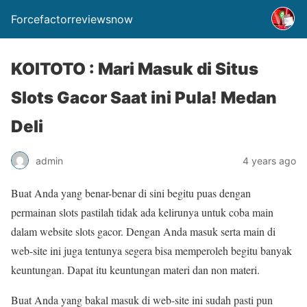
Forcefactorreviewsnow
KOITOTO : Mari Masuk di Situs
Slots Gacor Saat ini Pula! Medan
Deli
admin
4 years ago
Buat Anda yang benar-benar di sini begitu puas dengan
permainan slots pastilah tidak ada kelirunya untuk coba main
dalam website slots gacor. Dengan Anda masuk serta main di
web-site ini juga tentunya segera bisa memperoleh begitu banyak
keuntungan. Dapat itu keuntungan materi dan non materi.
Buat Anda yang bakal masuk di web-site ini sudah pasti pun