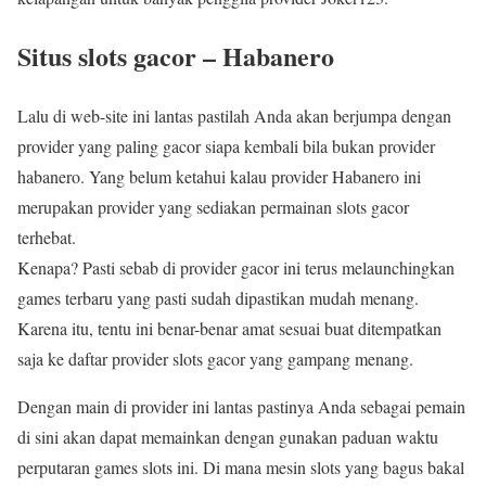
Situs slots gacor – Habanero
Lalu di web-site ini lantas pastilah Anda akan berjumpa dengan
provider yang paling gacor siapa kembali bila bukan provider
habanero. Yang belum ketahui kalau provider Habanero ini
merupakan provider yang sediakan permainan slots gacor
terhebat.
Kenapa? Pasti sebab di provider gacor ini terus melaunchingkan
games terbaru yang pasti sudah dipastikan mudah menang.
Karena itu, tentu ini benar-benar amat sesuai buat ditempatkan
saja ke daftar provider slots gacor yang gampang menang.
Dengan main di provider ini lantas pastinya Anda sebagai pemain
di sini akan dapat memainkan dengan gunakan paduan waktu
perputaran games slots ini. Di mana mesin slots yang bagus bakal