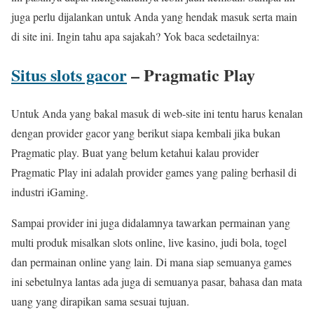
juga perlu dijalankan untuk Anda yang hendak masuk serta main
di site ini. Ingin tahu apa sajakah? Yok baca sedetailnya:
Situs slots gacor
– Pragmatic Play
Untuk Anda yang bakal masuk di web-site ini tentu harus kenalan
dengan provider gacor yang berikut siapa kembali jika bukan
Pragmatic play. Buat yang belum ketahui kalau provider
Pragmatic Play ini adalah provider games yang paling berhasil di
industri iGaming.
Sampai provider ini juga didalamnya tawarkan permainan yang
multi produk misalkan slots online, live kasino, judi bola, togel
dan permainan online yang lain. Di mana siap semuanya games
ini sebetulnya lantas ada juga di semuanya pasar, bahasa dan mata
uang yang dirapikan sama sesuai tujuan.