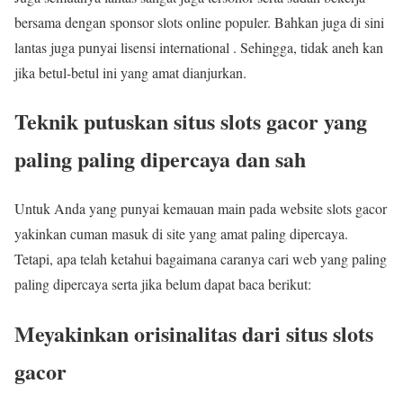
bersama dengan sponsor slots online populer. Bahkan juga di sini
lantas juga punyai lisensi international . Sehingga, tidak aneh kan
jika betul-betul ini yang amat dianjurkan.
Teknik putuskan situs slots gacor yang
paling paling dipercaya dan sah
Untuk Anda yang punyai kemauan main pada website slots gacor
yakinkan cuman masuk di site yang amat paling dipercaya.
Tetapi, apa telah ketahui bagaimana caranya cari web yang paling
paling dipercaya serta jika belum dapat baca berikut:
Meyakinkan orisinalitas dari situs slots
gacor