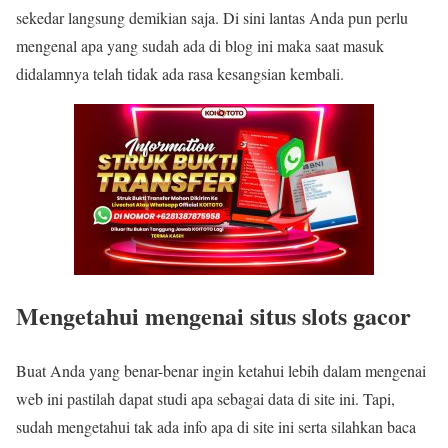
sekedar langsung demikian saja. Di sini lantas Anda pun perlu
mengenal apa yang sudah ada di blog ini maka saat masuk
didalamnya telah tidak ada rasa kesangsian kembali.
Mengetahui mengenai situs slots gacor
Buat Anda yang benar-benar ingin ketahui lebih dalam mengenai
web ini pastilah dapat studi apa sebagai data di site ini. Tapi,
sudah mengetahui tak ada info apa di site ini serta silahkan baca