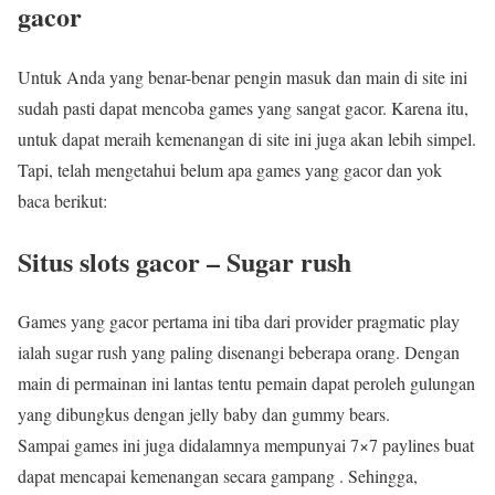
gacor
Untuk Anda yang benar-benar pengin masuk dan main di site ini
sudah pasti dapat mencoba games yang sangat gacor. Karena itu,
untuk dapat meraih kemenangan di site ini juga akan lebih simpel.
Tapi, telah mengetahui belum apa games yang gacor dan yok
baca berikut:
Situs slots gacor – Sugar rush
Games yang gacor pertama ini tiba dari provider pragmatic play
ialah sugar rush yang paling disenangi beberapa orang. Dengan
main di permainan ini lantas tentu pemain dapat peroleh gulungan
yang dibungkus dengan jelly baby dan gummy bears.
Sampai games ini juga didalamnya mempunyai 7×7 paylines buat
dapat mencapai kemenangan secara gampang . Sehingga,