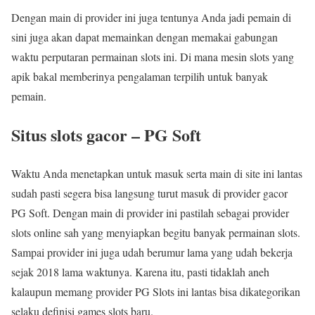
Dengan main di provider ini juga tentunya Anda jadi pemain di
sini juga akan dapat memainkan dengan memakai gabungan
waktu perputaran permainan slots ini. Di mana mesin slots yang
apik bakal memberinya pengalaman terpilih untuk banyak
pemain.
Situs slots gacor – PG Soft
Waktu Anda menetapkan untuk masuk serta main di site ini lantas
sudah pasti segera bisa langsung turut masuk di provider gacor
PG Soft. Dengan main di provider ini pastilah sebagai provider
slots online sah yang menyiapkan begitu banyak permainan slots.
Sampai provider ini juga udah berumur lama yang udah bekerja
sejak 2018 lama waktunya. Karena itu, pasti tidaklah aneh
kalaupun memang provider PG Slots ini lantas bisa dikategorikan
selaku definisi games slots baru.