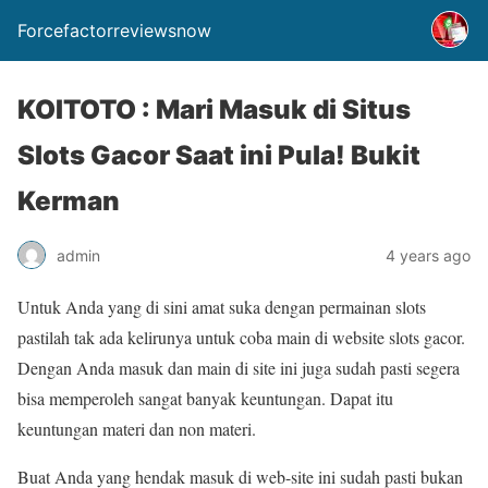
Forcefactorreviewsnow
KOITOTO : Mari Masuk di Situs
Slots Gacor Saat ini Pula! Bukit
Kerman
admin
4 years ago
Untuk Anda yang di sini amat suka dengan permainan slots
pastilah tak ada kelirunya untuk coba main di website slots gacor.
Dengan Anda masuk dan main di site ini juga sudah pasti segera
bisa memperoleh sangat banyak keuntungan. Dapat itu
keuntungan materi dan non materi.
Buat Anda yang hendak masuk di web-site ini sudah pasti bukan