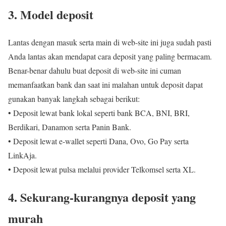
3. Model deposit
Lantas dengan masuk serta main di web-site ini juga sudah pasti
Anda lantas akan mendapat cara deposit yang paling bermacam.
Benar-benar dahulu buat deposit di web-site ini cuman
memanfaatkan bank dan saat ini malahan untuk deposit dapat
gunakan banyak langkah sebagai berikut:
• Deposit lewat bank lokal seperti bank BCA, BNI, BRI,
Berdikari, Danamon serta Panin Bank.
• Deposit lewat e-wallet seperti Dana, Ovo, Go Pay serta
LinkAja.
• Deposit lewat pulsa melalui provider Telkomsel serta XL.
4. Sekurang-kurangnya deposit yang
murah