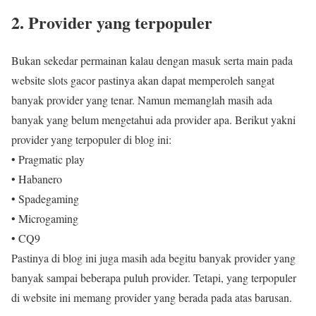
2. Provider yang terpopuler
Bukan sekedar permainan kalau dengan masuk serta main pada
website slots gacor pastinya akan dapat memperoleh sangat
banyak provider yang tenar. Namun memanglah masih ada
banyak yang belum mengetahui ada provider apa. Berikut yakni
provider yang terpopuler di blog ini:
• Pragmatic play
• Habanero
• Spadegaming
• Microgaming
• CQ9
Pastinya di blog ini juga masih ada begitu banyak provider yang
banyak sampai beberapa puluh provider. Tetapi, yang terpopuler
di website ini memang provider yang berada pada atas barusan.