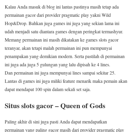
Kalau Anda masuk di blog ini lantas pastinya masih tetap ada
permainan gacor dari provider pragmatic play yakni Wild
Hop&Drop. Bahkan juga games ini juga yang sekian lama ini
udah menjadi satu diantara games dengan peringkat termashyur.
Memang permainan ini masih dikatakan ke games slots gacor
teranyar, akan tetapi malah permainan ini pun mempunyai
penampakan yang demikian modern. Serta pastilah di permainan
ini juga ada juga 5 gulungan yang lalu dipisah ke 4 lines.
Dan permainan ini juga mempunyai lines sampai sekitar 25.
Lantas di games ini juga miliki feature menarik maka pemain akan
dapat mendapat 100 spin dalam sekali set saja.
Situs slots gacor – Queen of Gods
Paling akhir di sini juga pasti Anda dapat mendapatkan
permainan yang paling gacor masih dari provider pragmatic play