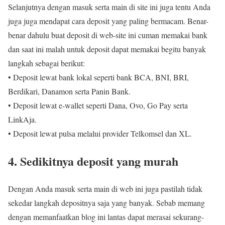
Selanjutnya dengan masuk serta main di site ini juga tentu Anda
juga juga mendapat cara deposit yang paling bermacam. Benar-
benar dahulu buat deposit di web-site ini cuman memakai bank
dan saat ini malah untuk deposit dapat memakai begitu banyak
langkah sebagai berikut:
• Deposit lewat bank lokal seperti bank BCA, BNI, BRI,
Berdikari, Danamon serta Panin Bank.
• Deposit lewat e-wallet seperti Dana, Ovo, Go Pay serta
LinkAja.
• Deposit lewat pulsa melalui provider Telkomsel dan XL.
4. Sedikitnya deposit yang murah
Dengan Anda masuk serta main di web ini juga pastilah tidak
sekedar langkah depositnya saja yang banyak. Sebab memang
dengan memanfaatkan blog ini lantas dapat merasai sekurang-