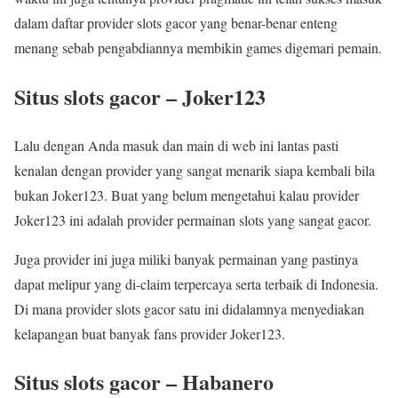
dalam daftar provider slots gacor yang benar-benar enteng
menang sebab pengabdiannya membikin games digemari pemain.
Situs slots gacor – Joker123
Lalu dengan Anda masuk dan main di web ini lantas pasti
kenalan dengan provider yang sangat menarik siapa kembali bila
bukan Joker123. Buat yang belum mengetahui kalau provider
Joker123 ini adalah provider permainan slots yang sangat gacor.
Juga provider ini juga miliki banyak permainan yang pastinya
dapat melipur yang di-claim terpercaya serta terbaik di Indonesia.
Di mana provider slots gacor satu ini didalamnya menyediakan
kelapangan buat banyak fans provider Joker123.
Situs slots gacor – Habanero