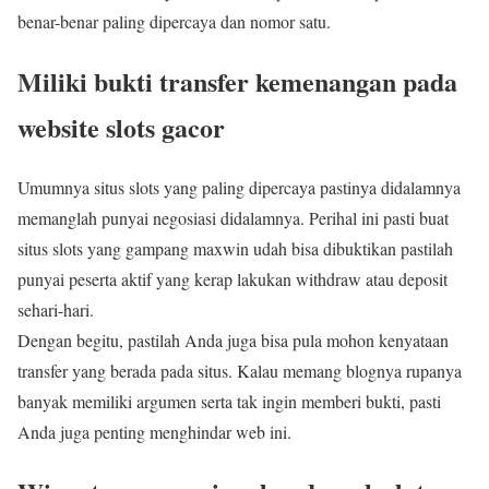
benar-benar paling dipercaya dan nomor satu.
Miliki bukti transfer kemenangan pada
website slots gacor
Umumnya situs slots yang paling dipercaya pastinya didalamnya
memanglah punyai negosiasi didalamnya. Perihal ini pasti buat
situs slots yang gampang maxwin udah bisa dibuktikan pastilah
punyai peserta aktif yang kerap lakukan withdraw atau deposit
sehari-hari.
Dengan begitu, pastilah Anda juga bisa pula mohon kenyataan
transfer yang berada pada situs. Kalau memang blognya rupanya
banyak memiliki argumen serta tak ingin memberi bukti, pasti
Anda juga penting menghindar web ini.