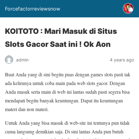
Forcefactorreviewsnow
KOITOTO : Mari Masuk di Situs
Slots Gacor Saat ini ! Ok Aon
admin
4 years ago
Buat Anda yang di sini begitu puas dengan games slots pasti tak
ada kelirunya untuk coba main pada web slots gacor. Dengan
Anda masuk serta main di web ini lantas sudah pasti segera bisa
mendapati begitu banyak keuntungan. Dapat itu keuntungan
materi dan non materi.
Untuk Anda yang bisa masuk di web-site ini tentunya pun tidak
cuma langsung demikian saja. Di sini lantas Anda pun butuh