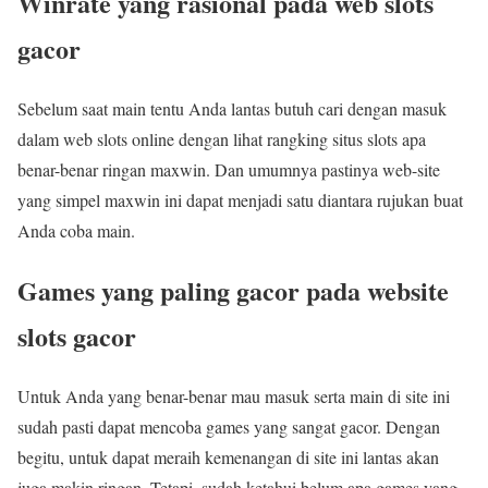
Winrate yang rasional pada web slots
gacor
Sebelum saat main tentu Anda lantas butuh cari dengan masuk
dalam web slots online dengan lihat rangking situs slots apa
benar-benar ringan maxwin. Dan umumnya pastinya web-site
yang simpel maxwin ini dapat menjadi satu diantara rujukan buat
Anda coba main.
Games yang paling gacor pada website
slots gacor
Untuk Anda yang benar-benar mau masuk serta main di site ini
sudah pasti dapat mencoba games yang sangat gacor. Dengan
begitu, untuk dapat meraih kemenangan di site ini lantas akan
juga makin ringan. Tetapi, sudah ketahui belum apa games yang