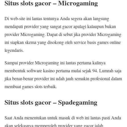
Situs slots gacor – Microgaming
Di web-site ini lantas tentunya Anda segera akan langsung
mendapati provider yang sangat gacor apalagi kalaupun bukan
provider Microgaming. Dapat di sebut jika provider Microgaming
ini siapkan skema yang disokong oleh service basis games online
legendaris.
Sampai provider Microgaming ini lantas pertama kalinya
membentuk software kasino pertama mulai sejak 94. Lumrah saja
jika benar-benar provider ini udah jauh semakin profesional dalam
membuat games slots terbaik.
Situs slots gacor – Spadegaming
Saat Anda menentukan untuk masuk di web ini lantas pasti Anda
akan selekasnya memperoleh provider yang gacor ialah