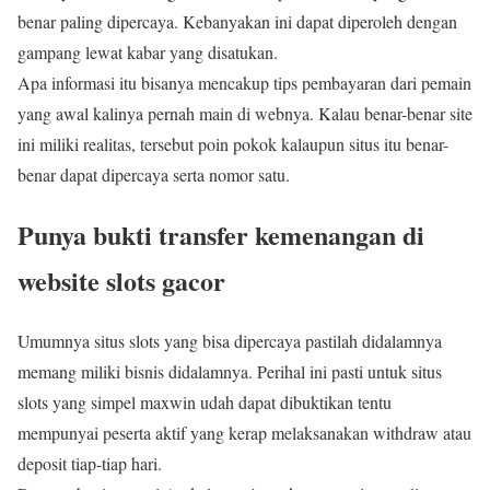
benar paling dipercaya. Kebanyakan ini dapat diperoleh dengan
gampang lewat kabar yang disatukan.
Apa informasi itu bisanya mencakup tips pembayaran dari pemain
yang awal kalinya pernah main di webnya. Kalau benar-benar site
ini miliki realitas, tersebut poin pokok kalaupun situs itu benar-
benar dapat dipercaya serta nomor satu.
Punya bukti transfer kemenangan di
website slots gacor
Umumnya situs slots yang bisa dipercaya pastilah didalamnya
memang miliki bisnis didalamnya. Perihal ini pasti untuk situs
slots yang simpel maxwin udah dapat dibuktikan tentu
mempunyai peserta aktif yang kerap melaksanakan withdraw atau
deposit tiap-tiap hari.