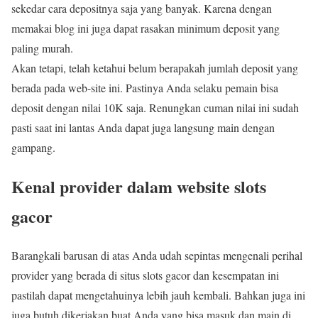
sekedar cara depositnya saja yang banyak. Karena dengan
memakai blog ini juga dapat rasakan minimum deposit yang
paling murah.
Akan tetapi, telah ketahui belum berapakah jumlah deposit yang
berada pada web-site ini. Pastinya Anda selaku pemain bisa
deposit dengan nilai 10K saja. Renungkan cuman nilai ini sudah
pasti saat ini lantas Anda dapat juga langsung main dengan
gampang.
Kenal provider dalam website slots
gacor
Barangkali barusan di atas Anda udah sepintas mengenali perihal
provider yang berada di situs slots gacor dan kesempatan ini
pastilah dapat mengetahuinya lebih jauh kembali. Bahkan juga ini
juga butuh dikerjakan buat Anda yang bisa masuk dan main di