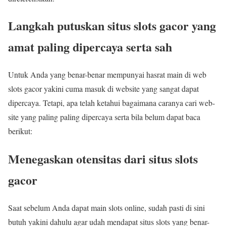
Langkah putuskan situs slots gacor yang
amat paling dipercaya serta sah
Untuk Anda yang benar-benar mempunyai hasrat main di web
slots gacor yakini cuma masuk di website yang sangat dapat
dipercaya. Tetapi, apa telah ketahui bagaimana caranya cari web-
site yang paling paling dipercaya serta bila belum dapat baca
berikut:
Menegaskan otensitas dari situs slots
gacor
Saat sebelum Anda dapat main slots online, sudah pasti di sini
butuh yakini dahulu agar udah mendapat situs slots yang benar-