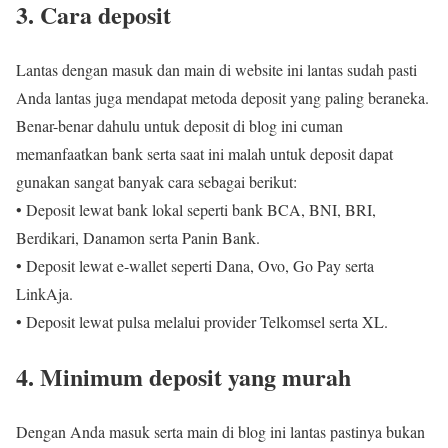
3. Cara deposit
Lantas dengan masuk dan main di website ini lantas sudah pasti
Anda lantas juga mendapat metoda deposit yang paling beraneka.
Benar-benar dahulu untuk deposit di blog ini cuman
memanfaatkan bank serta saat ini malah untuk deposit dapat
gunakan sangat banyak cara sebagai berikut:
• Deposit lewat bank lokal seperti bank BCA, BNI, BRI,
Berdikari, Danamon serta Panin Bank.
• Deposit lewat e-wallet seperti Dana, Ovo, Go Pay serta
LinkAja.
• Deposit lewat pulsa melalui provider Telkomsel serta XL.
4. Minimum deposit yang murah
Dengan Anda masuk serta main di blog ini lantas pastinya bukan