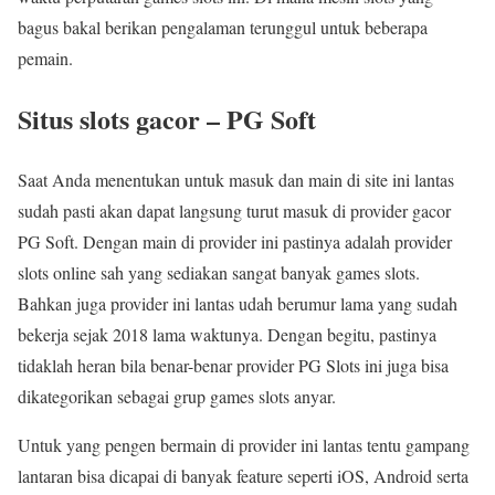
bagus bakal berikan pengalaman terunggul untuk beberapa
pemain.
Situs slots gacor – PG Soft
Saat Anda menentukan untuk masuk dan main di site ini lantas
sudah pasti akan dapat langsung turut masuk di provider gacor
PG Soft. Dengan main di provider ini pastinya adalah provider
slots online sah yang sediakan sangat banyak games slots.
Bahkan juga provider ini lantas udah berumur lama yang sudah
bekerja sejak 2018 lama waktunya. Dengan begitu, pastinya
tidaklah heran bila benar-benar provider PG Slots ini juga bisa
dikategorikan sebagai grup games slots anyar.
Untuk yang pengen bermain di provider ini lantas tentu gampang
lantaran bisa dicapai di banyak feature seperti iOS, Android serta