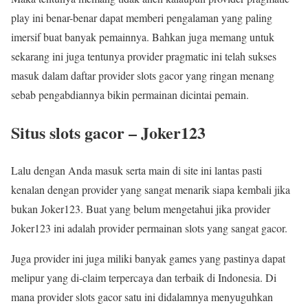
play ini benar-benar dapat memberi pengalaman yang paling
imersif buat banyak pemainnya. Bahkan juga memang untuk
sekarang ini juga tentunya provider pragmatic ini telah sukses
masuk dalam daftar provider slots gacor yang ringan menang
sebab pengabdiannya bikin permainan dicintai pemain.
Situs slots gacor – Joker123
Lalu dengan Anda masuk serta main di site ini lantas pasti
kenalan dengan provider yang sangat menarik siapa kembali jika
bukan Joker123. Buat yang belum mengetahui jika provider
Joker123 ini adalah provider permainan slots yang sangat gacor.
Juga provider ini juga miliki banyak games yang pastinya dapat
melipur yang di-claim terpercaya dan terbaik di Indonesia. Di
mana provider slots gacor satu ini didalamnya menyuguhkan