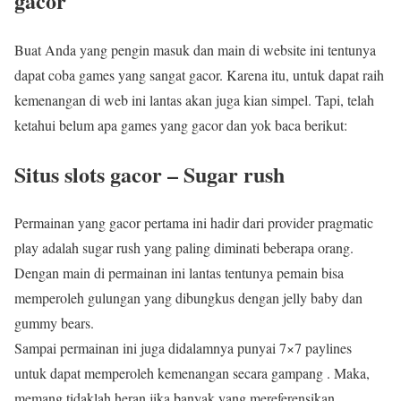
gacor
Buat Anda yang pengin masuk dan main di website ini tentunya
dapat coba games yang sangat gacor. Karena itu, untuk dapat raih
kemenangan di web ini lantas akan juga kian simpel. Tapi, telah
ketahui belum apa games yang gacor dan yok baca berikut:
Situs slots gacor – Sugar rush
Permainan yang gacor pertama ini hadir dari provider pragmatic
play adalah sugar rush yang paling diminati beberapa orang.
Dengan main di permainan ini lantas tentunya pemain bisa
memperoleh gulungan yang dibungkus dengan jelly baby dan
gummy bears.
Sampai permainan ini juga didalamnya punyai 7×7 paylines
untuk dapat memperoleh kemenangan secara gampang . Maka,
memang tidaklah heran jika banyak yang mereferensikan