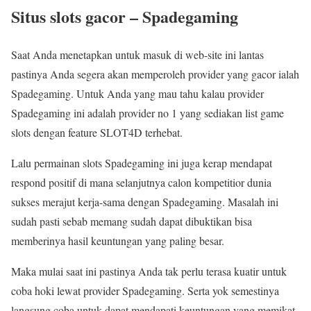
Situs slots gacor – Spadegaming
Saat Anda menetapkan untuk masuk di web-site ini lantas
pastinya Anda segera akan memperoleh provider yang gacor ialah
Spadegaming. Untuk Anda yang mau tahu kalau provider
Spadegaming ini adalah provider no 1 yang sediakan list game
slots dengan feature SLOT4D terhebat.
Lalu permainan slots Spadegaming ini juga kerap mendapat
respond positif di mana selanjutnya calon kompetitior dunia
sukses merajut kerja-sama dengan Spadegaming. Masalah ini
sudah pasti sebab memang sudah dapat dibuktikan bisa
memberinya hasil keuntungan yang paling besar.
Maka mulai saat ini pastinya Anda tak perlu terasa kuatir untuk
coba hoki lewat provider Spadegaming. Serta yok semestinya
langsung coba untuk dapat mendapati keuntungan yang memikat.