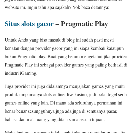
website ini. Ingin tahu apa sajakah? Yok baca detailnya:
Situs slots gacor
– Pragmatic Play
Untuk Anda yang bisa masuk di blog ini sudah pasti mesti
kenalan dengan provider gacor yang ini siapa kembali kalaupun
bukan Pragmatic play. Buat yang belum mengetahui jika provider
Pragmatic Play ini sebagai provider games yang paling berhasil di
industri iGaming.
Juga provider ini juga didalamnya menjajakan games yang multi
produk umpamanya slots online, live kasino, judi bola, togel serta
games online yang lain. Di mana ada seluruhnya permainan ini
benar-benar sesungguhnya juga ada juga di semuanya pasar,
bahasa dan mata uang yang ditata sama sesuai tujuan.
Maka tentunya memang tidak aneh kalaupun provider pragmatic