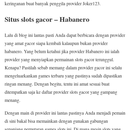
keringanan buat banyak penggila provider Joker123.
Situs slots gacor – Habanero
Lalu di blog ini lantas pasti Anda dapat berbicara dengan provider
yang amat gacor siapa kembali kalaupun bukan provider
habanero. Yang belum ketahui jika provider Habanero ini ialah
provider yang menyiapkan permainan slots gacor terunggul.
Kenapa? Pastilah sebab memang dalam provider gacor ini selalu
mengeluarkankan games terbaru yang pastinya sudah dipastikan
ringan menang. Dengan begitu, tentu ini amat sesuai buat
ditempatkan saja ke daftar provider slots gacor yang gampang
menang.
Dengan main di provider ini lantas pastinya Anda menjadi pemain
di sini bakal bisa memainkan dengan gunakan gabungan
sepanjang perputaran games slots ini. Di mana mesin slots yang