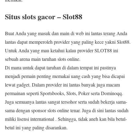
Situs slots gacor – Slot88
Buat Anda yang masuk dan main di web ini lantas terang Anda
lantas dapat memperoleh provider yang paling kece yakni Slot88.
Untuk Anda yang mau ketahui kalau provider SLOT88 ini
sebuah arena main taruhan slots online.
Di mana untuk dapat taruhan di dalam tempat ini pastinya
menjadi pemain penting memakai uang cash yang bisa dicapai
lewat gadget. Dalam provider ini lantas banyak juga macam
permainan seperti Sportsbooks, Slots, Poker serta Dominoqq.
Juga semuanya lantas sangat tersohor serta sudah bekerja sama-
sama dengan sponsor slots online tenar. Juga di sini lantas sudah
miliki lisensi international . Sehingga, tidak aneh kan bila betul-
betul ini yang paling disarankan.