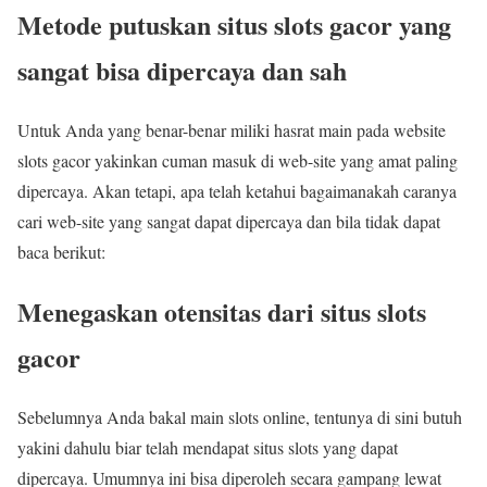
Metode putuskan situs slots gacor yang
sangat bisa dipercaya dan sah
Untuk Anda yang benar-benar miliki hasrat main pada website
slots gacor yakinkan cuman masuk di web-site yang amat paling
dipercaya. Akan tetapi, apa telah ketahui bagaimanakah caranya
cari web-site yang sangat dapat dipercaya dan bila tidak dapat
baca berikut:
Menegaskan otensitas dari situs slots
gacor
Sebelumnya Anda bakal main slots online, tentunya di sini butuh
yakini dahulu biar telah mendapat situs slots yang dapat
dipercaya. Umumnya ini bisa diperoleh secara gampang lewat