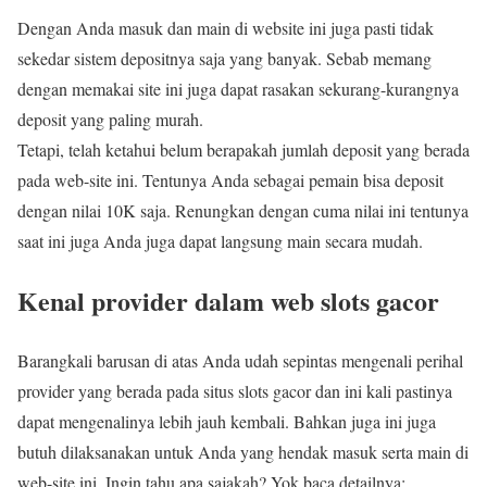
Dengan Anda masuk dan main di website ini juga pasti tidak
sekedar sistem depositnya saja yang banyak. Sebab memang
dengan memakai site ini juga dapat rasakan sekurang-kurangnya
deposit yang paling murah.
Tetapi, telah ketahui belum berapakah jumlah deposit yang berada
pada web-site ini. Tentunya Anda sebagai pemain bisa deposit
dengan nilai 10K saja. Renungkan dengan cuma nilai ini tentunya
saat ini juga Anda juga dapat langsung main secara mudah.
Kenal provider dalam web slots gacor
Barangkali barusan di atas Anda udah sepintas mengenali perihal
provider yang berada pada situs slots gacor dan ini kali pastinya
dapat mengenalinya lebih jauh kembali. Bahkan juga ini juga
butuh dilaksanakan untuk Anda yang hendak masuk serta main di
web-site ini. Ingin tahu apa sajakah? Yok baca detailnya: