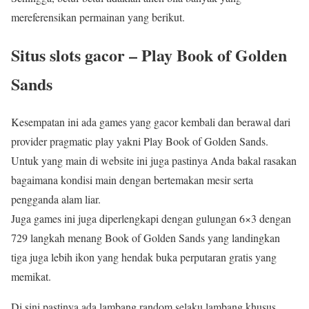
mereferensikan permainan yang berikut.
Situs slots gacor – Play Book of Golden
Sands
Kesempatan ini ada games yang gacor kembali dan berawal dari
provider pragmatic play yakni Play Book of Golden Sands.
Untuk yang main di website ini juga pastinya Anda bakal rasakan
bagaimana kondisi main dengan bertemakan mesir serta
pengganda alam liar.
Juga games ini juga diperlengkapi dengan gulungan 6×3 dengan
729 langkah menang Book of Golden Sands yang landingkan
tiga juga lebih ikon yang hendak buka perputaran gratis yang
memikat.
Di sini pastinya ada lambang random selaku lambang khusus