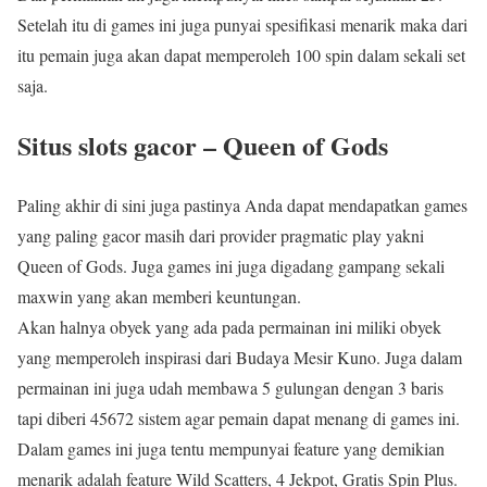
Setelah itu di games ini juga punyai spesifikasi menarik maka dari
itu pemain juga akan dapat memperoleh 100 spin dalam sekali set
saja.
Situs slots gacor – Queen of Gods
Paling akhir di sini juga pastinya Anda dapat mendapatkan games
yang paling gacor masih dari provider pragmatic play yakni
Queen of Gods. Juga games ini juga digadang gampang sekali
maxwin yang akan memberi keuntungan.
Akan halnya obyek yang ada pada permainan ini miliki obyek
yang memperoleh inspirasi dari Budaya Mesir Kuno. Juga dalam
permainan ini juga udah membawa 5 gulungan dengan 3 baris
tapi diberi 45672 sistem agar pemain dapat menang di games ini.
Dalam games ini juga tentu mempunyai feature yang demikian
menarik adalah feature Wild Scatters, 4 Jekpot, Gratis Spin Plus.