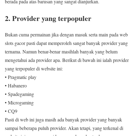
berada pada atas barusan yang sangat dianjurkan.
2. Provider yang terpopuler
Bukan cuma permainan jika dengan masuk serta main pada web
slots gacor pasti dapat memperoleh sangat banyak provider yang
ternama. Namun benar-benar masihlah banyak yang belum
mengetahui ada provider apa. Berikut di bawah ini ialah provider
yang terpopuler di website ini:
• Pragmatic play
• Habanero
• Spadegaming
• Microgaming
• CQ9
Pasti di web ini juga masih ada banyak provider yang banyak
sampai beberapa puluh provider. Akan tetapi, yang terkenal di