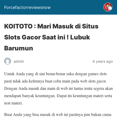
Forcefactorreviewsnow
KOITOTO : Mari Masuk di Situs
Slots Gacor Saat ini ! Lubuk
Barumun
admin
4 years ago
Untuk Anda yang di sini benar-benar suka dengan games slots
pasti tidak ada kelirunya buat coba main pada web slots gacor.
Dengan Anda masuk dan main di web ini lantas tentu segera akan
mendapati banyak keuntungan. Dapat itu keuntungan materi serta
non materi.
Buat Anda yang bisa masuk di web ini pastinya pun bukan cuma