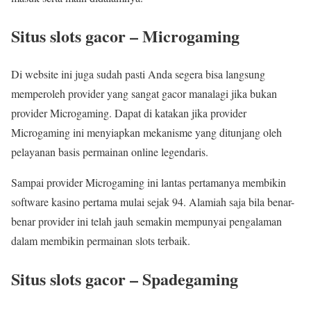
Situs slots gacor – Microgaming
Di website ini juga sudah pasti Anda segera bisa langsung
memperoleh provider yang sangat gacor manalagi jika bukan
provider Microgaming. Dapat di katakan jika provider
Microgaming ini menyiapkan mekanisme yang ditunjang oleh
pelayanan basis permainan online legendaris.
Sampai provider Microgaming ini lantas pertamanya membikin
software kasino pertama mulai sejak 94. Alamiah saja bila benar-
benar provider ini telah jauh semakin mempunyai pengalaman
dalam membikin permainan slots terbaik.
Situs slots gacor – Spadegaming