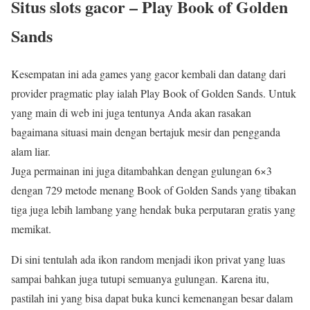
Situs slots gacor – Play Book of Golden
Sands
Kesempatan ini ada games yang gacor kembali dan datang dari
provider pragmatic play ialah Play Book of Golden Sands. Untuk
yang main di web ini juga tentunya Anda akan rasakan
bagaimana situasi main dengan bertajuk mesir dan pengganda
alam liar.
Juga permainan ini juga ditambahkan dengan gulungan 6×3
dengan 729 metode menang Book of Golden Sands yang tibakan
tiga juga lebih lambang yang hendak buka perputaran gratis yang
memikat.
Di sini tentulah ada ikon random menjadi ikon privat yang luas
sampai bahkan juga tutupi semuanya gulungan. Karena itu,
pastilah ini yang bisa dapat buka kunci kemenangan besar dalam