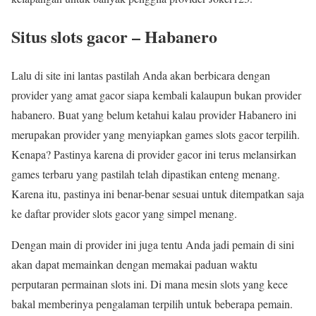
Situs slots gacor – Habanero
Lalu di site ini lantas pastilah Anda akan berbicara dengan
provider yang amat gacor siapa kembali kalaupun bukan provider
habanero. Buat yang belum ketahui kalau provider Habanero ini
merupakan provider yang menyiapkan games slots gacor terpilih.
Kenapa? Pastinya karena di provider gacor ini terus melansirkan
games terbaru yang pastilah telah dipastikan enteng menang.
Karena itu, pastinya ini benar-benar sesuai untuk ditempatkan saja
ke daftar provider slots gacor yang simpel menang.
Dengan main di provider ini juga tentu Anda jadi pemain di sini
akan dapat memainkan dengan memakai paduan waktu
perputaran permainan slots ini. Di mana mesin slots yang kece
bakal memberinya pengalaman terpilih untuk beberapa pemain.