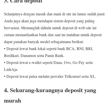
3. Cara deposit
Selanjutnya dengan masuk dan main di site ini lantas sudah pasti
Anda juga akan juga mendapat sistem deposit yang paling
bervariasi. Memanglah dahulu untuk deposit di web-site ini
cuman memanfaatkan bank dan saat ini malahan untuk deposit
dapat gunakan banyak model sebagaimana berikut:
• Deposit lewat bank lokal seperti bank BCA, BNI, BRI,
Berdikari, Danamon serta Panin Bank.
• Deposit lewat e-wallet seperti Dana, Ovo, Go Pay serta
LinkAja.
• Deposit lewat pulsa melalui provider Telkomsel serta XL.
4. Sekurang-kurangnya deposit yang
murah