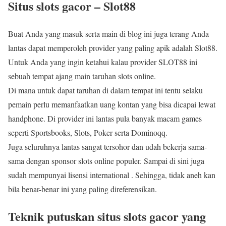
Situs slots gacor – Slot88
Buat Anda yang masuk serta main di blog ini juga terang Anda
lantas dapat memperoleh provider yang paling apik adalah Slot88.
Untuk Anda yang ingin ketahui kalau provider SLOT88 ini
sebuah tempat ajang main taruhan slots online.
Di mana untuk dapat taruhan di dalam tempat ini tentu selaku
pemain perlu memanfaatkan uang kontan yang bisa dicapai lewat
handphone. Di provider ini lantas pula banyak macam games
seperti Sportsbooks, Slots, Poker serta Dominoqq.
Juga seluruhnya lantas sangat tersohor dan udah bekerja sama-
sama dengan sponsor slots online populer. Sampai di sini juga
sudah mempunyai lisensi international . Sehingga, tidak aneh kan
bila benar-benar ini yang paling direferensikan.
Teknik putuskan situs slots gacor yang