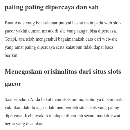
paling paling dipercaya dan sah
Buat Anda yang benar-benar punyai hasrat main pada web slots
gacor yakini cuman masuk di site yang sangat bisa dipercaya.
Tetapi, apa telah mengetahui bagaimanakah cara cari web-site
yang amat paling dipercaya serta kalaupun tidak dapat baca
berikut:
Menegaskan orisinalitas dari situs slots
gacor
Saat sebelum Anda bakal main slots online, tentunya di sini perlu
yakinkan dahulu agar udah memperoleh situs slots yang paling
dipercaya. Kebanyakan ini dapat diperoleh secara mudah lewat
berita yang disatukan.