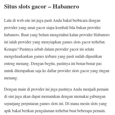
Situs slots gacor – Habanero
Lalu di web-site ini juga pasti Anda bakal berbicara dengan
provider yang amat gacor siapa kembali bila bukan provider
habanero. Buat yang belum mengetahui kalau provider Habanero
ini ialah provider yang menyiapkan games slots gacor terhebat.
Kenapa? Pastinya sebab dalam provider gacor ini selalu
mengeluarkankan games terbaru yang pasti sudah dipastikan
enteng menang. Dengan begitu, pastinya ini benar-benar pas
untuk ditempatkan saja ke daftar provider slots gacor yang ringan
menang.
Dengan main di provider ini juga pastinya Anda menjadi pemain
di sini juga akan dapat memainkan dengan memakai gabungan
sepanjang perputaran games slots ini. Di mana mesin slots yang
apik bakal berikan pengalaman terhebat buat beberapa pemain.