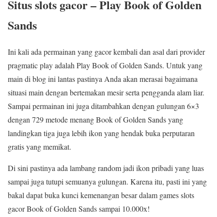
Situs slots gacor – Play Book of Golden
Sands
Ini kali ada permainan yang gacor kembali dan asal dari provider
pragmatic play adalah Play Book of Golden Sands. Untuk yang
main di blog ini lantas pastinya Anda akan merasai bagaimana
situasi main dengan bertemakan mesir serta pengganda alam liar.
Sampai permainan ini juga ditambahkan dengan gulungan 6×3
dengan 729 metode menang Book of Golden Sands yang
landingkan tiga juga lebih ikon yang hendak buka perputaran
gratis yang memikat.
Di sini pastinya ada lambang random jadi ikon pribadi yang luas
sampai juga tutupi semuanya gulungan. Karena itu, pasti ini yang
bakal dapat buka kunci kemenangan besar dalam games slots
gacor Book of Golden Sands sampai 10.000x!