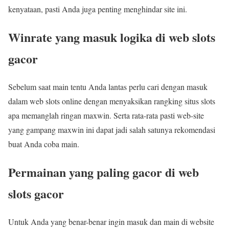
kenyataan, pasti Anda juga penting menghindar site ini.
Winrate yang masuk logika di web slots
gacor
Sebelum saat main tentu Anda lantas perlu cari dengan masuk
dalam web slots online dengan menyaksikan rangking situs slots
apa memanglah ringan maxwin. Serta rata-rata pasti web-site
yang gampang maxwin ini dapat jadi salah satunya rekomendasi
buat Anda coba main.
Permainan yang paling gacor di web
slots gacor
Untuk Anda yang benar-benar ingin masuk dan main di website