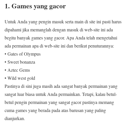
1. Games yang gacor
Untuk Anda yang pengin masuk serta main di site ini pasti harus
dipahami jika memanglah dengan masuk di web-site ini ada
begitu banyak games yang gacor. Apa Anda telah mengetahui
ada permainan apa di web-site ini dan berikut penuturannya:
• Gates of Olympus
• Sweet bonanza
• Aztec Gems
• Wild west gold
Pastinya di sini juga masih ada sangat banyak permainan yang
sangat luar biasa untuk Anda permainkan. Tetapi, kalau betul-
betul pengin permainan yang sangat gacor pastinya memang
cuma games yang berada pada atas barusan yang paling
dianjurkan.