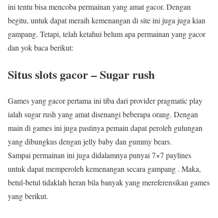
ini tentu bisa mencoba permainan yang amat gacor. Dengan
begitu, untuk dapat meraih kemenangan di site ini juga juga kian
gampang. Tetapi, telah ketahui belum apa permainan yang gacor
dan yok baca berikut:
Situs slots gacor – Sugar rush
Games yang gacor pertama ini tiba dari provider pragmatic play
ialah sugar rush yang amat disenangi beberapa orang. Dengan
main di games ini juga pastinya pemain dapat peroleh gulungan
yang dibungkus dengan jelly baby dan gummy bears.
Sampai permainan ini juga didalamnya punyai 7×7 paylines
untuk dapat memperoleh kemenangan secara gampang . Maka,
betul-betul tidaklah heran bila banyak yang mereferensikan games
yang berikut.