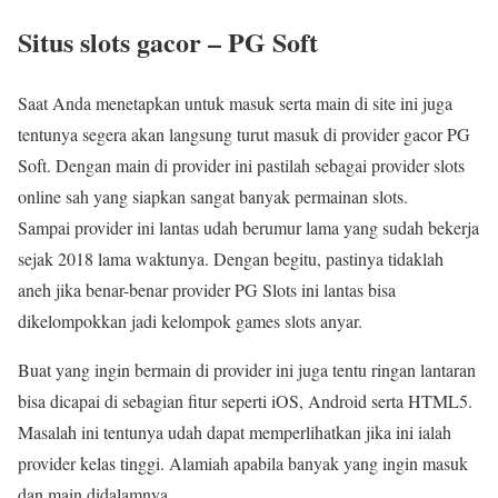
Situs slots gacor – PG Soft
Saat Anda menetapkan untuk masuk serta main di site ini juga
tentunya segera akan langsung turut masuk di provider gacor PG
Soft. Dengan main di provider ini pastilah sebagai provider slots
online sah yang siapkan sangat banyak permainan slots.
Sampai provider ini lantas udah berumur lama yang sudah bekerja
sejak 2018 lama waktunya. Dengan begitu, pastinya tidaklah
aneh jika benar-benar provider PG Slots ini lantas bisa
dikelompokkan jadi kelompok games slots anyar.
Buat yang ingin bermain di provider ini juga tentu ringan lantaran
bisa dicapai di sebagian fitur seperti iOS, Android serta HTML5.
Masalah ini tentunya udah dapat memperlihatkan jika ini ialah
provider kelas tinggi. Alamiah apabila banyak yang ingin masuk
dan main didalamnya.