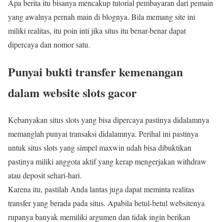
Apa berita itu bisanya mencakup tutorial pembayaran dari pemain
yang awalnya pernah main di blognya. Bila memang site ini
miliki realitas, itu poin inti jika situs itu benar-benar dapat
dipercaya dan nomor satu.
Punyai bukti transfer kemenangan
dalam website slots gacor
Kebanyakan situs slots yang bisa dipercaya pastinya didalamnya
memanglah punyai transaksi didalamnya. Perihal ini pastinya
untuk situs slots yang simpel maxwin udah bisa dibuktikan
pastinya miliki anggota aktif yang kerap mengerjakan withdraw
atau deposit sehari-hari.
Karena itu, pastilah Anda lantas juga dapat meminta realitas
transfer yang berada pada situs. Apabila betul-betul websitenya
rupanya banyak memiliki argumen dan tidak ingin berikan