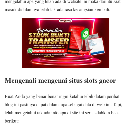
mengetahui apa yang telah ada di website ini maka dari itu saat
masuk didalamnya telah tak ada rasa kesangsian kembali.
Mengenali mengenai situs slots gacor
Buat Anda yang benar-benar ingin ketahui lebih dalam perihal
blog ini pastinya dapat dalami apa sebagai data di web ini. Tapi,
telah mengetahui tak ada info apa di site ini serta silahkan baca
berikut: