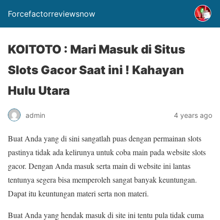
Forcefactorreviewsnow
KOITOTO : Mari Masuk di Situs
Slots Gacor Saat ini ! Kahayan
Hulu Utara
admin
4 years ago
Buat Anda yang di sini sangatlah puas dengan permainan slots
pastinya tidak ada kelirunya untuk coba main pada website slots
gacor. Dengan Anda masuk serta main di website ini lantas
tentunya segera bisa memperoleh sangat banyak keuntungan.
Dapat itu keuntungan materi serta non materi.
Buat Anda yang hendak masuk di site ini tentu pula tidak cuma