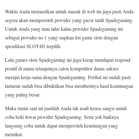
Waktu Anda memastikan untuk masuk di web ini juga pasti Anda
segera akan memperoleh provider yang gacor ialah Spadegaming.
Untuk Anda yang mau tahu kalau provider Spadegaming ini
sebagai provider no 1 yang siapkan list game slots dengan
spesifikasi SLOT4D terpilih.
Lalu games slots Spadegaming ini juga kerap mendapat respond
positif di mana selanjutnya calon kompetitior dunia sukses
merajut kerja-sama dengan Spadegaming. Perihal ini sudah pasti
lantaran sudah bisa dibuktikan bisa memberinya hasil keuntungan
yang paling besar.
Maka mulai saat ini pastilah Anda tak usah terasa sangsi untuk
coba hoki lewat provider Spadegaming. Serta yok baiknya
langsung coba untuk dapat memperoleh keuntungan yang
memikat.