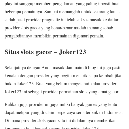
play ini sanggup memberi pengalaman yang paling imersif buat
beberapa pemainnya. Sampai memanglah untuk sekarang lantas
sudah pasti provider pragmatic ini telah sukses masuk ke daftar
provider slots gacor yang benar-benar mudah menang sebab
pengabdiannya membikin permainan digemari pemain.
Situs slots gacor – Joker123
Selanjutnya dengan Anda masuk dan main di blog ini juga pasti
kenalan dengan provider yang begitu menarik siapa kembali jika
bukan Joker123. Buat yang belum mengetahui kalau provider
Joker123 ini sebagai provider permainan slots yang amat gacor.
Bahkan juga provider ini juga miliki banyak games yang tentu
dapat melipur yang di-claim terpercaya serta terbaik di Indonesia.
Di mana provider slots gacor satu ini didalamnya memberikan
keringanan buat banyak penggila provider Joker123.