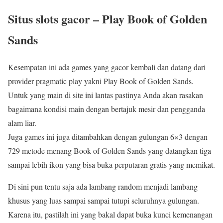
Situs slots gacor – Play Book of Golden
Sands
Kesempatan ini ada games yang gacor kembali dan datang dari
provider pragmatic play yakni Play Book of Golden Sands.
Untuk yang main di site ini lantas pastinya Anda akan rasakan
bagaimana kondisi main dengan bertajuk mesir dan pengganda
alam liar.
Juga games ini juga ditambahkan dengan gulungan 6×3 dengan
729 metode menang Book of Golden Sands yang datangkan tiga
sampai lebih ikon yang bisa buka perputaran gratis yang memikat.
Di sini pun tentu saja ada lambang random menjadi lambang
khusus yang luas sampai sampai tutupi seluruhnya gulungan.
Karena itu, pastilah ini yang bakal dapat buka kunci kemenangan