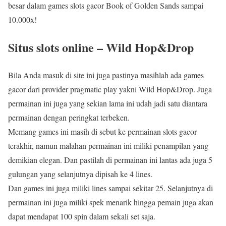
besar dalam games slots gacor Book of Golden Sands sampai
10.000x!
Situs slots online – Wild Hop&Drop
Bila Anda masuk di site ini juga pastinya masihlah ada games
gacor dari provider pragmatic play yakni Wild Hop&Drop. Juga
permainan ini juga yang sekian lama ini udah jadi satu diantara
permainan dengan peringkat terbeken.
Memang games ini masih di sebut ke permainan slots gacor
terakhir, namun malahan permainan ini miliki penampilan yang
demikian elegan. Dan pastilah di permainan ini lantas ada juga 5
gulungan yang selanjutnya dipisah ke 4 lines.
Dan games ini juga miliki lines sampai sekitar 25. Selanjutnya di
permainan ini juga miliki spek menarik hingga pemain juga akan
dapat mendapat 100 spin dalam sekali set saja.