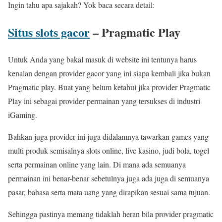
Ingin tahu apa sajakah? Yok baca secara detail:
Situs slots gacor
– Pragmatic Play
Untuk Anda yang bakal masuk di website ini tentunya harus
kenalan dengan provider gacor yang ini siapa kembali jika bukan
Pragmatic play. Buat yang belum ketahui jika provider Pragmatic
Play ini sebagai provider permainan yang tersukses di industri
iGaming.
Bahkan juga provider ini juga didalamnya tawarkan games yang
multi produk semisalnya slots online, live kasino, judi bola, togel
serta permainan online yang lain. Di mana ada semuanya
permainan ini benar-benar sebetulnya juga ada juga di semuanya
pasar, bahasa serta mata uang yang dirapikan sesuai sama tujuan.
Sehingga pastinya memang tidaklah heran bila provider pragmatic