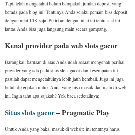
Tapi, telah mengetahui belum berapakah jumlah deposit yang
berada pada blog ini. Tentunya Anda selaku pemain bisa deposit
dengan nilai 10K saja. Pikirkan dengan nilai ini tentu saat ini
lantas Anda bisa juga langsung main secara gampang.
Kenal provider pada web slots gacor
Barangkali barusan di atas Anda udah sesaat mengenali perihal
provider yang ada pada situs slots gacor dan kesempatan ini
pastilah dapat mengetahuinya lebih jauh kembali. Juga ini juga
butuh dikerjakan untuk Anda yang bisa masuk dan main di web
ini. Ingin tahu apa sajakah? Yok baca sedetailnya:
Situs slots gacor
– Pragmatic Play
Untuk Anda yang bakal masuk di website ini tentunya harus