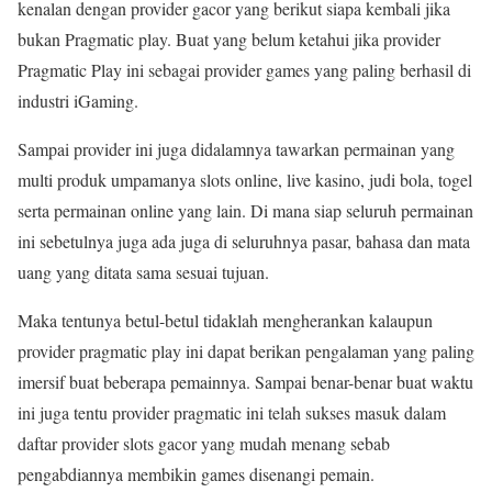
kenalan dengan provider gacor yang berikut siapa kembali jika
bukan Pragmatic play. Buat yang belum ketahui jika provider
Pragmatic Play ini sebagai provider games yang paling berhasil di
industri iGaming.
Sampai provider ini juga didalamnya tawarkan permainan yang
multi produk umpamanya slots online, live kasino, judi bola, togel
serta permainan online yang lain. Di mana siap seluruh permainan
ini sebetulnya juga ada juga di seluruhnya pasar, bahasa dan mata
uang yang ditata sama sesuai tujuan.
Maka tentunya betul-betul tidaklah mengherankan kalaupun
provider pragmatic play ini dapat berikan pengalaman yang paling
imersif buat beberapa pemainnya. Sampai benar-benar buat waktu
ini juga tentu provider pragmatic ini telah sukses masuk dalam
daftar provider slots gacor yang mudah menang sebab
pengabdiannya membikin games disenangi pemain.