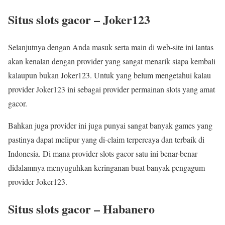
Situs slots gacor – Joker123
Selanjutnya dengan Anda masuk serta main di web-site ini lantas
akan kenalan dengan provider yang sangat menarik siapa kembali
kalaupun bukan Joker123. Untuk yang belum mengetahui kalau
provider Joker123 ini sebagai provider permainan slots yang amat
gacor.
Bahkan juga provider ini juga punyai sangat banyak games yang
pastinya dapat melipur yang di-claim terpercaya dan terbaik di
Indonesia. Di mana provider slots gacor satu ini benar-benar
didalamnya menyuguhkan keringanan buat banyak pengagum
provider Joker123.
Situs slots gacor – Habanero