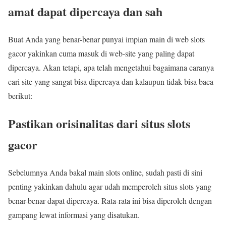
amat dapat dipercaya dan sah
Buat Anda yang benar-benar punyai impian main di web slots
gacor yakinkan cuma masuk di web-site yang paling dapat
dipercaya. Akan tetapi, apa telah mengetahui bagaimana caranya
cari site yang sangat bisa dipercaya dan kalaupun tidak bisa baca
berikut:
Pastikan orisinalitas dari situs slots
gacor
Sebelumnya Anda bakal main slots online, sudah pasti di sini
penting yakinkan dahulu agar udah memperoleh situs slots yang
benar-benar dapat dipercaya. Rata-rata ini bisa diperoleh dengan
gampang lewat informasi yang disatukan.