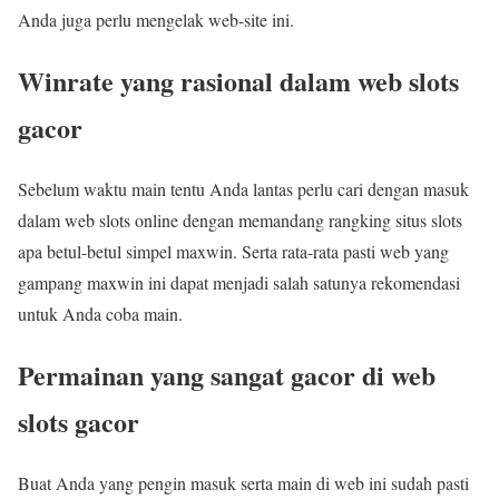
Anda juga perlu mengelak web-site ini.
Winrate yang rasional dalam web slots
gacor
Sebelum waktu main tentu Anda lantas perlu cari dengan masuk
dalam web slots online dengan memandang rangking situs slots
apa betul-betul simpel maxwin. Serta rata-rata pasti web yang
gampang maxwin ini dapat menjadi salah satunya rekomendasi
untuk Anda coba main.
Permainan yang sangat gacor di web
slots gacor
Buat Anda yang pengin masuk serta main di web ini sudah pasti