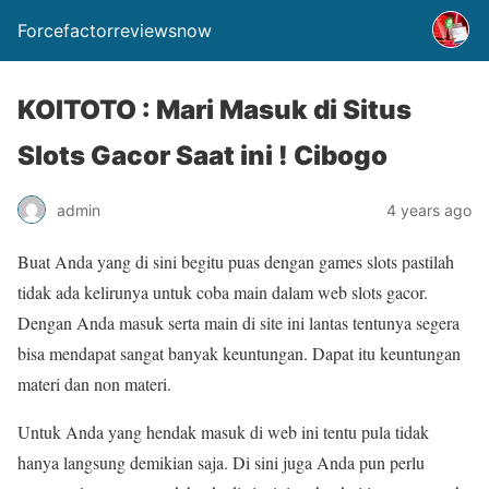
Forcefactorreviewsnow
KOITOTO : Mari Masuk di Situs
Slots Gacor Saat ini ! Cibogo
admin
4 years ago
Buat Anda yang di sini begitu puas dengan games slots pastilah
tidak ada kelirunya untuk coba main dalam web slots gacor.
Dengan Anda masuk serta main di site ini lantas tentunya segera
bisa mendapat sangat banyak keuntungan. Dapat itu keuntungan
materi dan non materi.
Untuk Anda yang hendak masuk di web ini tentu pula tidak
hanya langsung demikian saja. Di sini juga Anda pun perlu