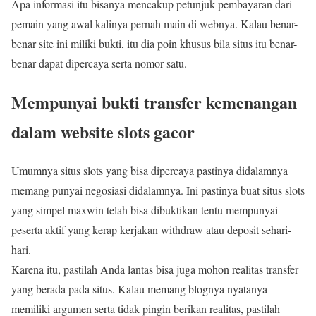
Apa informasi itu bisanya mencakup petunjuk pembayaran dari
pemain yang awal kalinya pernah main di webnya. Kalau benar-
benar site ini miliki bukti, itu dia poin khusus bila situs itu benar-
benar dapat dipercaya serta nomor satu.
Mempunyai bukti transfer kemenangan
dalam website slots gacor
Umumnya situs slots yang bisa dipercaya pastinya didalamnya
memang punyai negosiasi didalamnya. Ini pastinya buat situs slots
yang simpel maxwin telah bisa dibuktikan tentu mempunyai
peserta aktif yang kerap kerjakan withdraw atau deposit sehari-
hari.
Karena itu, pastilah Anda lantas bisa juga mohon realitas transfer
yang berada pada situs. Kalau memang blognya nyatanya
memiliki argumen serta tidak pingin berikan realitas, pastilah