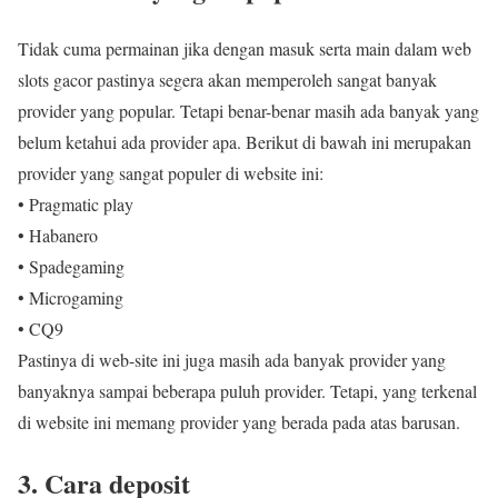
Tidak cuma permainan jika dengan masuk serta main dalam web
slots gacor pastinya segera akan memperoleh sangat banyak
provider yang popular. Tetapi benar-benar masih ada banyak yang
belum ketahui ada provider apa. Berikut di bawah ini merupakan
provider yang sangat populer di website ini:
• Pragmatic play
• Habanero
• Spadegaming
• Microgaming
• CQ9
Pastinya di web-site ini juga masih ada banyak provider yang
banyaknya sampai beberapa puluh provider. Tetapi, yang terkenal
di website ini memang provider yang berada pada atas barusan.
3. Cara deposit