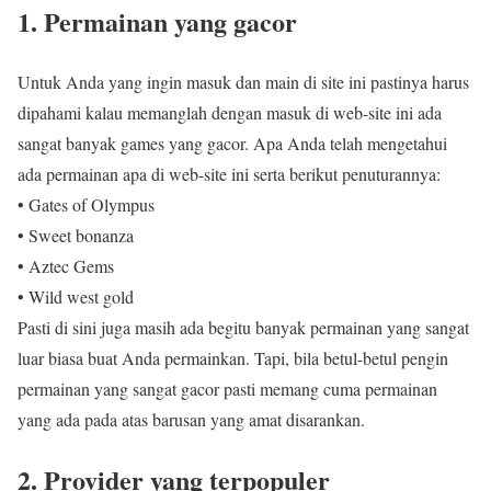
1. Permainan yang gacor
Untuk Anda yang ingin masuk dan main di site ini pastinya harus
dipahami kalau memanglah dengan masuk di web-site ini ada
sangat banyak games yang gacor. Apa Anda telah mengetahui
ada permainan apa di web-site ini serta berikut penuturannya:
• Gates of Olympus
• Sweet bonanza
• Aztec Gems
• Wild west gold
Pasti di sini juga masih ada begitu banyak permainan yang sangat
luar biasa buat Anda permainkan. Tapi, bila betul-betul pengin
permainan yang sangat gacor pasti memang cuma permainan
yang ada pada atas barusan yang amat disarankan.
2. Provider yang terpopuler