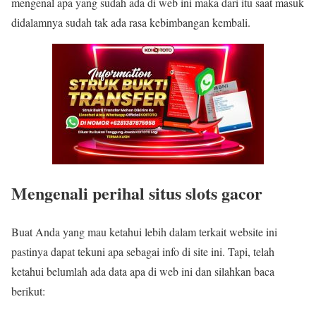
mengenal apa yang sudah ada di web ini maka dari itu saat masuk
didalamnya sudah tak ada rasa kebimbangan kembali.
Mengenali perihal situs slots gacor
Buat Anda yang mau ketahui lebih dalam terkait website ini
pastinya dapat tekuni apa sebagai info di site ini. Tapi, telah
ketahui belumlah ada data apa di web ini dan silahkan baca
berikut: