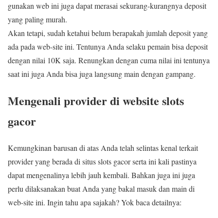
gunakan web ini juga dapat merasai sekurang-kurangnya deposit
yang paling murah.
Akan tetapi, sudah ketahui belum berapakah jumlah deposit yang
ada pada web-site ini. Tentunya Anda selaku pemain bisa deposit
dengan nilai 10K saja. Renungkan dengan cuma nilai ini tentunya
saat ini juga Anda bisa juga langsung main dengan gampang.
Mengenali provider di website slots
gacor
Kemungkinan barusan di atas Anda telah selintas kenal terkait
provider yang berada di situs slots gacor serta ini kali pastinya
dapat mengenalinya lebih jauh kembali. Bahkan juga ini juga
perlu dilaksanakan buat Anda yang bakal masuk dan main di
web-site ini. Ingin tahu apa sajakah? Yok baca detailnya: