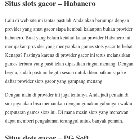
Situs slots gacor – Habanero
Lalu di web-site ini lantas pastilah Anda akan berjumpa dengan
provider yang amat gacor siapa kembali kalaupun bukan provider
habanero. Buat yang belum ketahui kalau provider Habanero ini
merupakan provider yang menyiapkan games slots gacor terhebat.
Kenapa? Pastinya karena di provider gacor ini terus melansirkan
games terbaru yang pasti telah dipastikan ringan menang. Dengan
begitu, sudah pasti ini begitu sesuai untuk ditempatkan saja ke
daftar provider slots gacor yang gampang menang.
Dengan main di provider ini juga tentunya Anda jadi pemain di
sini juga akan bisa memainkan dengan gunakan gabungan waktu
perputaran games slots ini. Di mana mesin slots yang menawan
dapat memberi pengalaman terunggul untuk banyak pemain.
Situs slots gacor – PG Soft