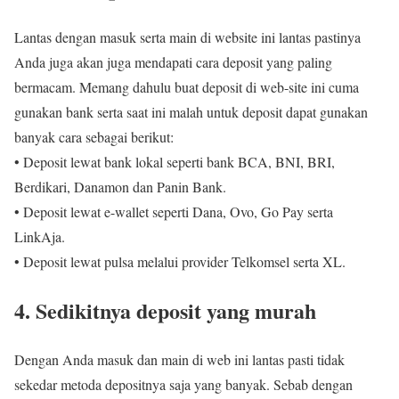
Lantas dengan masuk serta main di website ini lantas pastinya
Anda juga akan juga mendapati cara deposit yang paling
bermacam. Memang dahulu buat deposit di web-site ini cuma
gunakan bank serta saat ini malah untuk deposit dapat gunakan
banyak cara sebagai berikut:
• Deposit lewat bank lokal seperti bank BCA, BNI, BRI,
Berdikari, Danamon dan Panin Bank.
• Deposit lewat e-wallet seperti Dana, Ovo, Go Pay serta
LinkAja.
• Deposit lewat pulsa melalui provider Telkomsel serta XL.
4. Sedikitnya deposit yang murah
Dengan Anda masuk dan main di web ini lantas pasti tidak
sekedar metoda depositnya saja yang banyak. Sebab dengan