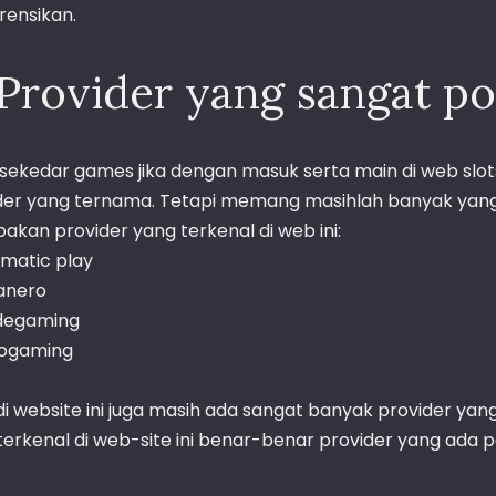
rensikan.
 Provider yang sangat p
 sekedar games jika dengan masuk serta main di web slo
der yang ternama. Tetapi memang masihlah banyak yang 
akan provider yang terkenal di web ini:
gmatic play
anero
degaming
rogaming
 di website ini juga masih ada sangat banyak provider ya
terkenal di web-site ini benar-benar provider yang ada 