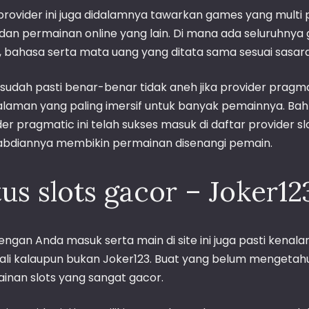
rovider ini juga didalamnya tawarkan games yang multi pro
 dan permainan online yang lain. Di mana ada seluruhnya 
, bahasa serta mata uang yang ditata sama sesuai sasar
sudah pasti benar-benar tidak aneh jika provider pragma
laman yang paling imersif untuk banyak pemainnya. Bahka
der pragmatic ini telah sukses masuk di daftar provider 
bdiannya membikin permainan disenangi pemain.
tus slots gacor – Joker12
dengan Anda masuk serta main di site ini juga pasti kenal
li kalaupun bukan Joker123. Buat yang belum mengetahui j
inan slots yang sangat gacor.