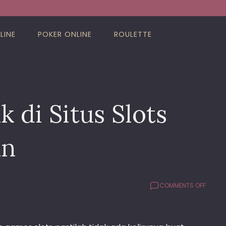
LINE
POKER ONLINE
ROULETTE
 di Situs Slots
an
ON
COMMENTS OFF
KOITO
:
MARI
MASUK