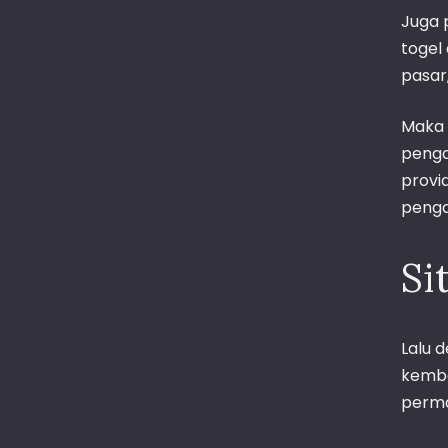
Juga p
togel
pasar
Maka 
penga
provi
penga
Si
Lalu 
kemba
perma