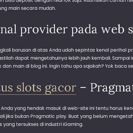
 bisa deposit dengan nilai 10K saja. Asumsikan cuman nilai
ung main secara mudah.
nal provider pada web s
gkali barusan di atas Anda udah sepintas kenal perihal pr
pastilah dapat mengetahuinya lebih jauh kembali. Sampai 
 dan main di blog ini. Ingin tahu apa sajakah? Yok baca se
tus slots gacor
– Pragmat
 Anda yang hendak masuk di web-site ini tentu harus ken
li jika bukan Pragmatic play. Buat yang belum mengetahui
 yang tersukses di industri iGaming.