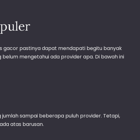
opuler
ts gacor pastinya dapat mendapati begitu banyak
belum mengetahui ada provider apa. Di bawah ini
ng jumlah sampai beberapa puluh provider. Tetapi,
pada atas barusan.