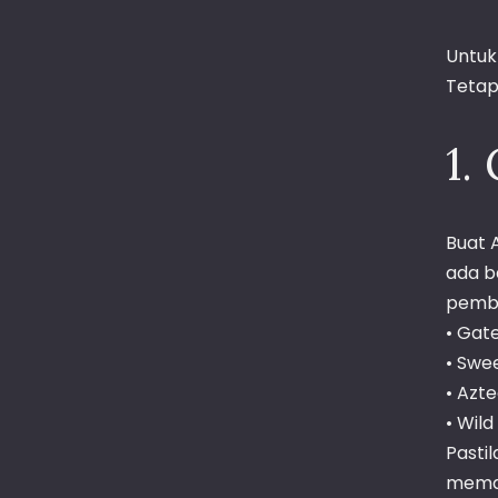
Untuk
Tetap
1.
Buat 
ada b
pembi
• Gat
• Swe
• Azt
• Wild
Pasti
meman