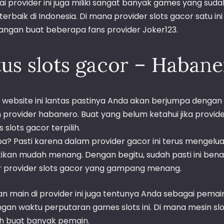
i provider ini juga miliki sangat banyak games yang suda
 terbaik di Indonesia. Di mana provider slots gacor sat
angan buat beberapa fans provider Joker123.
tus slots gacor – Haban
di website ini lantas pastinya Anda akan berjumpa dengan
 provider habanero. Buat yang belum ketahui jika provid
slots gacor terpilih.
a? Pasti karena dalam provider gacor ini terus mengel
tikan mudah menang. Dengan begitu, sudah pasti ini ben
r provider slots gacor yang gampang menang.
n main di provider ini juga tentunya Anda sebagai pema
gan waktu perputaran games slots ini. Di mana mesin 
lih buat banyak pemain.