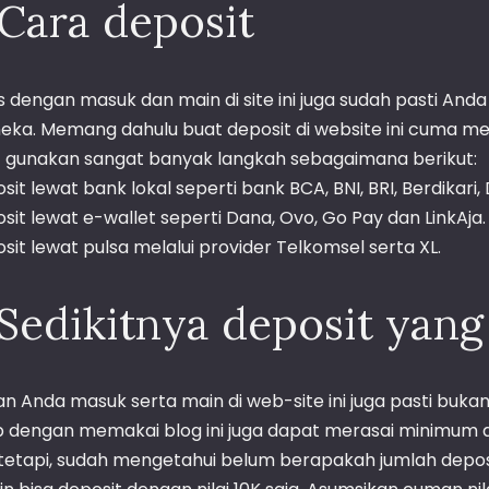
 Cara deposit
s dengan masuk dan main di site ini juga sudah pasti And
eka. Memang dahulu buat deposit di website ini cuma me
 gunakan sangat banyak langkah sebagaimana berikut:
sit lewat bank lokal seperti bank BCA, BNI, BRI, Berdikar
sit lewat e-wallet seperti Dana, Ovo, Go Pay dan LinkAja.
sit lewat pulsa melalui provider Telkomsel serta XL.
 Sedikitnya deposit yan
n Anda masuk serta main di web-site ini juga pasti buka
 dengan memakai blog ini juga dapat merasai minimum d
tetapi, sudah mengetahui belum berapakah jumlah deposit