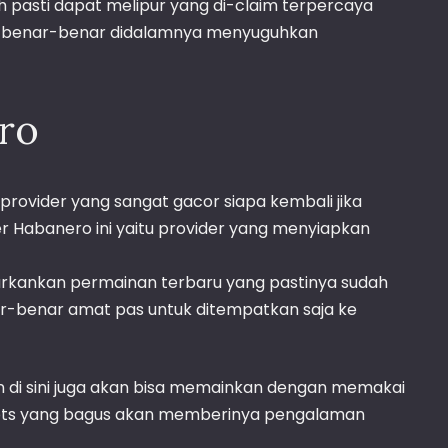
h pasti dapat melipur yang di-claim terpercaya
u ini benar-benar didalamnya menyuguhkan
ero
 provider yang sangat gacor siapa kembali jika
er Habanero ini yaitu provider yang menyiapkan
uarkankan permainan terbaru yang pastinya sudah
ar-benar amat pas untuk ditempatkan saja ke
in di sini juga akan bisa memainkan dengan memakai
slots yang bagus akan memberinya pengalaman