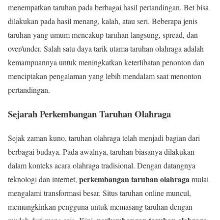
menempatkan taruhan pada berbagai hasil pertandingan. Bet bisa
dilakukan pada hasil menang, kalah, atau seri. Beberapa jenis
taruhan yang umum mencakup taruhan langsung, spread, dan
over/under. Salah satu daya tarik utama taruhan olahraga adalah
kemampuannya untuk meningkatkan keterlibatan penonton dan
menciptakan pengalaman yang lebih mendalam saat menonton
pertandingan.
Sejarah Perkembangan Taruhan Olahraga
Sejak zaman kuno, taruhan olahraga telah menjadi bagian dari
berbagai budaya. Pada awalnya, taruhan biasanya dilakukan
dalam konteks acara olahraga tradisional. Dengan datangnya
perkembangan taruhan olahraga
teknologi dan internet,
mulai
mengalami transformasi besar. Situs taruhan online muncul,
memungkinkan pengguna untuk memasang taruhan dengan