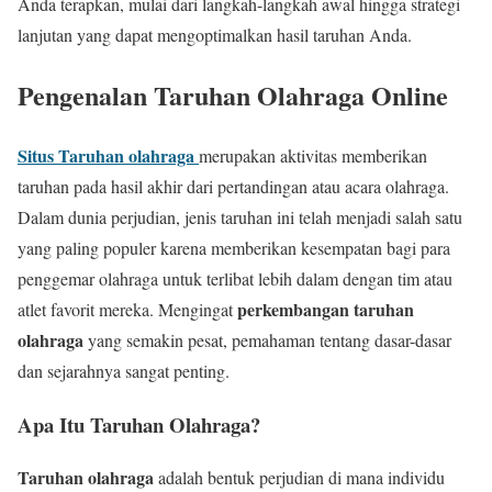
Anda terapkan, mulai dari langkah-langkah awal hingga strategi
lanjutan yang dapat mengoptimalkan hasil taruhan Anda.
Pengenalan Taruhan Olahraga Online
Situs Taruhan olahraga
merupakan aktivitas memberikan
taruhan pada hasil akhir dari pertandingan atau acara olahraga.
Dalam dunia perjudian, jenis taruhan ini telah menjadi salah satu
yang paling populer karena memberikan kesempatan bagi para
penggemar olahraga untuk terlibat lebih dalam dengan tim atau
perkembangan taruhan
atlet favorit mereka. Mengingat
olahraga
yang semakin pesat, pemahaman tentang dasar-dasar
dan sejarahnya sangat penting.
Apa Itu Taruhan Olahraga?
Taruhan olahraga
adalah bentuk perjudian di mana individu