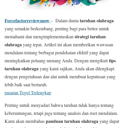
Forcefactorreviewsnow
taruhan olahraga
– Dalam dunia
yang semakin berkembang, penting bagi para bettor untuk
strategi taruhan
memahami dan mengimplementasikan
olahraga
yang tepat. Artikel ini akan memberikan wawasan
mendalam tentang berbagai pendekatan efektif yang dapat
tips
meningkatkan peluang menang Anda. Dengan mengikuti
taruhan olahraga
yang kami sajikan, Anda akan dilengkapi
dengan pengetahuan dan alat untuk membuat keputusan yang
lebih baik saat bertaruh.
pasaran Togel Terlengkap
Penting untuk menyadari bahwa taruhan tidak hanya tentang
keberuntungan, tetapi juga tentang analisis dan riset mendalam.
panduan taruhan olahraga
Kami akan membahas
yang dapat