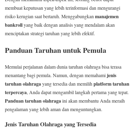
membuat keputusan yang lebih terinformasi dan mengurangi
manajemen
risiko kerugian saat bertaruh. Menggabungkan
bankroll
yang baik dengan analisis yang mendalam akan
menciptakan strategi taruhan yang lebih efektif.
Panduan Taruhan untuk Pemula
Memulai perjalanan dalam dunia taruhan olahraga bisa terasa
jenis
menantang bagi pemula. Namun, dengan memahami
taruhan olahraga
platform taruhan
yang tersedia dan memilih
terpercaya
, Anda dapat mengambil langkah pertama yang tepat.
Panduan taruhan olahraga
ini akan membantu Anda meraih
pengalaman yang lebih aman dan menguntungkan.
Jenis Taruhan Olahraga yang Tersedia