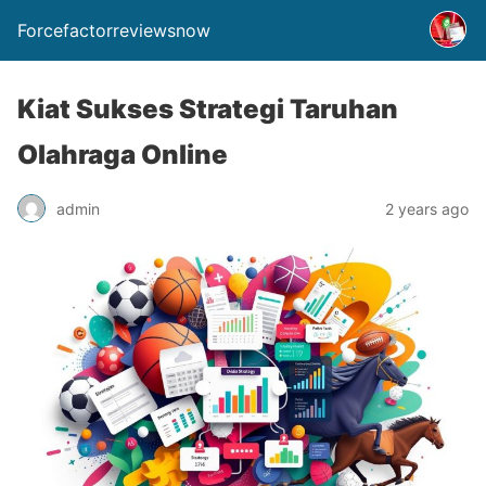
Forcefactorreviewsnow
Kiat Sukses Strategi Taruhan
Olahraga Online
admin
2 years ago