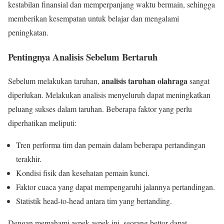
kestabilan finansial dan memperpanjang waktu bermain, sehingga
memberikan kesempatan untuk belajar dan mengalami
peningkatan.
Pentingnya Analisis Sebelum Bertaruh
analisis taruhan olahraga
Sebelum melakukan taruhan,
sangat
diperlukan. Melakukan analisis menyeluruh dapat meningkatkan
peluang sukses dalam taruhan. Beberapa faktor yang perlu
diperhatikan meliputi:
Tren performa tim dan pemain dalam beberapa pertandingan
terakhir.
Kondisi fisik dan kesehatan pemain kunci.
Faktor cuaca yang dapat mempengaruhi jalannya pertandingan.
Statistik head-to-head antara tim yang bertanding.
Dengan memahami aspek-aspek ini, seorang bettor dapat