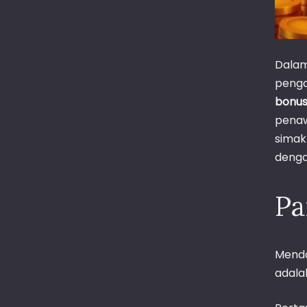
Dalam
penga
bonus
penaw
simak
denga
Pa
Mend
adal