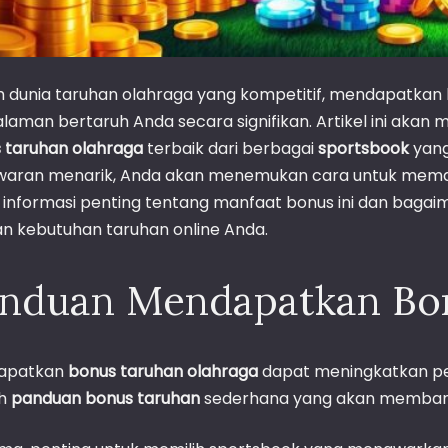
 dunia taruhan olahraga yang kompetitif, mendapatkan
laman bertaruh Anda secara signifikan. Artikel ini a
 taruhan olahraga
terbaik dari berbagai
sportsbook
yang
aran menarik, Anda akan menemukan cara untuk mem
 informasi penting tentang manfaat bonus ini dan bag
n kebutuhan taruhan online Anda.
nduan Mendapatkan Bon
apatkan
bonus taruhan olahraga
dapat meningkatkan pen
ah
panduan bonus taruhan
sederhana yang akan membant