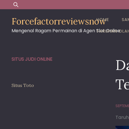
Skip
Search
to
for:
content
Forcefactorreviewsnow
HOME
SA
Mengenal Ragam Permainan di Agen Slot Online
TARUHAN OLA
SITUS JUDI ONLINE
D
Te
Situs Toto
SEPTEMB
Taruh