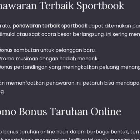
nawaran Terbaik Sportbook
rata,
penawaran terbaik sportbook
dapat ditemukan pada
dimulai atau saat acara besar berlangsung. Ini sering me
Bonus sambutan untuk pelanggan baru.
Promo musiman dengan hadiah menarik.
Bonus pertandingan yang meningkatkan peluang menang
n memanfaatkan penawaran ini, petaruh bisa mendapatka
g.
omo Bonus Taruhan Online
 bonus taruhan online hadir dalam berbagai bentuk, term