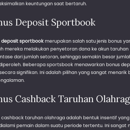
simalkan keuntungan saat bertaruh.
nus Deposit Sportbook
 deposit sportbook
merupakan salah satu jenis bonus ya
ah mereka melakukan penyetoran dana ke akun taruhan me
ntase dari jumlah setoran, sehingga semakin besar juml
diperoleh. Beberapa sportsbook menawarkan bonus depo
secara signifikan. Ini adalah pilihan yang sangat menar
engalaman.
nus Cashback Taruhan Olahrag
 cashback taruhan olahraga adalah bentuk insentif yan
dialami pemain dalam suatu periode tertentu. Ini sang