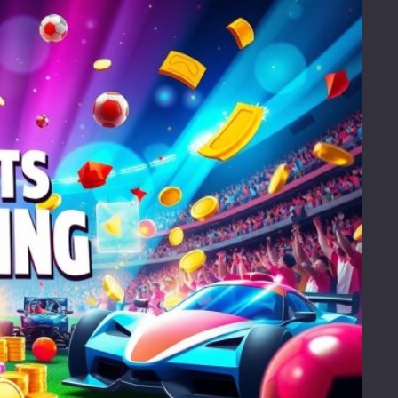
TERBAI
HARI
INI