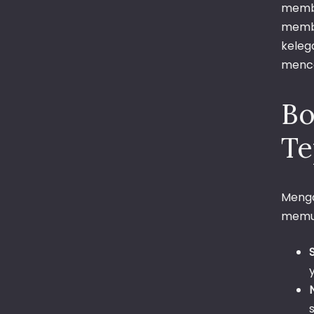
membe
membe
keleg
menca
Bo
Te
Menga
memud