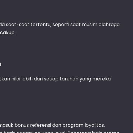
 saat-saat tertentu, seperti saat musim olahraga
ncakup:
.
n nilai lebih dari setiap taruhan yang mereka
asuk bonus referensi dan program loyalitas.