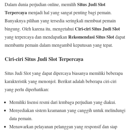
Situs Judi Slot
Dalam dunia perjudian online, memilih
Terpercaya
menjadi hal yang sangat penting bagi pemain.
Banyaknya pilihan yang tersedia seringkali membuat pemain
Ciri-ciri Situs Judi Slot
bingung. Oleh karena itu, mengetahui
Rekomendasi Situs Slot
yang terpercaya dan mendapatkan
dapat
membantu pemain dalam mengambil keputusan yang tepat.
Ciri-ciri Situs Judi Slot Terpercaya
Situs Judi Slot yang dapat dipercaya biasanya memiliki beberapa
karakteristik yang menonjol. Berikut adalah beberapa ciri-ciri
yang perlu diperhatikan:
Memiliki lisensi resmi dari lembaga perjudian yang diakui.
Menyediakan sistem keamanan yang canggih untuk melindungi
data pemain.
Menawarkan pelayanan pelanggan yang responsif dan siap