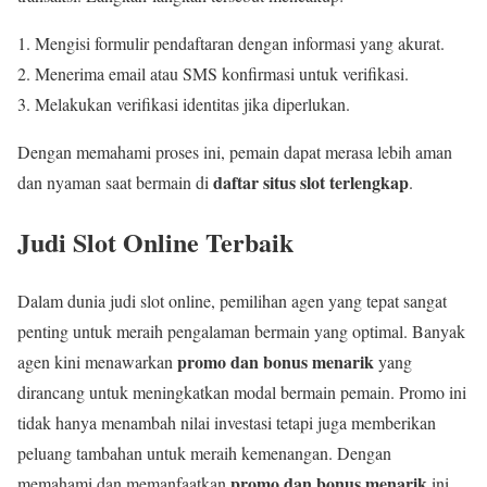
Mengisi formulir pendaftaran dengan informasi yang akurat.
Menerima email atau SMS konfirmasi untuk verifikasi.
Melakukan verifikasi identitas jika diperlukan.
Dengan memahami proses ini, pemain dapat merasa lebih aman
daftar situs slot terlengkap
dan nyaman saat bermain di
.
Judi Slot Online Terbaik
Dalam dunia judi slot online, pemilihan agen yang tepat sangat
penting untuk meraih pengalaman bermain yang optimal. Banyak
promo dan bonus menarik
agen kini menawarkan
yang
dirancang untuk meningkatkan modal bermain pemain. Promo ini
tidak hanya menambah nilai investasi tetapi juga memberikan
peluang tambahan untuk meraih kemenangan. Dengan
promo dan bonus menarik
memahami dan memanfaatkan
ini,