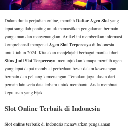
Daftar Agen Slot
Dalam dunia perjudian online, memilih
yang
tepat sangatlah penting untuk memastikan pengalaman bermain
yang aman dan menyenangkan. Artikel ini memberikan informasi
Agen Slot Terpercaya
komprehensif mengenai
di Indonesia
untuk tahun 2024. Kita akan menjelajahi berbagai manfaat dari
Situs Judi Slot Terpercaya
, menunjukkan kenapa memilih agen
yang tepat dapat membuat perbedaan besar dalam kesenangan
bermain dan peluang kemenangan. Temukan juga ulasan dari
pemain lain serta data terbaru untuk membantu Anda membuat
keputusan yang bijak.
Slot Online Terbaik di Indonesia
Slot online terbaik
di Indonesia menawarkan pengalaman