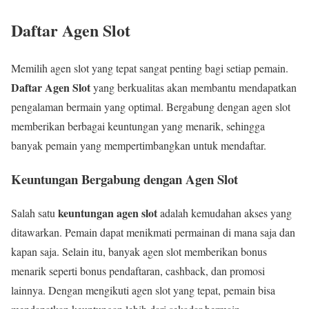
Daftar Agen Slot
Memilih agen slot yang tepat sangat penting bagi setiap pemain.
Daftar Agen Slot
yang berkualitas akan membantu mendapatkan
pengalaman bermain yang optimal. Bergabung dengan agen slot
memberikan berbagai keuntungan yang menarik, sehingga
banyak pemain yang mempertimbangkan untuk mendaftar.
Keuntungan Bergabung dengan Agen Slot
keuntungan agen slot
Salah satu
adalah kemudahan akses yang
ditawarkan. Pemain dapat menikmati permainan di mana saja dan
kapan saja. Selain itu, banyak agen slot memberikan bonus
menarik seperti bonus pendaftaran, cashback, dan promosi
lainnya. Dengan mengikuti agen slot yang tepat, pemain bisa