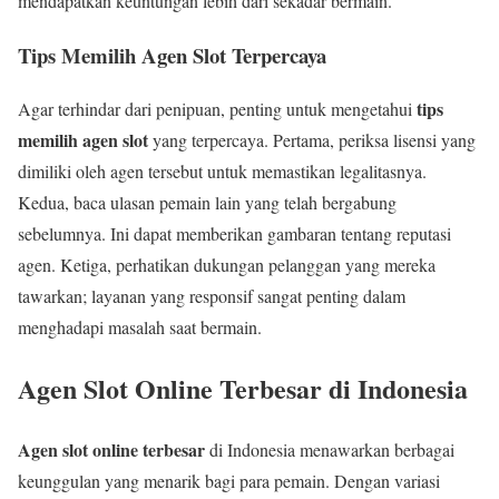
mendapatkan keuntungan lebih dari sekadar bermain.
Tips Memilih Agen Slot Terpercaya
tips
Agar terhindar dari penipuan, penting untuk mengetahui
memilih agen slot
yang terpercaya. Pertama, periksa lisensi yang
dimiliki oleh agen tersebut untuk memastikan legalitasnya.
Kedua, baca ulasan pemain lain yang telah bergabung
sebelumnya. Ini dapat memberikan gambaran tentang reputasi
agen. Ketiga, perhatikan dukungan pelanggan yang mereka
tawarkan; layanan yang responsif sangat penting dalam
menghadapi masalah saat bermain.
Agen Slot Online Terbesar di Indonesia
Agen slot online terbesar
di Indonesia menawarkan berbagai
keunggulan yang menarik bagi para pemain. Dengan variasi