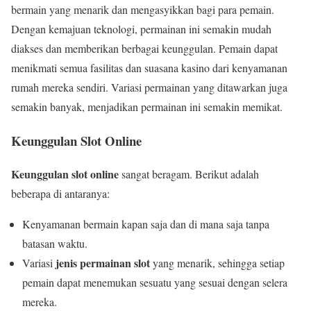
bermain yang menarik dan mengasyikkan bagi para pemain.
Dengan kemajuan teknologi, permainan ini semakin mudah
diakses dan memberikan berbagai keunggulan. Pemain dapat
menikmati semua fasilitas dan suasana kasino dari kenyamanan
rumah mereka sendiri. Variasi permainan yang ditawarkan juga
semakin banyak, menjadikan permainan ini semakin memikat.
Keunggulan Slot Online
Keunggulan slot online
sangat beragam. Berikut adalah
beberapa di antaranya:
Kenyamanan bermain kapan saja dan di mana saja tanpa
batasan waktu.
jenis permainan slot
Variasi
yang menarik, sehingga setiap
pemain dapat menemukan sesuatu yang sesuai dengan selera
mereka.