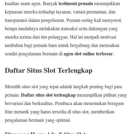
testimoni pemain
kualitas suatu agen. Banyak
menunjukkan
kepuasan mereka terhadap layanan, variasi permainan, dan
transparansi dalam pengeluaran. Pemain sering kali menyoroti
betapa mudahnya melakukan transaksi serta dukungan yang
mereka terima dari tim pelanggan. Hal ini menjadi motivasi
tambahan bagi pemain baru untuk bergabung dan merasakan
agen slot online terbesar
sendiri pengalaman bermain di
.
Daftar Situs Slot Terlengkap
Memilih situs slot yang tepat adalah langkah penting bagi para
Daftar situs slot terlengkap
pemain.
menampilkan pilihan yang
bervariasi dan berkualitas. Pembaca akan menemukan beragam
fitur menarik yang harus tersedia di situs slot, memberikan
pengalaman bermain yang optimal.