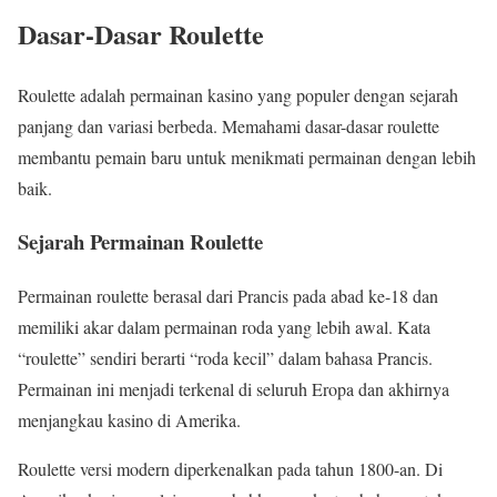
Dasar-Dasar Roulette
Roulette adalah permainan kasino yang populer dengan sejarah
panjang dan variasi berbeda. Memahami dasar-dasar roulette
membantu pemain baru untuk menikmati permainan dengan lebih
baik.
Sejarah Permainan Roulette
Permainan roulette berasal dari Prancis pada abad ke-18 dan
memiliki akar dalam permainan roda yang lebih awal. Kata
“roulette” sendiri berarti “roda kecil” dalam bahasa Prancis.
Permainan ini menjadi terkenal di seluruh Eropa dan akhirnya
menjangkau kasino di Amerika.
Roulette versi modern diperkenalkan pada tahun 1800-an. Di