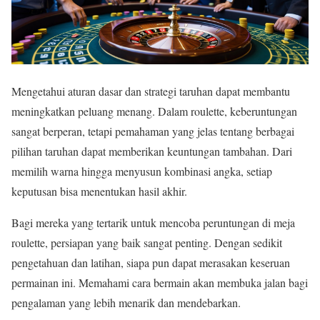
Mengetahui aturan dasar dan strategi taruhan dapat membantu
meningkatkan peluang menang. Dalam roulette, keberuntungan
sangat berperan, tetapi pemahaman yang jelas tentang berbagai
pilihan taruhan dapat memberikan keuntungan tambahan. Dari
memilih warna hingga menyusun kombinasi angka, setiap
keputusan bisa menentukan hasil akhir.
Bagi mereka yang tertarik untuk mencoba peruntungan di meja
roulette, persiapan yang baik sangat penting. Dengan sedikit
pengetahuan dan latihan, siapa pun dapat merasakan keseruan
permainan ini. Memahami cara bermain akan membuka jalan bagi
pengalaman yang lebih menarik dan mendebarkan.