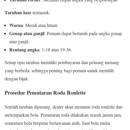
Taruhan luar
termasuk:
Warna
: Merah atau hitam.
Genap atau ganjil
: Pemain dapat bertaruh pada angka genap
atau ganjil.
Rentang angka
: 1-18 atau 19-36.
Setiap opsi taruhan memiliki pembayaran dan peluang menang
yang berbeda, sehingga penting bagi pemain untuk memilih
dengan bijak.
Prosedur Pemutaran Roda Roulette
Setelah taruhan dipasang, dealer akan memutar roda roulette dan
melemparkan bola. Pemutaran roda dilakukan searah jarum jam,
sementara bola berputar berlawanan arah. Saat bola mulai