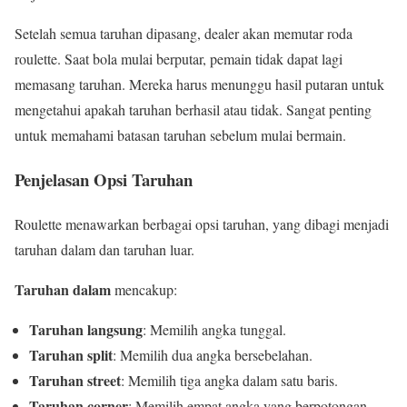
Setelah semua taruhan dipasang, dealer akan memutar roda
roulette. Saat bola mulai berputar, pemain tidak dapat lagi
memasang taruhan. Mereka harus menunggu hasil putaran untuk
mengetahui apakah taruhan berhasil atau tidak. Sangat penting
untuk memahami batasan taruhan sebelum mulai bermain.
Penjelasan Opsi Taruhan
Roulette menawarkan berbagai opsi taruhan, yang dibagi menjadi
taruhan dalam dan taruhan luar.
Taruhan dalam
mencakup:
Taruhan langsung
: Memilih angka tunggal.
Taruhan split
: Memilih dua angka bersebelahan.
Taruhan street
: Memilih tiga angka dalam satu baris.
Taruhan corner
: Memilih empat angka yang berpotongan.