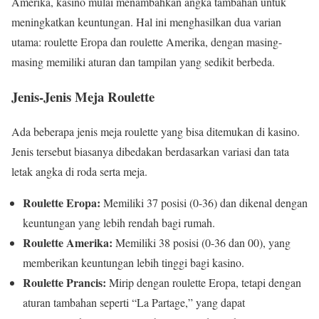
Amerika, kasino mulai menambahkan angka tambahan untuk
meningkatkan keuntungan. Hal ini menghasilkan dua varian
utama: roulette Eropa dan roulette Amerika, dengan masing-
masing memiliki aturan dan tampilan yang sedikit berbeda.
Jenis-Jenis Meja Roulette
Ada beberapa jenis meja roulette yang bisa ditemukan di kasino.
Jenis tersebut biasanya dibedakan berdasarkan variasi dan tata
letak angka di roda serta meja.
Roulette Eropa:
Memiliki 37 posisi (0-36) dan dikenal dengan
keuntungan yang lebih rendah bagi rumah.
Roulette Amerika:
Memiliki 38 posisi (0-36 dan 00), yang
memberikan keuntungan lebih tinggi bagi kasino.
Roulette Prancis:
Mirip dengan roulette Eropa, tetapi dengan
aturan tambahan seperti “La Partage,” yang dapat