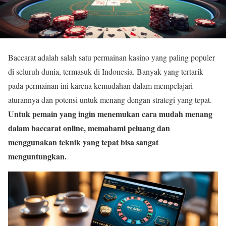
Baccarat adalah salah satu permainan kasino yang paling populer
di seluruh dunia, termasuk di Indonesia. Banyak yang tertarik
pada permainan ini karena kemudahan dalam mempelajari
aturannya dan potensi untuk menang dengan strategi yang tepat.
Untuk pemain yang ingin menemukan cara mudah menang
dalam baccarat online, memahami peluang dan
menggunakan teknik yang tepat bisa sangat
menguntungkan.