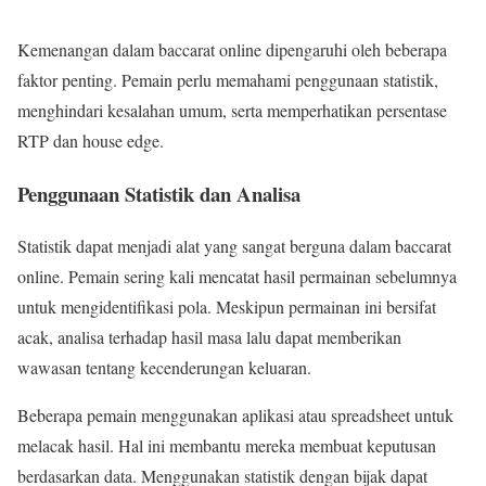
Kemenangan dalam baccarat online dipengaruhi oleh beberapa
faktor penting. Pemain perlu memahami penggunaan statistik,
menghindari kesalahan umum, serta memperhatikan persentase
RTP dan house edge.
Penggunaan Statistik dan Analisa
Statistik dapat menjadi alat yang sangat berguna dalam baccarat
online. Pemain sering kali mencatat hasil permainan sebelumnya
untuk mengidentifikasi pola. Meskipun permainan ini bersifat
acak, analisa terhadap hasil masa lalu dapat memberikan
wawasan tentang kecenderungan keluaran.
Beberapa pemain menggunakan aplikasi atau spreadsheet untuk
melacak hasil. Hal ini membantu mereka membuat keputusan
berdasarkan data. Menggunakan statistik dengan bijak dapat