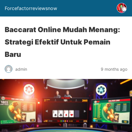
Forcefactorreviewsnow
Baccarat Online Mudah Menang:
Strategi Efektif Untuk Pemain
Baru
admin
9 months ago