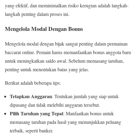
yang efektif, dan meminimalkan risiko kerugian adalah langkah-
langkah penting dalam proses ini.
Mengelola Modal Dengan Bonus
Mengelola modal dengan bijak sangat penting dalam permainan
baccarat online. Pemain harus memanfaatkan bonus anggota baru
untuk meningkatkan saldo awal. Sebelum memasang taruhan,
penting untuk menentukan batas yang jelas.
Berikut adalah beberapa tips:
Tetapkan Anggaran
: Tentukan jumlah yang siap untuk
dipasang dan tidak melebihi anggaran tersebut.
Pilih Taruhan yang Tepat
: Manfaatkan bonus untuk
memasang taruhan pada hasil yang menunjukkan peluang
terbaik, seperti banker.