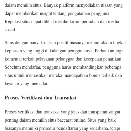
dalam memilih situs. Banyak platform menyediakan ulasan yang
dapat memberikan insight tentang pengalaman pengguna.
Reputasi situs dapat dilihat melalui forum perjudian dan media
sosial.
Situs dengan banyak ulasan positif biasanya menunjukkan tingkat
kepuasan yang tinggi di kalangan penggunanya. Perhatikan juga
komentar terkait pelayanan pelanggan dan kecepatan penarikan.
Sebelum mendaftar, pengguna harus membandingkan beberapa
situs untuk memastikan mereka mendapatkan bonus terbaik dan
layanan yang memadai.
Proses Verifikasi dan Transaksi
Proses verifikasi dan transaksi yang jelas dan transparan sangat
penting dalam memilih situs baccarat online. Situs yang baik
biasanya memiliki prosedur pendaftaran yang sederhana, tetapi