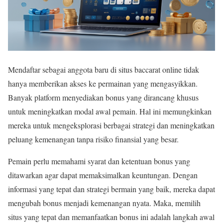
Mendaftar sebagai anggota baru di situs baccarat online tidak
hanya memberikan akses ke permainan yang mengasyikkan.
Banyak platform menyediakan bonus yang dirancang khusus
untuk meningkatkan modal awal pemain. Hal ini memungkinkan
mereka untuk mengeksplorasi berbagai strategi dan meningkatkan
peluang kemenangan tanpa risiko finansial yang besar.
Pemain perlu memahami syarat dan ketentuan bonus yang
ditawarkan agar dapat memaksimalkan keuntungan. Dengan
informasi yang tepat dan strategi bermain yang baik, mereka dapat
mengubah bonus menjadi kemenangan nyata. Maka, memilih
situs yang tepat dan memanfaatkan bonus ini adalah langkah awal