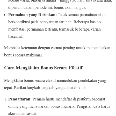
dipenuhi dalam periode ini, bonus akan hangus.
Permainan yang Diizinkan:
Tidak semua permainan akan
berkontribusi pada persyaratan taruhan. Beberapa kasino
membatasi permainan tertentu, termasuk beberapa varian
baccarat.
Membaca ketentuan dengan cermat penting untuk memanfaatkan
bonus secara maksimal.
Cara Mengklaim Bonus Secara Efektif
Mengklaim bonus secara efektif memerlukan pendekatan yang
tepat. Berikut langkah-langkah yang dapat diikuti:
Pendaftaran:
Pemain harus mendaftar di platform baccarat
online yang menawarkan bonus menarik. Pengisian data harus
akurat dan sesuai.