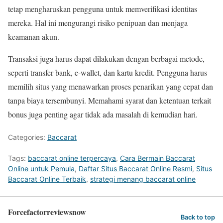
tetap mengharuskan pengguna untuk memverifikasi identitas
mereka. Hal ini mengurangi risiko penipuan dan menjaga
keamanan akun.
Transaksi juga harus dapat dilakukan dengan berbagai metode,
seperti transfer bank, e-wallet, dan kartu kredit. Pengguna harus
memilih situs yang menawarkan proses penarikan yang cepat dan
tanpa biaya tersembunyi. Memahami syarat dan ketentuan terkait
bonus juga penting agar tidak ada masalah di kemudian hari.
Categories:
Baccarat
Tags:
baccarat online terpercaya
,
Cara Bermain Baccarat
Online untuk Pemula
,
Daftar Situs Baccarat Online Resmi
,
Situs
Baccarat Online Terbaik
,
strategi menang baccarat online
Forcefactorreviewsnow
Back to top