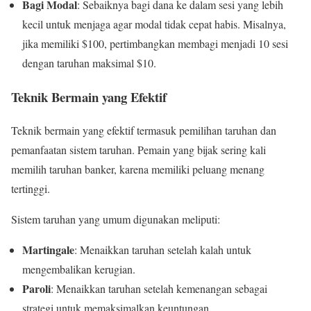
Bagi Modal
: Sebaiknya bagi dana ke dalam sesi yang lebih
kecil untuk menjaga agar modal tidak cepat habis. Misalnya,
jika memiliki $100, pertimbangkan membagi menjadi 10 sesi
dengan taruhan maksimal $10.
Teknik Bermain yang Efektif
Teknik bermain yang efektif termasuk pemilihan taruhan dan
pemanfaatan sistem taruhan. Pemain yang bijak sering kali
memilih taruhan banker, karena memiliki peluang menang
tertinggi.
Sistem taruhan yang umum digunakan meliputi:
Martingale
: Menaikkan taruhan setelah kalah untuk
mengembalikan kerugian.
Paroli
: Menaikkan taruhan setelah kemenangan sebagai
strategi untuk memaksimalkan keuntungan.