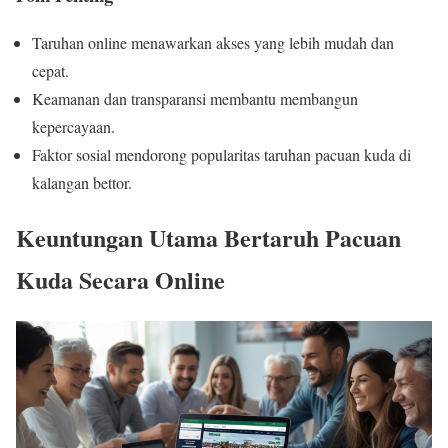
Taruhan online menawarkan akses yang lebih mudah dan
cepat.
Keamanan dan transparansi membantu membangun
kepercayaan.
Faktor sosial mendorong popularitas taruhan pacuan kuda di
kalangan bettor.
Keuntungan Utama Bertaruh Pacuan
Kuda Secara Online