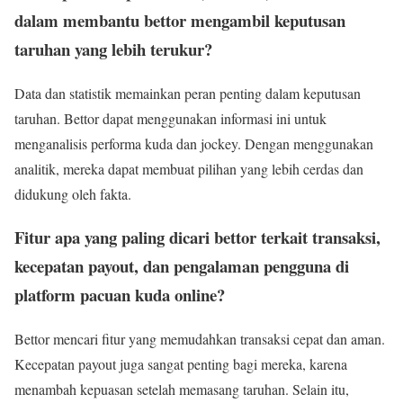
dalam membantu bettor mengambil keputusan
taruhan yang lebih terukur?
Data dan statistik memainkan peran penting dalam keputusan
taruhan. Bettor dapat menggunakan informasi ini untuk
menganalisis performa kuda dan jockey. Dengan menggunakan
analitik, mereka dapat membuat pilihan yang lebih cerdas dan
didukung oleh fakta.
Fitur apa yang paling dicari bettor terkait transaksi,
kecepatan payout, dan pengalaman pengguna di
platform pacuan kuda online?
Bettor mencari fitur yang memudahkan transaksi cepat dan aman.
Kecepatan payout juga sangat penting bagi mereka, karena
menambah kepuasan setelah memasang taruhan. Selain itu,