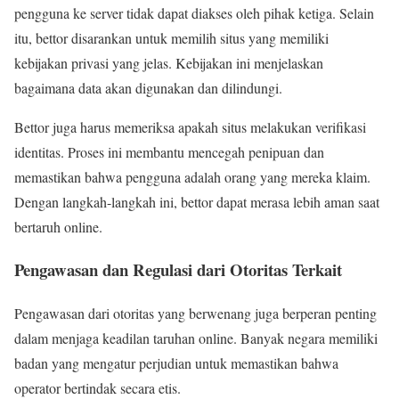
pengguna ke server tidak dapat diakses oleh pihak ketiga. Selain
itu, bettor disarankan untuk memilih situs yang memiliki
kebijakan privasi yang jelas. Kebijakan ini menjelaskan
bagaimana data akan digunakan dan dilindungi.
Bettor juga harus memeriksa apakah situs melakukan verifikasi
identitas. Proses ini membantu mencegah penipuan dan
memastikan bahwa pengguna adalah orang yang mereka klaim.
Dengan langkah-langkah ini, bettor dapat merasa lebih aman saat
bertaruh online.
Pengawasan dan Regulasi dari Otoritas Terkait
Pengawasan dari otoritas yang berwenang juga berperan penting
dalam menjaga keadilan taruhan online. Banyak negara memiliki
badan yang mengatur perjudian untuk memastikan bahwa
operator bertindak secara etis.