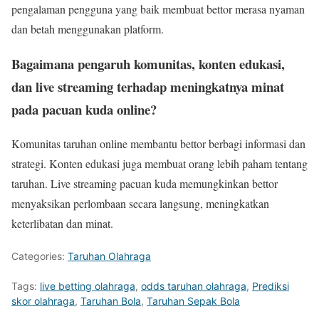
pengalaman pengguna yang baik membuat bettor merasa nyaman
dan betah menggunakan platform.
Bagaimana pengaruh komunitas, konten edukasi,
dan live streaming terhadap meningkatnya minat
pada pacuan kuda online?
Komunitas taruhan online membantu bettor berbagi informasi dan
strategi. Konten edukasi juga membuat orang lebih paham tentang
taruhan. Live streaming pacuan kuda memungkinkan bettor
menyaksikan perlombaan secara langsung, meningkatkan
keterlibatan dan minat.
Categories:
Taruhan Olahraga
Tags:
live betting olahraga
,
odds taruhan olahraga
,
Prediksi
skor olahraga
,
Taruhan Bola
,
Taruhan Sepak Bola