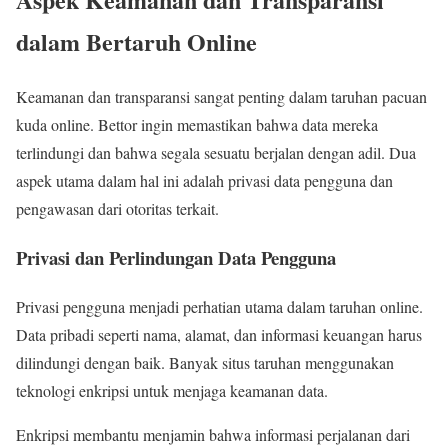
dalam Bertaruh Online
Keamanan dan transparansi sangat penting dalam taruhan pacuan
kuda online. Bettor ingin memastikan bahwa data mereka
terlindungi dan bahwa segala sesuatu berjalan dengan adil. Dua
aspek utama dalam hal ini adalah privasi data pengguna dan
pengawasan dari otoritas terkait.
Privasi dan Perlindungan Data Pengguna
Privasi pengguna menjadi perhatian utama dalam taruhan online.
Data pribadi seperti nama, alamat, dan informasi keuangan harus
dilindungi dengan baik. Banyak situs taruhan menggunakan
teknologi enkripsi untuk menjaga keamanan data.
Enkripsi membantu menjamin bahwa informasi perjalanan dari