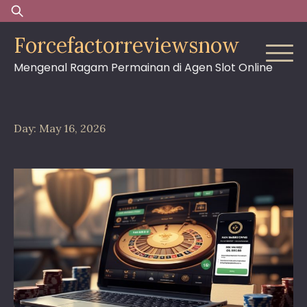
Skip
Search
to
for:
Forcefactorreviewsnow
content
Mengenal Ragam Permainan di Agen Slot Online
Day:
May 16, 2026