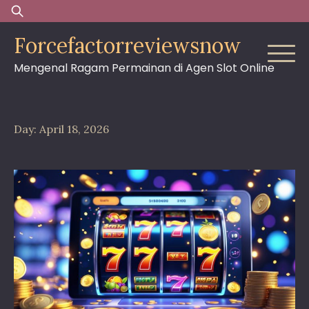
Skip
Search
to
for:
Forcefactorreviewsnow
content
Mengenal Ragam Permainan di Agen Slot Online
Day:
April 18, 2026