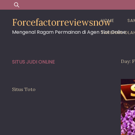
Skip
Search
to
for:
content
Forcefactorreviewsnow
HOME
SA
Mengenal Ragam Permainan di Agen Slot Online
TARUHAN OLA
Day:
F
SITUS JUDI ONLINE
Situs Toto