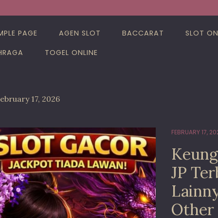
MPLE PAGE
AGEN SLOT
BACCARAT
SLOT ON
HRAGA
TOGEL ONLINE
ebruary 17, 2026
FEBRUARY 17, 20
Keung
JP Ter
Lainn
Other