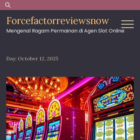
Skip
Search
to
for:
Forcefactorreviewsnow
content
Mengenal Ragam Permainan di Agen Slot Online
Day:
October 12, 2025