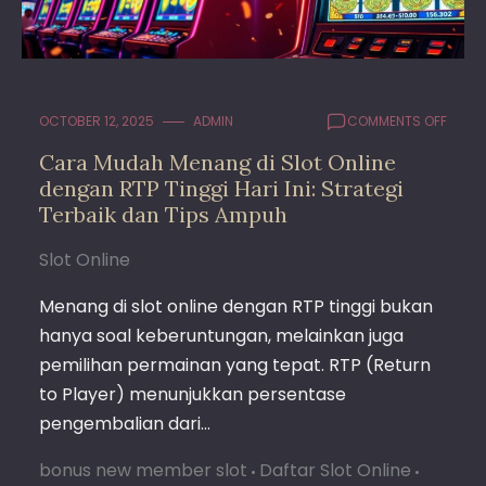
ON
OCTOBER 12, 2025
ADMIN
COMMENTS OFF
CARA
Cara Mudah Menang di Slot Online
MUDA
dengan RTP Tinggi Hari Ini: Strategi
MENA
DI
Terbaik dan Tips Ampuh
SLOT
ONLIN
Slot Online
DENG
RTP
Menang di slot online dengan RTP tinggi bukan
TINGG
hanya soal keberuntungan, melainkan juga
HARI
INI:
pemilihan permainan yang tepat. RTP (Return
STRAT
to Player) menunjukkan persentase
TERBA
pengembalian dari…
DAN
TIPS
bonus new member slot
Daftar Slot Online
AMPU