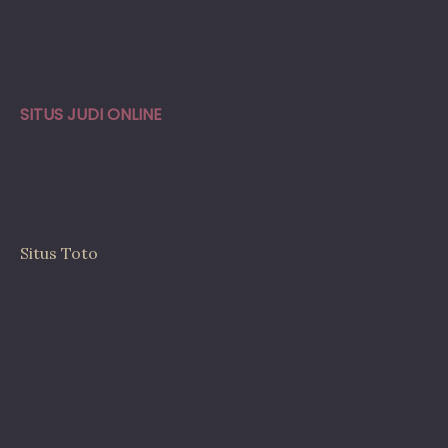
SITUS JUDI ONLINE
Situs Toto