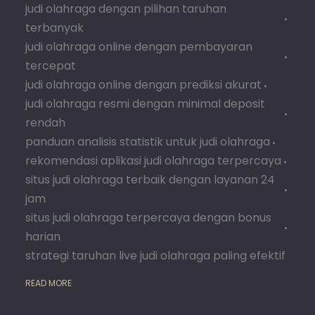
judi olahraga dengan pilihan taruhan
terbanyak
judi olahraga online dengan pembayaran
tercepat
judi olahraga online dengan prediksi akurat
judi olahraga resmi dengan minimal deposit
rendah
panduan analisis statistik untuk judi olahraga
rekomendasi aplikasi judi olahraga terpercaya
situs judi olahraga terbaik dengan layanan 24
jam
situs judi olahraga terpercaya dengan bonus
harian
strategi taruhan live judi olahraga paling efektif
READ MORE