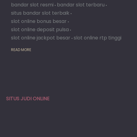
bandar slot resmi
bandar slot terbaru
situs bandar slot terbaik
slot online bonus besar
slot online deposit pulsa
slot online jackpot besar
slot online rtp tinggi
READ MORE
SITUS JUDI ONLINE