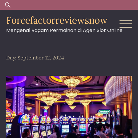
Skip
Search
to
for:
Forcefactorreviewsnow
content
Mengenal Ragam Permainan di Agen Slot Online
Day:
September 12, 2024