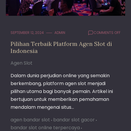
ON
SEPTEMBER 12, 2024
ADMIN
COMMENTS OFF
PILIHA
Pilihan Terbaik Platform Agen Slot di
TERBA
Indonesia
PLATF
AGEN
SLOT
Agen Slot
DI
INDON
Dalam dunia perjudian online yang semakin
berkembang, platform agen slot menjadi
pilihan utama bagi banyak pemain. Artikel ini
bertujuan untuk memberikan pemahaman
mendalam mengenai situs…
agen bandar slot
bandar slot gacor
bandar slot online terpercaya