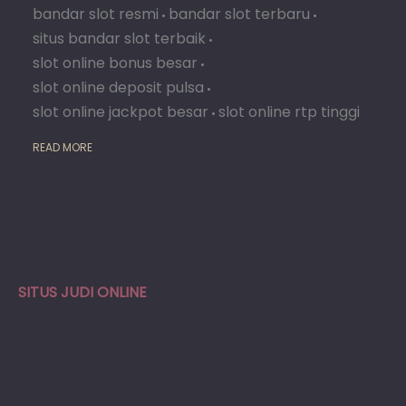
bandar slot resmi
bandar slot terbaru
situs bandar slot terbaik
slot online bonus besar
slot online deposit pulsa
slot online jackpot besar
slot online rtp tinggi
READ MORE
SITUS JUDI ONLINE