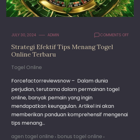
ON
JULY 30, 2024
ADMIN
COMMENTS OFF
STRAT
Strategi Efektif Tips Menang Togel
EFEKTI
Online Terbaru
TIPS
MENA
TOGEL
Togel Online
ONLIN
TERB
Forcefactorreviewsnow – Dalam dunia
perjudian, terutama dalam permainan togel
online, banyak pemain yang ingin
mendapatkan keunggulan. Artikel ini akan
memberikan panduan komprehensif mengenai
tips menang…
agen togel online
bonus togel online