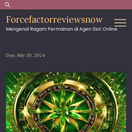
Skip
Search
to
for:
Forcefactorreviewsnow
content
Mengenal Ragam Permainan di Agen Slot Online
Day:
July 30, 2024